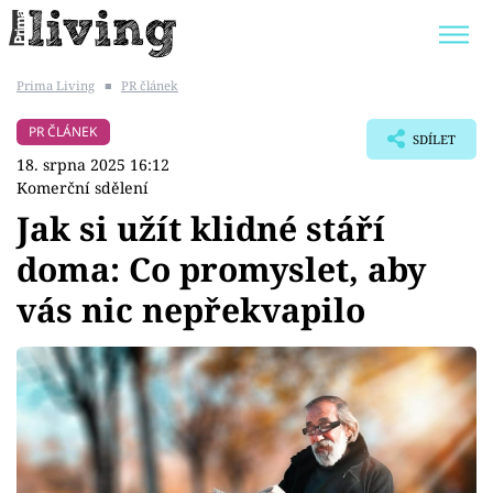
Prima Living
■
PR článek
Trendy:
JAK UŠETŘIT
POKOJOVÉ KVĚTINY
PR ČLÁNEK
SDÍLET
BYDLENÍ SLAVNÝCH
ZAHRADA
18. srpna 2025 16:12
Komerční sdělení
Jak si užít klidné stáří
doma: Co promyslet, aby
Témata
vás nic nepřekvapilo
Bydlení
Zahrada
Design