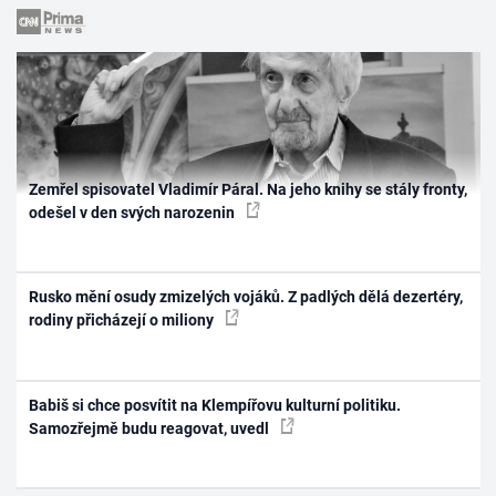
Zemřel spisovatel Vladimír Páral. Na jeho knihy se stály fronty,
odešel v den svých narozenin
Rusko mění osudy zmizelých vojáků. Z padlých dělá dezertéry,
rodiny přicházejí o miliony
Babiš si chce posvítit na Klempířovu kulturní politiku.
Samozřejmě budu reagovat, uvedl