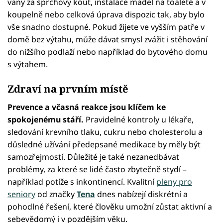
vany za sprchový kout, instalace madel na toaletě a v
koupelně nebo celková úprava dispozic tak, aby bylo
vše snadno dostupné. Pokud žijete ve vyšším patře v
domě bez výtahu, může dávat smysl zvážit i stěhování
do nižšího podlaží nebo například do bytového domu
s výtahem.
Zdraví na prvním místě
Prevence a včasná reakce jsou klíčem ke
spokojenému stáří.
Pravidelné kontroly u lékaře,
sledování krevního tlaku, cukru nebo cholesterolu a
důsledné užívání předepsané medikace by měly být
samozřejmostí. Důležité je také nezanedbávat
problémy, za které se lidé často zbytečně stydí –
například potíže s inkontinencí. Kvalitní
pleny pro
seniory
od značky
Tena
dnes nabízejí diskrétní a
pohodlné řešení, které člověku umožní zůstat aktivní a
sebevědomý i v pozdějším věku.