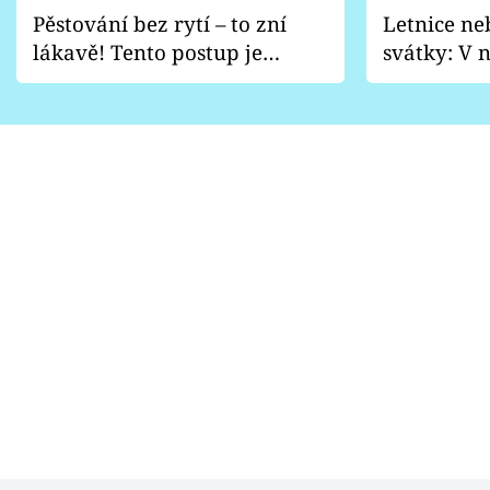
Pěstování bez rytí – to zní
Letnice ne
lákavě! Tento postup je
svátky: V n
vhodný jen pro některé
pondělí z
zahrady