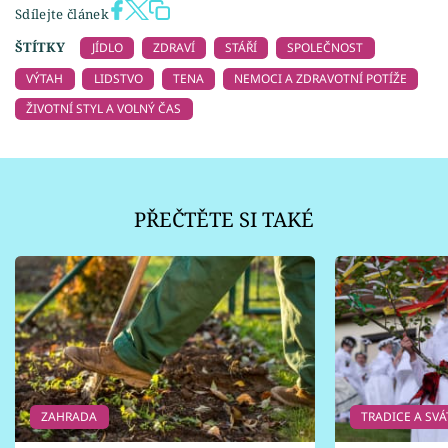
Sdílejte článek
ŠTÍTKY
JÍDLO
ZDRAVÍ
STÁŘÍ
SPOLEČNOST
VÝTAH
LIDSTVO
TENA
NEMOCI A ZDRAVOTNÍ POTÍŽE
ŽIVOTNÍ STYL A VOLNÝ ČAS
PŘEČTĚTE SI TAKÉ
ZAHRADA
TRADICE A SVÁ