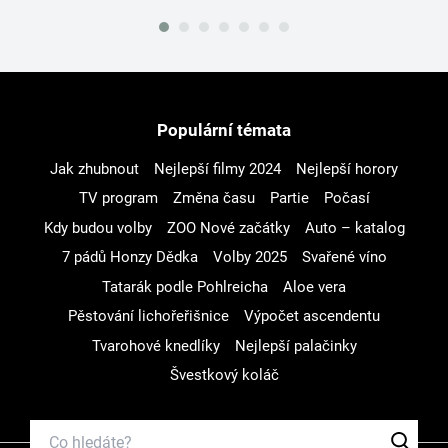
Populární témata
Jak zhubnout
Nejlepší filmy 2024
Nejlepší horory
TV program
Změna času
Partie
Počasí
Kdy budou volby
ZOO Nové začátky
Auto – katalog
7 pádů Honzy Dědka
Volby 2025
Svařené víno
Tatarák podle Pohlreicha
Aloe vera
Pěstování lichořeřišnice
Výpočet ascendentu
Tvarohové knedlíky
Nejlepší palačinky
Švestkový koláč