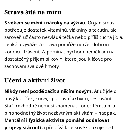
Strava šitá na míru
S věkem se mění i nároky na výživu.
Organismus
potřebuje dostatek vitamínů, vlákniny a tekutin, ale
zároveň už často nezvládá těžká nebo příliš tučná jídla.
Lehká a vyvážená strava pomůže udržet dobrou
kondici i trávení. Zapomínat bychom neměli ani na
dostatečný příjem bílkovin, které jsou klíčové pro
zachování svalové hmoty.
Učení a aktivní život
Nikdy není pozdě začít s něčím novým.
Ať už jde o
nový koníček, kurzy, sportovní aktivitu, cestování…
Stáří rozhodně nemusí znamenat konec těmto pro
plnohodnotný život nezbytným aktivitám – naopak.
Mentální i fyzická aktivita pomáhá oddalovat
projevy stárnutí
a přispívá k celkové spokojenosti.