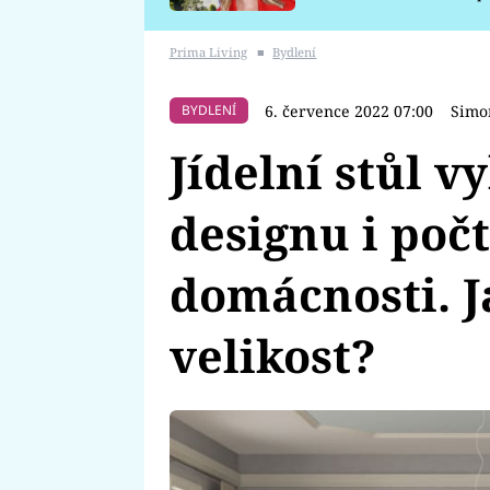
požáru
Prima Living
■
Bydlení
6. července 2022 07:00
Simo
BYDLENÍ
Jídelní stůl v
designu i poč
domácnosti. J
velikost?