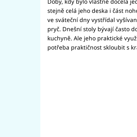
Doby, kdy bylo vlastně docela jed
stejně celá jeho deska i část no
ve sváteční dny vystřídal vyšíva
pryč. Dnešní stoly bývají často 
kuchyně. Ale jeho praktické využ
potřeba praktičnost skloubit s k