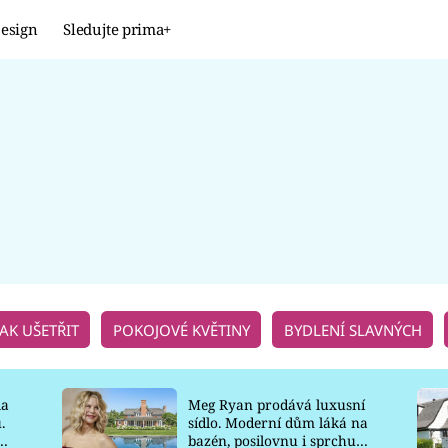
esign
Sledujte prima+
Design
TRENDY
JAK NA TO
PROMĚNY
NAŠE TIPY
JAK UŠETŘIT
POKOJOVÉ KVĚTINY
BYDLENÍ SLAVNÝCH
la
Meg Ryan prodává luxusní
.
sídlo. Moderní dům láká na
o
bazén, posilovnu i sprchu