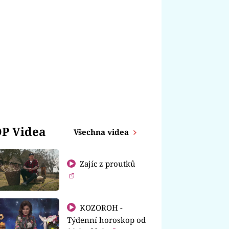
P Videa
Všechna videa
Zajíc z proutků
KOZOROH -
Týdenní horoskop od