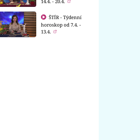
14.4. - 20.4.
ŠTÍR - Týdenní
horoskop od 7.4. -
13.4.