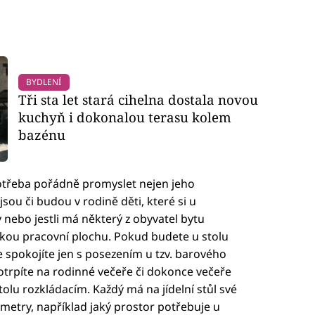
BYDLENÍ
Tři sta let stará cihelna dostala novou
kuchyň i dokonalou terasu kolem
bazénu
potřeba pořádně promyslet nejen jeho
jsou či budou v rodině děti, které si u
y nebo jestli má některý z obyvatel bytu
velkou pracovní plochu. Pokud budete u stolu
 spokojíte jen s posezením u tzv. barového
otrpíte na rodinné večeře či dokonce večeře
tolu rozkládacím. Každý má na jídelní stůl své
ametry, například jaký prostor potřebuje u