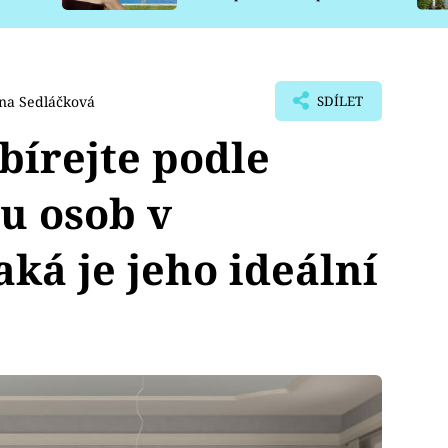
pro psy
na Sedláčková
SDÍLET
ybírejte podle
tu osob v
aká je jeho ideální