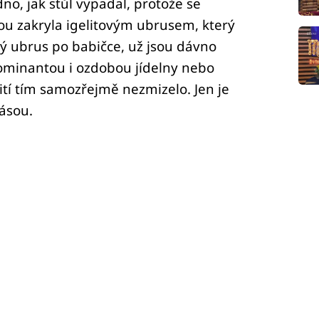
no, jak stůl vypadal, protože se
hou zakryla igelitovým ubrusem, který
ný ubrus po babičce, už jsou dávno
dominantou i ozdobou jídelny nebo
ití tím samozřejmě nezmizelo. Jen je
rásou.