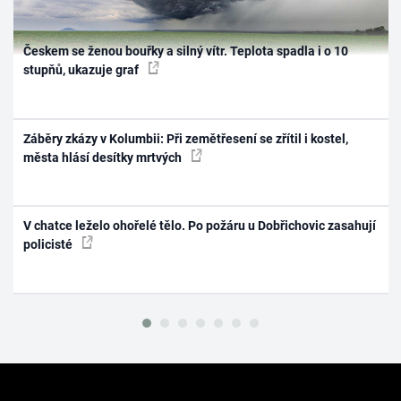
Českem se ženou bouřky a silný vítr. Teplota spadla i o 10
stupňů, ukazuje graf
Záběry zkázy v Kolumbii: Při zemětřesení se zřítil i kostel,
města hlásí desítky mrtvých
V chatce leželo ohořelé tělo. Po požáru u Dobřichovic zasahují
policisté