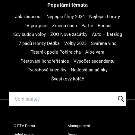
Populární témata
Jak zhubnout
Nejlepší filmy 2024
Nejlepší horory
TV program
Změna času
Partie
Počasí
Kdy budou volby
ZOO Nové začátky
Auto – katalog
7 pádů Honzy Dědka
Volby 2025
Svařené víno
Tatarák podle Pohlreicha
Aloe vera
Pěstování lichořeřišnice
Výpočet ascendentu
Tvarohové knedlíky
Nejlepší palačinky
Švestkový koláč
O FTV Prima
Management
Volná místa
Press