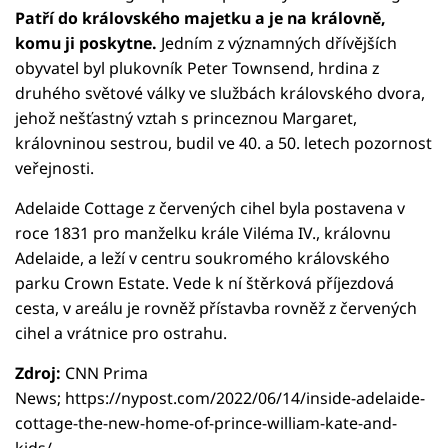
Patří do královského majetku a je na královně,
komu ji poskytne.
Jedním z významných dřívějších
obyvatel byl plukovník Peter Townsend, hrdina z
druhého světové války ve službách královského dvora,
jehož nešťastný vztah s princeznou Margaret,
královninou sestrou, budil ve 40. a 50. letech pozornost
veřejnosti.
Adelaide Cottage z červených cihel byla postavena v
roce 1831 pro manželku krále Viléma IV., královnu
Adelaide, a leží v centru soukromého královského
parku Crown Estate. Vede k ní štěrková příjezdová
cesta, v areálu je rovněž přístavba rovněž z červených
cihel a vrátnice pro ostrahu.
Zdroj:
CNN Prima
News; https://nypost.com/2022/06/14/inside-adelaide-
cottage-the-new-home-of-prince-william-kate-and-