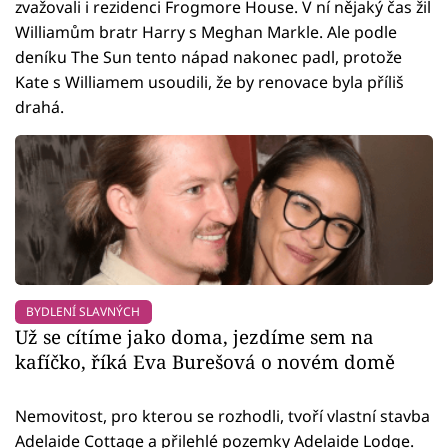
zvažovali i rezidenci Frogmore House. V ní nějaký čas žil
Williamům bratr Harry s Meghan Markle. Ale podle
deníku The Sun tento nápad nakonec padl, protože
Kate s Williamem usoudili, že by renovace byla příliš
drahá.
BYDLENÍ SLAVNÝCH
Už se cítíme jako doma, jezdíme sem na
kafíčko, říká Eva Burešová o novém domě
Nemovitost, pro kterou se rozhodli, tvoří vlastní stavba
Adelaide Cottage a přilehlé pozemky Adelaide Lodge.