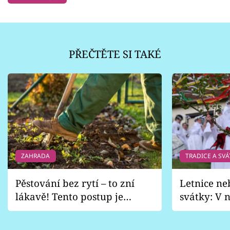
PŘEČTĚTE SI TAKÉ
ZAHRADA
TRADICE A SVÁ
Pěstování bez rytí – to zní
Letnice ne
lákavě! Tento postup je
svátky: V n
vhodný jen pro některé
pondělí z
zahrady