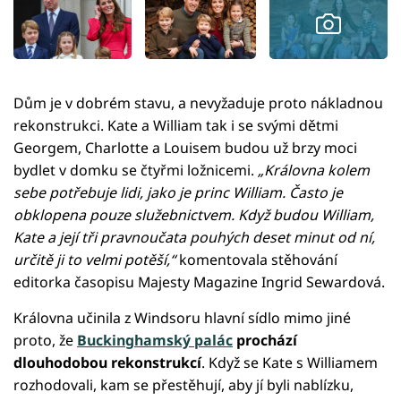
Dům je v dobrém stavu, a nevyžaduje proto nákladnou
rekonstrukci. Kate a William tak i se svými dětmi
Georgem, Charlotte a Louisem budou už brzy moci
bydlet v domku se čtyřmi ložnicemi.
„Královna kolem
sebe potřebuje lidi, jako je princ William. Často je
obklopena pouze služebnictvem. Když budou William,
Kate a její tři pravnoučata pouhých deset minut od ní,
určitě ji to velmi potěší,“
komentovala stěhování
editorka časopisu Majesty Magazine Ingrid Sewardová.
Královna učinila z Windsoru hlavní sídlo mimo jiné
proto, že
Buckinghamský palác
prochází
dlouhodobou rekonstrukcí
. Když se Kate s Williamem
rozhodovali, kam se přestěhují, aby jí byli nablízku,