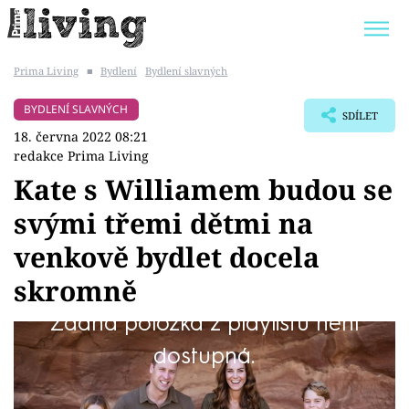
Prima Living
■
Bydlení
Bydlení slavných
Trendy:
JAK UŠETŘIT
POKOJOVÉ KVĚTINY
BYDLENÍ SLAVNÝCH
SDÍLET
BYDLENÍ SLAVNÝCH
ZAHRADA
18. června 2022 08:21
redakce Prima Living
Kate s Williamem budou se
svými třemi dětmi na
Témata
venkově bydlet docela
Bydlení
skromně
Žádná položka z playlistu není
Zahrada
Britská královna Alžběta se natrvalo
dostupná.
Design
odstěhovala z Buckinghamského paláce na
své venkovské sídlo Windsor. A adresu mění i