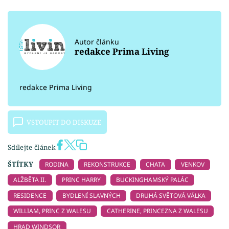
Autor článku
redakce Prima Living
redakce Prima Living
VSTOUPIT DO DISKUZE
Sdílejte článek
ŠTÍTKY
RODINA
REKONSTRUKCE
CHATA
VENKOV
ALŽBĚTA II.
PRINC HARRY
BUCKINGHAMSKÝ PALÁC
RESIDENCE
BYDLENÍ SLAVNÝCH
DRUHÁ SVĚTOVÁ VÁLKA
WILLIAM, PRINC Z WALESU
CATHERINE, PRINCEZNA Z WALESU
HRAD WINDSOR