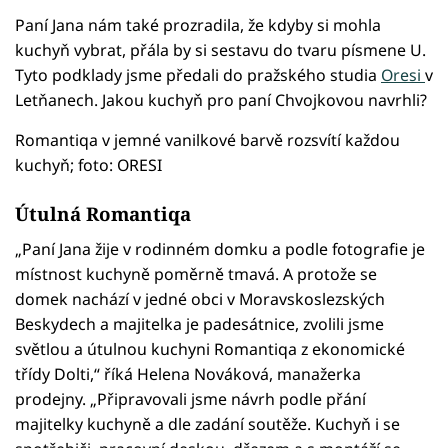
Paní Jana nám také prozradila, že kdyby si mohla
kuchyň vybrat, přála by si sestavu do tvaru písmene U.
Tyto podklady jsme předali do pražského studia
Oresi
v
Letňanech. Jakou kuchyň pro paní Chvojkovou navrhli?
Romantiqa v jemné vanilkové barvě rozsvítí každou
kuchyň; foto: ORESI
Útulná Romantiqa
„Paní Jana žije v rodinném domku a podle fotografie je
místnost kuchyně poměrně tmavá. A protože se
domek nachází v jedné obci v Moravskoslezských
Beskydech a majitelka je padesátnice, zvolili jsme
světlou a útulnou kuchyni Romantiqa z ekonomické
třídy Dolti,“ říká Helena Nováková, manažerka
prodejny. „Připravovali jsme návrh podle přání
majitelky kuchyně a dle zadání soutěže. Kuchyň i se