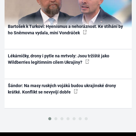
Bartošek k Turkovi: Hyenismus a nehoráznost. Ke stíhání by
ho Sněmovna vydala, míní Vondráček
Lékárničky, drony i pytle na mrtvoly: Jsou tržiště jako
Wildberries legitimním cílem Ukrajiny?
Šándor: Na masy ruských vojáků budou ukrajinské drony
krátké. Konflikt se nevyvíjí dobře