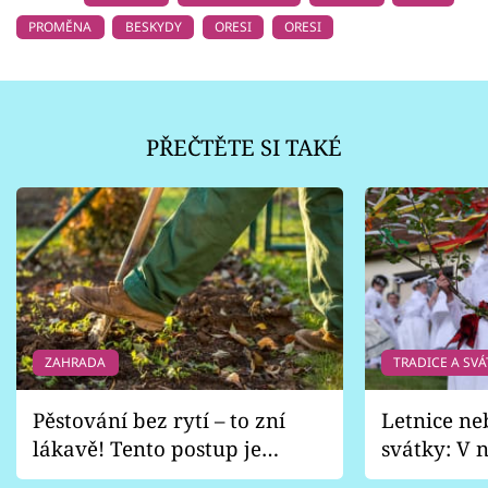
PROMĚNA
BESKYDY
ORESI
ORESI
PŘEČTĚTE SI TAKÉ
ZAHRADA
TRADICE A SVÁ
Pěstování bez rytí – to zní
Letnice ne
lákavě! Tento postup je
svátky: V n
vhodný jen pro některé
pondělí z