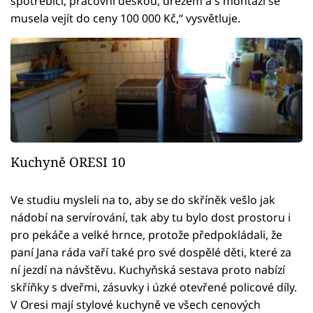
spotřebiči, pracovní deskou, dřezem a s montáží se
musela vejít do ceny 100 000 Kč,“ vysvětluje.
Kuchyně ORESI 10
Ve studiu mysleli na to, aby se do skříněk vešlo jak
nádobí na servírování, tak aby tu bylo dost prostoru i
pro pekáče a velké hrnce, protože předpokládali, že
paní Jana ráda vaří také pro své dospělé děti, které za
ní jezdí na návštěvu. Kuchyňská sestava proto nabízí
skříňky s dveřmi, zásuvky i úzké otevřené policové díly.
V Oresi mají stylové kuchyně ve všech cenových