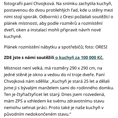
fotografii paní Chvojková. Na snímku zachytila kuchyň,
postavenou do dvou protilehlých řad, kde u stěny mezi
nimi stojí sporák. Odborníci z Oresi požádali soutěžící o
plánek místnosti, aby podle rozměrů a rozmístění
dveří, oken a instalací mohli připravit návrh nové
kuchyně.
Plánek rozmístění nábytku a spotřebičů; foto: ORESI
ZDE jste s námi soutěžili
o kuchyň za 100 000 Kč.
Místnost není velká, má rozměry 290 x 290 cm, na
jedné stěně je okno a vedou do ní troje dveře. Paní
Chvojková nám sdělila: „Kuchyň je stará 25 let a dělali
jsme ji s bývalým manželem sami do rodinného domku.
Ten je čtyřiačtyřicet let starý. Dnes jsem rozvedená,
mám ZPS a vzhledem ke svému zdravotnímu stavu
nemohu sehnat práci. Proto také je naše kuchyň v
původním nedokončeném stavu.“