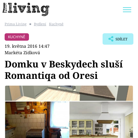
Prima Living
■
Bydlení
Kuchyně
Trendy:
JAK UŠETŘIT
POKOJOVÉ KVĚTINY
KUCHYNĚ
SDÍLET
BYDLENÍ SLAVNÝCH
ZAHRADA
19. května 2016 14:47
Markéta Zídková
Domku v Beskydech sluší
Romantiqa od Oresi
Témata
Bydlení
Zahrada
Design