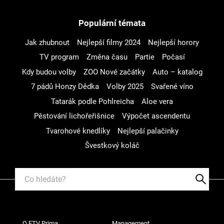
Populární témata
Jak zhubnout
Nejlepší filmy 2024
Nejlepší horory
TV program
Změna času
Partie
Počasí
Kdy budou volby
ZOO Nové začátky
Auto – katalog
7 pádů Honzy Dědka
Volby 2025
Svařené víno
Tatarák podle Pohlreicha
Aloe vera
Pěstování lichořeřišnice
Výpočet ascendentu
Tvarohové knedlíky
Nejlepší palačinky
Švestkový koláč
O FTV Prima
Management