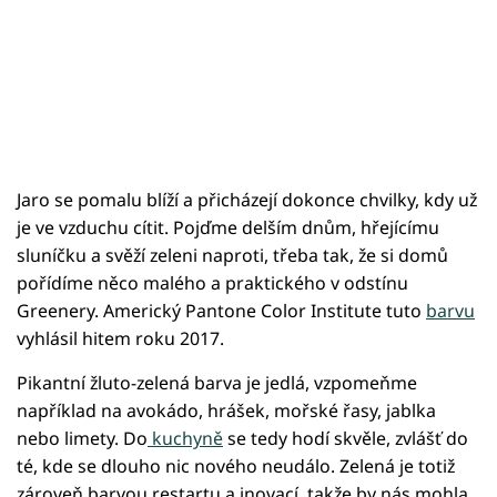
Jaro se pomalu blíží a přicházejí dokonce chvilky, kdy už
je ve vzduchu cítit. Pojďme delším dnům, hřejícímu
sluníčku a svěží zeleni naproti, třeba tak, že si domů
pořídíme něco malého a praktického v odstínu
Greenery. Americký Pantone Color Institute tuto
barvu
vyhlásil hitem roku 2017.
Pikantní žluto-zelená barva je jedlá, vzpomeňme
například na avokádo, hrášek, mořské řasy, jablka
nebo limety. Do
kuchyně
se tedy hodí skvěle, zvlášť do
té, kde se dlouho nic nového neudálo. Zelená je totiž
zároveň barvou restartu a inovací, takže by nás mohla