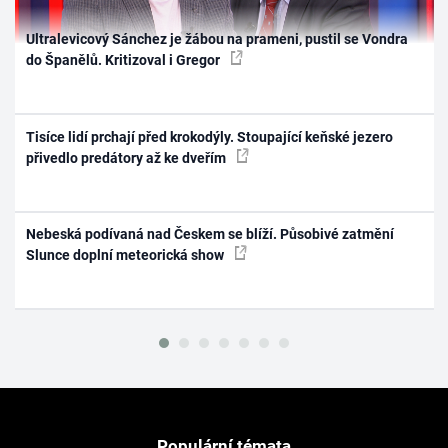
Ultralevicový Sánchez je žábou na prameni, pustil se Vondra
do Španělů. Kritizoval i Gregor
Tisíce lidí prchají před krokodýly. Stoupající keňské jezero
přivedlo predátory až ke dveřím
Nebeská podívaná nad Českem se blíží. Působivé zatmění
Slunce doplní meteorická show
Populární témata