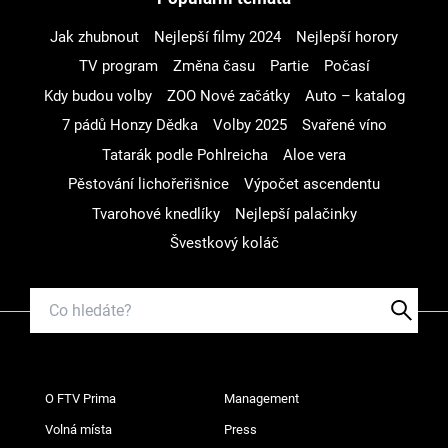
Jak zhubnout
Nejlepší filmy 2024
Nejlepší horory
TV program
Změna času
Partie
Počasí
Kdy budou volby
ZOO Nové začátky
Auto – katalog
7 pádů Honzy Dědka
Volby 2025
Svařené víno
Tatarák podle Pohlreicha
Aloe vera
Pěstování lichořeřišnice
Výpočet ascendentu
Tvarohové knedlíky
Nejlepší palačinky
Švestkový koláč
O FTV Prima
Management
Volná místa
Press