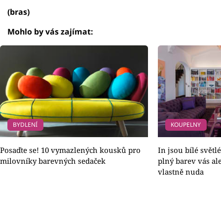
(bras)
Mohlo by vás zajímat:
BYDLENÍ
KOUPELNY
Posaďte se! 10 vymazlených kousků pro
In jsou bílé světl
milovníky barevných sedaček
plný barev vás ale
vlastně nuda