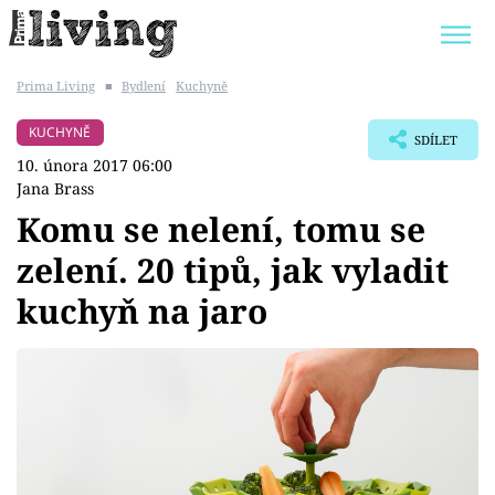
Prima Living
■
Bydlení
Kuchyně
Trendy:
JAK UŠETŘIT
POKOJOVÉ KVĚTINY
KUCHYNĚ
SDÍLET
BYDLENÍ SLAVNÝCH
ZAHRADA
10. února 2017 06:00
Jana Brass
Komu se nelení, tomu se
zelení. 20 tipů, jak vyladit
Témata
kuchyň na jaro
Bydlení
Zahrada
Design