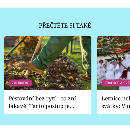
PŘEČTĚTE SI TAKÉ
ZAHRADA
TRADICE A SVÁ
Pěstování bez rytí – to zní
Letnice ne
lákavě! Tento postup je
svátky: V n
vhodný jen pro některé
pondělí z
zahrady