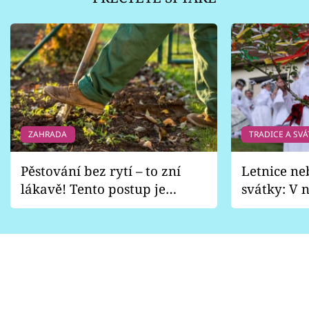
ZAHRADA
TRADICE A SVÁ
Pěstování bez rytí – to zní
Letnice ne
lákavě! Tento postup je
svátky: V n
vhodný jen pro některé
pondělí z
zahrady