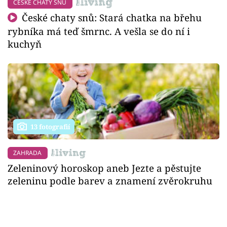
ČESKÉ CHATY SNŮ
České chaty snů: Stará chatka na břehu
rybníka má teď šmrnc. A vešla se do ní i
kuchyň
13 fotografií
ZAHRADA
Zeleninový horoskop aneb Jezte a pěstujte
zeleninu podle barev a znamení zvěrokruhu