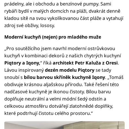
prádelny, ale i obchodu a benzínové pumpy. Sami
rybáři bydlí v malých domcích na pláži, dvakrát denně
kladou sítě na svou vykolíkovanou část pláže a vytahují
zdroj své obživy, lososy.
Moderní kuchyň (nejen) pro mladého muže
„Pro soutěžícího jsem navrhl moderní ostrůvkovou
kuchyň v kombinaci dekorů z našich chytrých kuchyní
Piqtory a Iqony,
“ říká
architekt Petr Kaluža z Oresi
.
Lávou inspirovaný
dezén modelu Piqtory
se tady
snoubí s
bílou barvou skříněk kuchyně Iqony
. „Tomáš
obdivuje krásnou aljašskou přírodu. Také řešení této
nadčasové kuchyně je ikonou čistoty. Bílou barvu
doplňuje neutrální a velmi módní šedý odstín a
celkovou atmosféru dotvářejí zlatohnědé doplňky,
které podtrhují čistotu celého prostoru.“