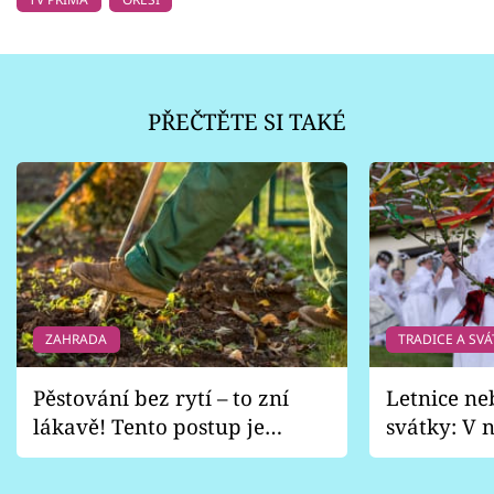
PŘEČTĚTE SI TAKÉ
ZAHRADA
TRADICE A SVÁ
Pěstování bez rytí – to zní
Letnice ne
lákavě! Tento postup je
svátky: V n
vhodný jen pro některé
pondělí z
zahrady