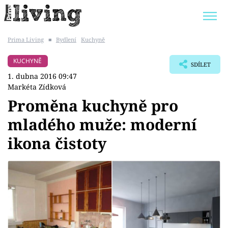
Prima Living
■
Bydlení
Kuchyně
Trendy:
JAK UŠETŘIT
POKOJOVÉ KVĚTINY
KUCHYNĚ
SDÍLET
BYDLENÍ SLAVNÝCH
ZAHRADA
1. dubna 2016 09:47
Markéta Zídková
Proměna kuchyně pro
mladého muže: moderní
Témata
ikona čistoty
Bydlení
Zahrada
Design