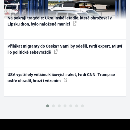
Na pokraji tragédie: Ukrajinské letadlo, které ohrožoval v
Lipsku dron, bylo naložené municí
Přilákat migranty do Česka? Sami by odešli, tvrdí expert. Mluví
i o politické sebevraždě
USA vystřílely většinu klíčových raket, tvrdí CNN. Trump se
ostře ohradil, hrozí i vězením