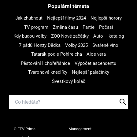
Populární témata
Jak zhubnout
Nejlepší filmy 2024
Nejlepší horory
TV program
Změna času
Partie
Počasí
Kdy budou volby
ZOO Nové začátky
Auto – katalog
7 pádů Honzy Dědka
Volby 2025
Svařené víno
Tatarák podle Pohlreicha
Aloe vera
Pěstování lichořeřišnice
Výpočet ascendentu
Tvarohové knedlíky
Nejlepší palačinky
Švestkový koláč
O FTV Prima
Management