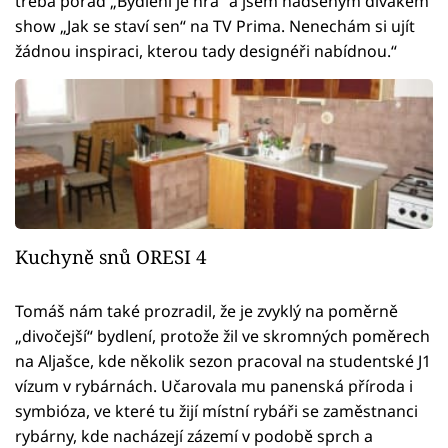
třeba pořad „Bydlení je hra“ a jsem nadšeným divákem
show „Jak se staví sen“ na TV Prima. Nenechám si ujít
žádnou inspiraci, kterou tady designéři nabídnou.“
Kuchyně snů ORESI 4
Tomáš nám také prozradil, že je zvyklý na poměrně
„divočejší“ bydlení, protože žil ve skromných poměrech
na Aljašce, kde několik sezon pracoval na studentské J1
vízum v rybárnách. Učarovala mu panenská příroda i
symbióza, ve které tu žijí místní rybáři se zaměstnanci
rybárny, kde nacházejí zázemí v podobě sprch a