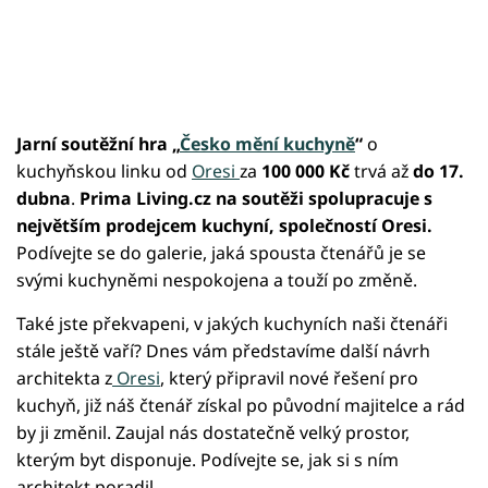
Jarní soutěžní hra „
Česko mění kuchyně
“
o
kuchyňskou linku od
Oresi
za
100 000 Kč
trvá až
do 17.
dubna
.
Prima Living.cz na soutěži spolupracuje s
největším prodejcem kuchyní, společností Oresi.
Podívejte se do galerie, jaká spousta čtenářů je se
svými kuchyněmi nespokojena a touží po změně.
Také jste překvapeni, v jakých kuchyních naši čtenáři
stále ještě vaří? Dnes vám představíme další návrh
architekta z
Oresi
, který připravil nové řešení pro
kuchyň, již náš čtenář získal po původní majitelce a rád
by ji změnil. Zaujal nás dostatečně velký prostor,
kterým byt disponuje. Podívejte se, jak si s ním
architekt poradil.