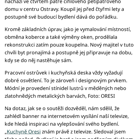
nachází ve čtvrtém patře cihlového pětipatrového
domu v centru Ostravy. Koupil jej před čtyřmi lety a
postupně své budoucí bydlení dává do pořádku.
Kromě základních úprav, jako je vymalování místností,
obměna koberce a také výměny oken, prodělala
rekonstrukci zatím pouze koupelna. Nový majitel v tuto
chvíli byt pronajímá a postupně jej připravuje na dobu,
kdy se do něj nastěhuje sám.
Pracovní ostrůvek i kuchyňská deska vždy vyžadují
dobré osvětlení. To je zároveň i designovým prvkem.
Módní je provedení stínidel lustrů v měděných nebo
zlatohnědých metalických barvách, Foto: ORESI
Na dotaz, jak se o soutěži dozvěděl, nám sdělil, že
zahlédl banner na internetovém vysílání naší televize,
kde hledá inspiraci na vylepšování svého bydlení.
„
Kuchyně Oresi
znám právě z televize. Sledoval jsem