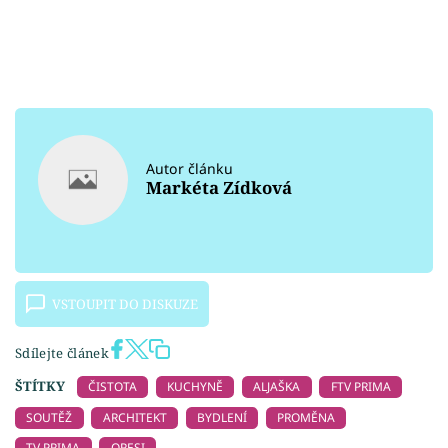
Autor článku
Markéta Zídková
VSTOUPIT DO DISKUZE
Sdílejte článek
ŠTÍTKY
ČISTOTA
KUCHYNĚ
ALJAŠKA
FTV PRIMA
SOUTĚŽ
ARCHITEKT
BYDLENÍ
PROMĚNA
TV PRIMA
ORESI