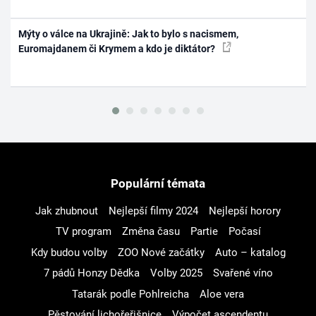
Mýty o válce na Ukrajině: Jak to bylo s nacismem,
Euromajdanem či Krymem a kdo je diktátor?
Populární témata
Jak zhubnout
Nejlepší filmy 2024
Nejlepší horory
TV program
Změna času
Partie
Počasí
Kdy budou volby
ZOO Nové začátky
Auto – katalog
7 pádů Honzy Dědka
Volby 2025
Svařené víno
Tatarák podle Pohlreicha
Aloe vera
Pěstování lichořeřišnice
Výpočet ascendentu