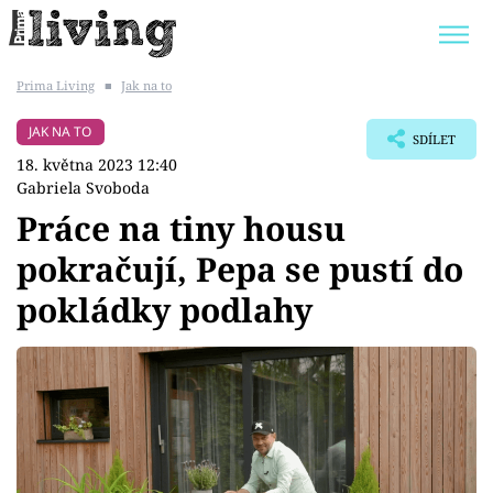
Prima Living
■
Jak na to
Trendy:
JAK UŠETŘIT
POKOJOVÉ KVĚTINY
JAK NA TO
SDÍLET
BYDLENÍ SLAVNÝCH
ZAHRADA
18. května 2023 12:40
Gabriela Svoboda
Práce na tiny housu
pokračují, Pepa se pustí do
Témata
pokládky podlahy
Bydlení
Zahrada
Design