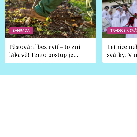
ZAHRADA
TRADICE A SVÁ
Pěstování bez rytí – to zní
Letnice ne
lákavě! Tento postup je
svátky: V n
vhodný jen pro některé
pondělí z
zahrady