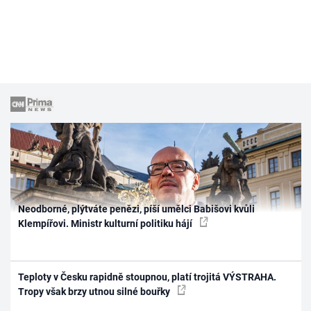
Neodborné, plýtváte penězi, píší umělci Babišovi kvůli
Klempířovi. Ministr kulturní politiku hájí
Teploty v Česku rapidně stoupnou, platí trojitá VÝSTRAHA.
Tropy však brzy utnou silné bouřky