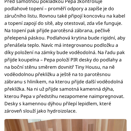
Před samotnou pokládkou Pepa zkontroluje
podlahové topení – proměří odpory a zapíše je do
záručního listu. Rovnou také připojí koncovku na kabel
a topení zapojí do sítě, aby otestoval, zda vše funguje.
Na topení pak přijde parotěsná zábrana, pečlivě
přelepená páskou. Podlahová krytina bude rigidní, aby
přenášela teplo. Navíc má integrovanou podložku a
díky položení na zámky bude voděodolná. Na řadu pak
přijde koupelna – Pepa položí PIR desky do podlahy a
na boční stěnu směrem dovnitř Tiny Housu, na ně
voděodolnou překližku a ještě na to parotěsnou
zábranu s hliníkem, na kterou přijde další voděodolná
překližka. Na ni už přijde samotná kamenná dýha,
kterou Pepa v předstihu nezapomene naimpregnovat.
Desky s kamennou dýhou přilepí lepidlem, které
zároveň slouží jako hydroizolace.