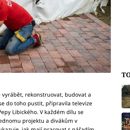
TO
ě vyrábět, rekonstruovat, budovat a
se do toho pustit, připravila televize
Pepy Libického. V každém dílu se
jednomu projektu a divákům v
kazuje, jak mají pracovat s nářadím