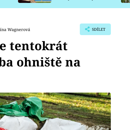
pro psy
lína Wagnerová
SDÍLET
e tentokrát
vba ohniště na