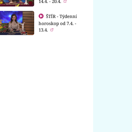
14.4. - 20.4.
ŠTÍR - Týdenní
horoskop od 7.4. -
13.4.