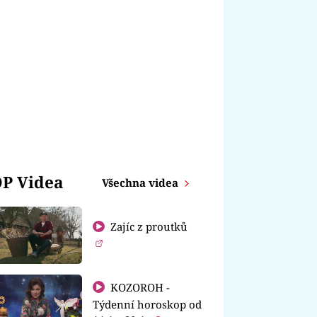
P Videa
Všechna videa
Zajíc z proutků
KOZOROH -
Týdenní horoskop od