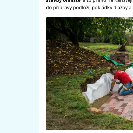
stavby ohniště
, a to přímo na Karlštej
do přípravy podloží, pokládky dlažby a