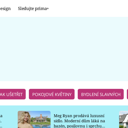
esign
Sledujte prima+
Design
TRENDY
JAK NA TO
PROMĚNY
NAŠE TIPY
JAK UŠETŘIT
POKOJOVÉ KVĚTINY
BYDLENÍ SLAVNÝCH
la
Meg Ryan prodává luxusní
.
sídlo. Moderní dům láká na
o
bazén, posilovnu i sprchu