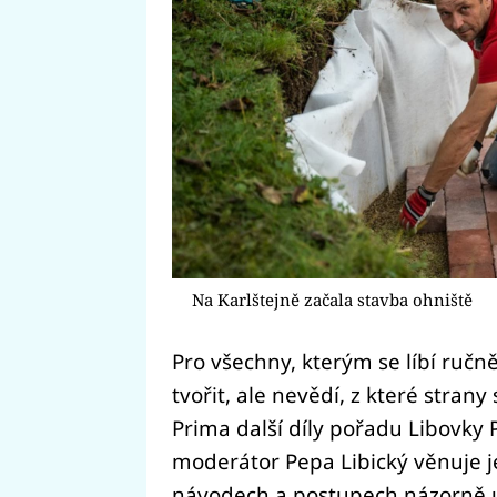
Na Karlštejně začala stavba ohniště
Pro všechny, kterým se líbí ručn
tvořit, ale nevědí, z které strany 
Prima další díly pořadu Libovky 
moderátor Pepa Libický věnuje 
návodech a postupech názorně u