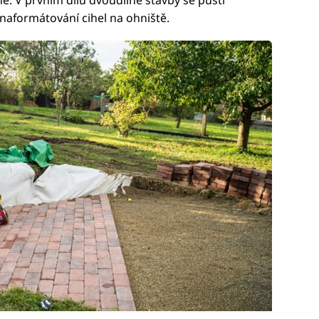
ně. V prvním dílu dvoudílné stavby se pustí
 naformátování cihel na ohniště.