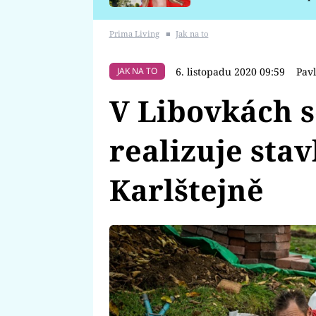
požáru
Prima Living
■
Jak na to
6. listopadu 2020 09:59
Pav
JAK NA TO
V Libovkách s
realizuje sta
Karlštejně