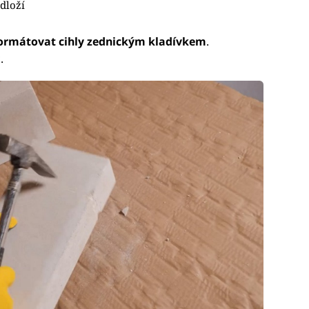
odloží
ormátovat cihly zednickým kladívkem
.
.