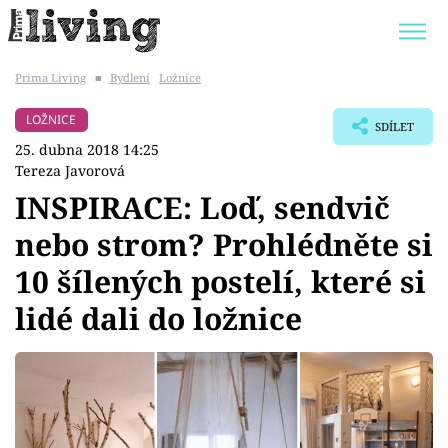
Prima Living
■
Bydlení
Ložnice
Trendy:
JAK UŠETŘIT
POKOJOVÉ KVĚTINY
LOŽNICE
SDÍLET
BYDLENÍ SLAVNÝCH
ZAHRADA
25. dubna 2018 14:25
Tereza Javorová
INSPIRACE: Loď, sendvič
nebo strom? Prohlédněte si
Témata
10 šílených postelí, které si
Bydlení
lidé dali do ložnice
Zahrada
Design