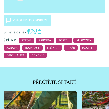
VSTOUPIT DO DISKUZE
Sdílejte článek
ŠTÍTKY
STROM
PŘÍRODA
POSTEL
KURIOZITY
ZÁBAVA
INSPIRACE
LOŽNICE
BIZÁR
POSTELE
ORIGINALITA
SENDVIČ
PŘEČTĚTE SI TAKÉ