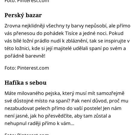
Foto: Pinterest.com
Perský bazar
Zrovna nejklidněji všechny ty barvy nepůsobí, ale přímo
vás přenesou do pohádek Tisíce a jedné noci. Pokud
vás bílé ložní prádlo nudí k zbláznění, tak se inspirujte v
této ložnici, kde si její majitelé udělali spaní po svém a
pořádně barevně!
Foto: Pinterest.com
Hafíka s sebou
Máte milovaného pejska, který musí mít samozřejmě
své důstojné místo na spaní? Pak není důvod, proč mu
nezabudovat pelech přímo do vaší postele! Jen nám
není jasné, jak ho přesvědčíte, aby tam zůstal a
nehupnul raději přímo k vám…