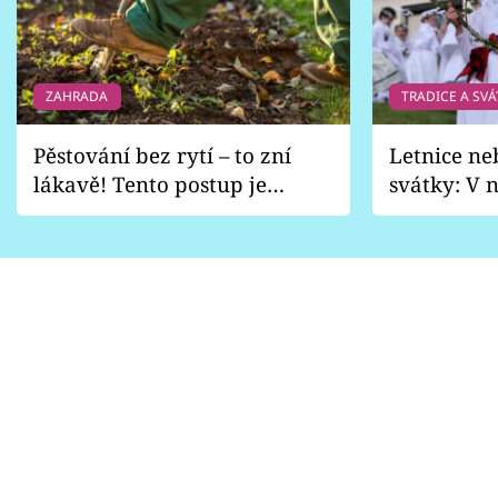
ZAHRADA
TRADICE A SVÁ
Pěstování bez rytí – to zní
Letnice ne
lákavě! Tento postup je
svátky: V n
vhodný jen pro některé
pondělí z
zahrady