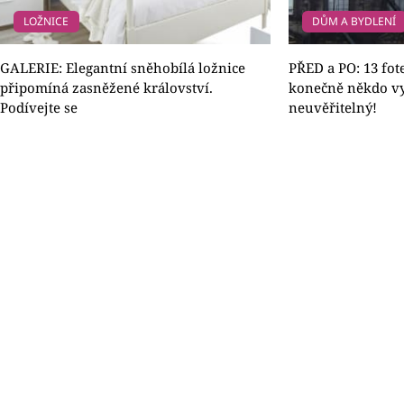
LOŽNICE
DŮM A BYDLENÍ
GALERIE: Elegantní sněhobílá ložnice
PŘED a PO: 13 fot
připomíná zasněžené království.
konečně někdo vyč
Podívejte se
neuvěřitelný!