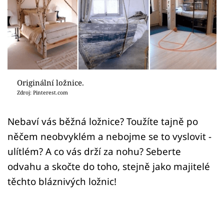
Sledujte prima+
Přihlášení
Sledujte nás
Originální ložnice.
Zdroj: Pinterest.com
Nebaví vás běžná ložnice? Toužíte tajně po
něčem neobvyklém a nebojme se to vyslovit -
ulítlém? A co vás drží za nohu? Seberte
odvahu a skočte do toho, stejně jako majitelé
těchto bláznivých ložnic!