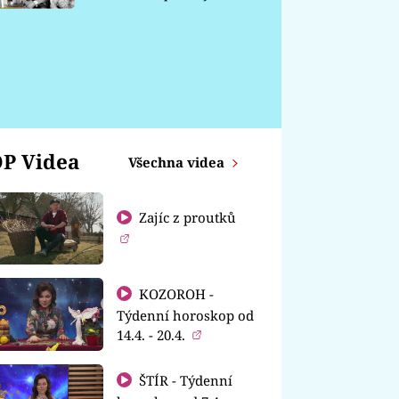
chátrá
P Videa
Všechna videa
Zajíc z proutků
KOZOROH -
Týdenní horoskop od
14.4. - 20.4.
ŠTÍR - Týdenní