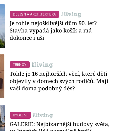
DESIGN A ARCHITEKTURA
Je tohle nejošklivější dům 90. let?
Stavba vypadá jako košík a má
dokonce i uši
TRENDY
Tohle je 16 nejhorších věcí, které děti
objevily v domech svých rodičů. Mají
vaši doma podobný děs?
BYDLENÍ
GALERIE: Nejbizarnější budovy světa,