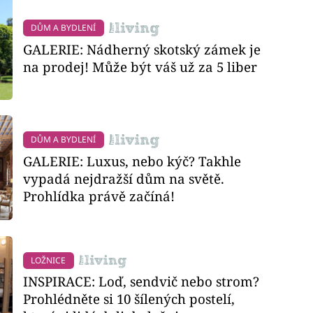
DŮM A BYDLENÍ
GALERIE: Nádherný skotský zámek je
na prodej! Může být váš už za 5 liber
DŮM A BYDLENÍ
GALERIE: Luxus, nebo kýč? Takhle
vypadá nejdražší dům na světě.
Prohlídka právě začíná!
LOŽNICE
INSPIRACE: Loď, sendvič nebo strom?
Prohlédněte si 10 šílených postelí,