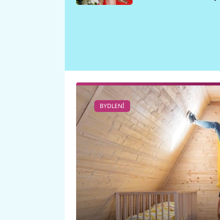
požáru
BYDLENÍ