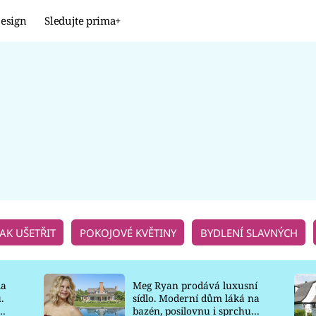
esign
Sledujte prima+
Design
TRENDY
JAK NA TO
PROMĚNY
NAŠE TIPY
JAK UŠETŘIT
POKOJOVÉ KVĚTINY
BYDLENÍ SLAVNÝCH
la
Meg Ryan prodává luxusní
.
sídlo. Moderní dům láká na
o
bazén, posilovnu i sprchu