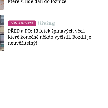
které si lidé dali do ložnice
DŮM A BYDLENÍ
PŘED a PO: 13 fotek špinavých věcí,
které konečně někdo vyčistil. Rozdíl je
neuvěřitelný!