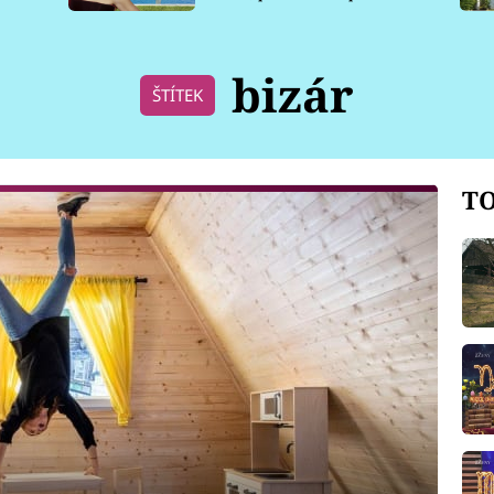
pro psy
bizár
ŠTÍTEK
TO