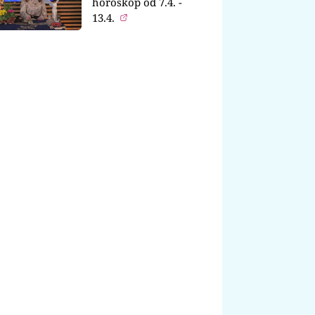
horoskop od 7.4. -
13.4.