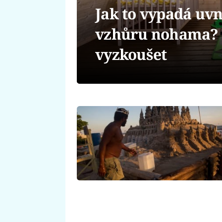
Jak to vypadá uvn
vzhůru nohama? M
vyzkoušet