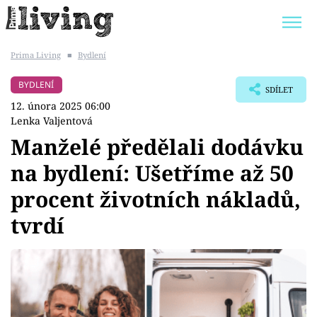
Prima Living
■
Bydlení
Trendy:
JAK UŠETŘIT
POKOJOVÉ KVĚTINY
BYDLENÍ
SDÍLET
BYDLENÍ SLAVNÝCH
ZAHRADA
12. února 2025 06:00
Lenka Valjentová
Manželé předělali dodávku
na bydlení: Ušetříme až 50
Témata
procent životních nákladů,
Bydlení
tvrdí
Zahrada
Design