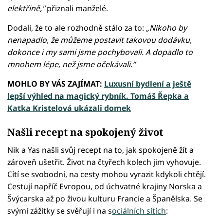
elektřině,"
přiznali manželé.
Dodali, že to ale rozhodně stálo za to:
„Nikoho by
nenapadlo, že můžeme postavit takovou dodávku,
dokonce i my sami jsme pochybovali. A dopadlo to
mnohem lépe, než jsme očekávali.“
MOHLO BY VÁS ZAJÍMAT:
Luxusní bydlení a ještě
lepší výhled na magický rybník. Tomáš Řepka a
Katka Kristelová ukázali domek
Našli recept na spokojený život
Nik a Yas našli svůj recept na to, jak spokojeně žít a
zároveň ušetřit. Život na čtyřech kolech jim vyhovuje.
Cítí se svobodní, na cesty mohou vyrazit kdykoli chtějí.
Cestují napříč Evropou, od úchvatné krajiny Norska a
Švýcarska až po živou kulturu Francie a Španělska. Se
svými zážitky se svěřují i na s
ociálních sítích
: