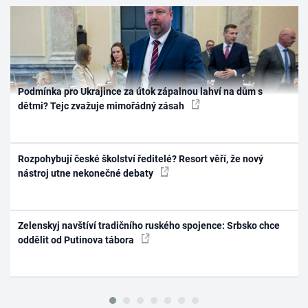
Podmínka pro Ukrajince za útok zápalnou lahví na dům s
dětmi? Tejc zvažuje mimořádný zásah
Rozpohybují české školství ředitelé? Resort věří, že nový
nástroj utne nekonečné debaty
Zelenskyj navštíví tradičního ruského spojence: Srbsko chce
oddělit od Putinova tábora