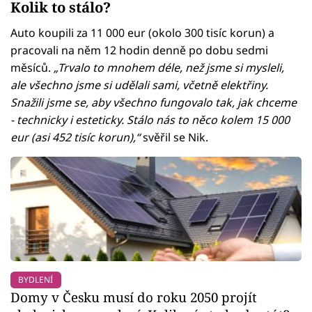
Kolik to stálo?
Auto koupili za 11 000 eur (okolo 300 tisíc korun) a
pracovali na něm 12 hodin denně po dobu sedmi
měsíců.
„Trvalo to mnohem déle, než jsme si mysleli,
ale všechno jsme si udělali sami, včetně elektřiny.
Snažili jsme se, aby všechno fungovalo tak, jak chceme
- technicky i esteticky. Stálo nás to něco kolem 15 000
eur (asi 452 tisíc korun),“
svěřil se Nik.
BYDLENÍ
Domy v Česku musí do roku 2050 projít