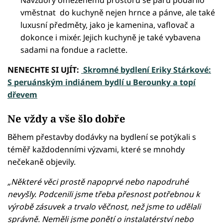
vměstnat do kuchyně nejen hrnce a pánve, ale také
luxusní předměty, jako je kamenina, vaflovač a
dokonce i mixér. Jejich kuchyně je také vybavena
sadami na fondue a raclette.
NENECHTE SI UJÍT:
Skromné bydlení Eriky Stárkové:
S peruánským indiánem bydlí u Berounky a topí
dřevem
Ne vždy a vše šlo dobře
Během přestavby dodávky na bydlení se potýkali s
téměř každodenními výzvami, které se mnohdy
nečekaně objevily.
„Některé věci prostě napoprvé nebo napodruhé
nevyšly. Podcenili jsme třeba přesnost potřebnou k
výrobě zásuvek a trvalo věčnost, než jsme to udělali
správně. Neměli jsme ponětí o instalatérství nebo