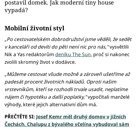
postavil domek. Jak moderní tiny house
vypadá?
Mobilní životní styl
„Po cestovatelském dobrodružství jsme věděli, že sedět
v kanceláři od devíti do pěti není nic pro nás,"
vysvětlili
Nik a Yas redaktorům
deníku The Sun
, proč si nakonec
zvolili skromný život v dodávce.
„Můžeme cestovat všude možně a zároveň ušetříme až
padesát procent životních nákladů. Oproti našim
vrstevníkům, kteří se rozhodli trvale usadit, neplatíme
nájem či hypotéku a další poplatky,"
vypočítali manželé
výhody, které jejich alternativní dům má.
PŘEČTĚTE SI:
Josef Kemr měl druhý domov v jižních
Čechách. Chalupu z bývalého včelína vybudoval sám