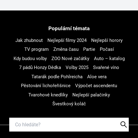
Populární témata
Jak zhubnout
Nejlepší filmy 2024
Nejlepší horory
TV program
Změna času
Partie
Počasí
Kdy budou volby
ZOO Nové začátky
Auto – katalog
7 pádů Honzy Dědka
Volby 2025
Svařené víno
Tatarák podle Pohlreicha
Aloe vera
Pěstování lichořeřišnice
Výpočet ascendentu
Tvarohové knedlíky
Nejlepší palačinky
Švestkový koláč