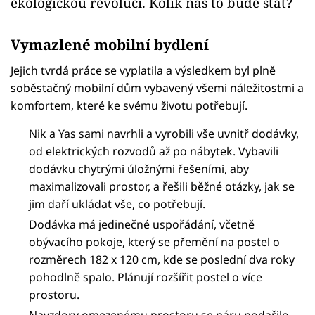
ekologickou revolucí. Kolik nás to bude stát?
Vymazlené mobilní bydlení
Jejich tvrdá práce se vyplatila a výsledkem byl plně
soběstačný mobilní dům vybavený všemi náležitostmi a
komfortem, které ke svému životu potřebují.
Nik a Yas sami navrhli a vyrobili vše uvnitř dodávky,
od elektrických rozvodů až po nábytek. Vybavili
dodávku chytrými úložnými řešeními, aby
maximalizovali prostor, a řešili běžné otázky, jak se
jim daří ukládat vše, co potřebují.
Dodávka má jedinečné uspořádání, včetně
obývacího pokoje, který se přemění na postel o
rozměrech 182 x 120 cm, kde se poslední dva roky
pohodlně spalo. Plánují rozšířit postel o více
prostoru.
Navzdory omezenému prostoru se páru podařilo