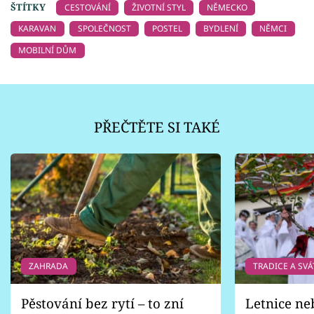
ŠTÍTKY
CESTOVÁNÍ
ŽIVOTNÍ STYL
NĚMECKO
KARAVAN
SPOLEČNOST
POSTEL
BYDLENÍ
NĚMCI
MOBILNÍ DŮM
PŘEČTĚTE SI TAKÉ
ZAHRADA
TRADICE A SVÁ
Pěstování bez rytí – to zní
Letnice ne