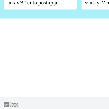
lákavě! Tento postup je
svátky: V n
vhodný jen pro některé
pondělí z
zahrady