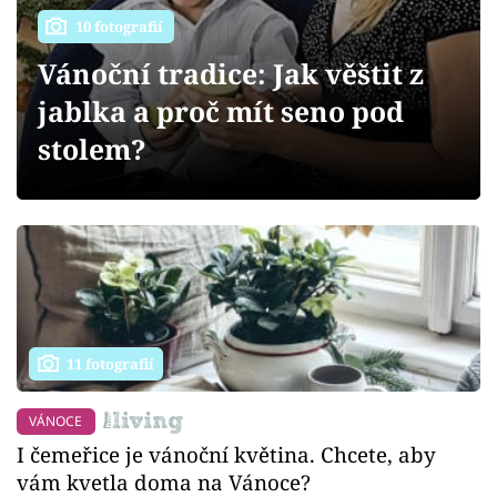
Sledujte prima+
10 fotografií
Vánoční tradice: Jak věštit z
Přihlášení
jablka a proč mít seno pod
stolem?
Sledujte nás
11 fotografií
VÁNOCE
I čemeřice je vánoční květina. Chcete, aby
vám kvetla doma na Vánoce?