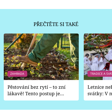
PŘEČTĚTE SI TAKÉ
ZAHRADA
TRADICE A SVÁ
Pěstování bez rytí – to zní
Letnice ne
lákavě! Tento postup je
svátky: V n
vhodný jen pro některé
pondělí z
zahrady