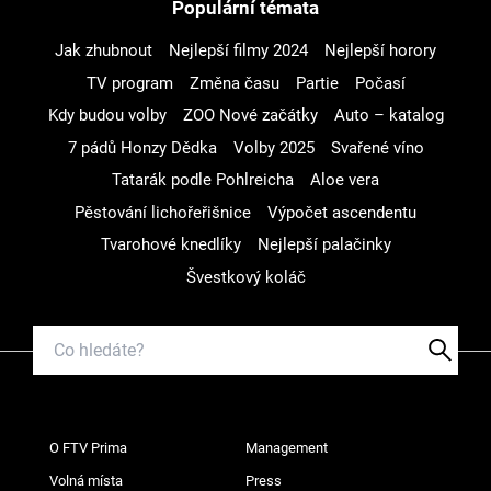
Populární témata
Jak zhubnout
Nejlepší filmy 2024
Nejlepší horory
TV program
Změna času
Partie
Počasí
Kdy budou volby
ZOO Nové začátky
Auto – katalog
7 pádů Honzy Dědka
Volby 2025
Svařené víno
Tatarák podle Pohlreicha
Aloe vera
Pěstování lichořeřišnice
Výpočet ascendentu
Tvarohové knedlíky
Nejlepší palačinky
Švestkový koláč
O FTV Prima
Management
Volná místa
Press