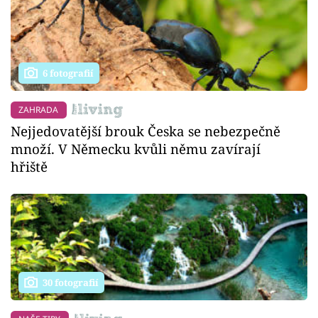
6 fotografií
ZAHRADA
Nejjedovatější brouk Česka se nebezpečně
množí. V Německu kvůli němu zavírají
hřiště
30 fotografií