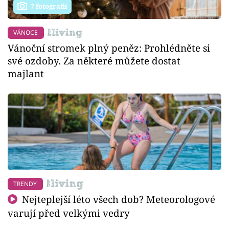
7 fotografií
VÁNOCE
Vánoční stromek plný peněz: Prohlédněte si
své ozdoby. Za některé můžete dostat
majlant
TRENDY
Nejteplejší léto všech dob? Meteorologové
varují před velkými vedry