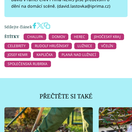
dění na domácí scéně. (david.lastovka@iprima.cz)
Sdílejte článek
ŠTÍTKY
CHALUPA
DOMOV
HEREC
JIHOČESKÝ KRAJ
CELEBRITY
RUDOLF HRUŠÍNSKÝ
LUŽNICE
VČELÍN
JOSEF KEMR
KAPLIČKA
PLANÁ NAD LUŽNICÍ
SPOLEČENSKÁ RUBRIKA
PŘEČTĚTE SI TAKÉ