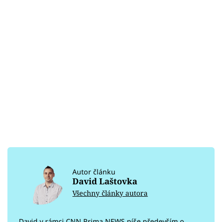
Autor článku
David Laštovka
Všechny články autora
David v rámci CNN Prima NEWS píše především o