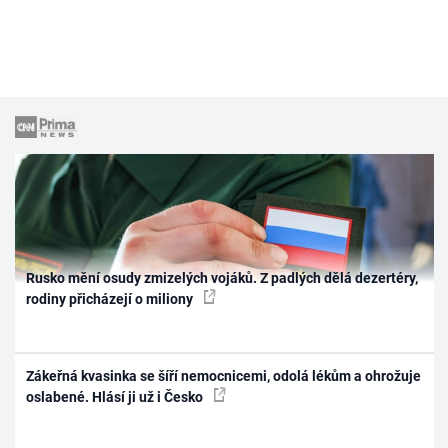
Rusko mění osudy zmizelých vojáků. Z padlých dělá dezertéry,
rodiny přicházejí o miliony
Zákeřná kvasinka se šíří nemocnicemi, odolá lékům a ohrožuje
oslabené. Hlásí ji už i Česko