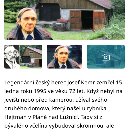
Sledujte prima+
Přihlášení
Sledujte nás
Legendární český herec Josef Kemr zemřel 15.
ledna roku 1995 ve věku 72 let. Když nebyl na
jevišti nebo před kamerou, užíval svého
druhého domova, který našel u rybníka
Hejtman v Plané nad Lužnicí. Tady si z
bývalého včelína vybudoval skromnou, ale