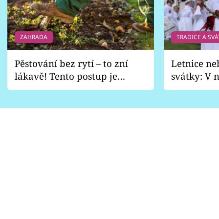
ZAHRADA
TRADICE A SVÁ
Pěstování bez rytí – to zní
Letnice ne
lákavě! Tento postup je
svátky: V n
vhodný jen pro některé
pondělí z
zahrady