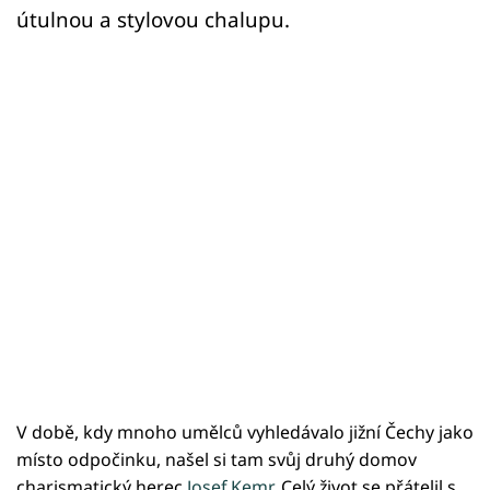
útulnou a stylovou chalupu.
V době, kdy mnoho umělců vyhledávalo jižní Čechy jako
místo odpočinku, našel si tam svůj druhý domov
charismatický herec
Josef Kemr
. Celý život se přátelil s