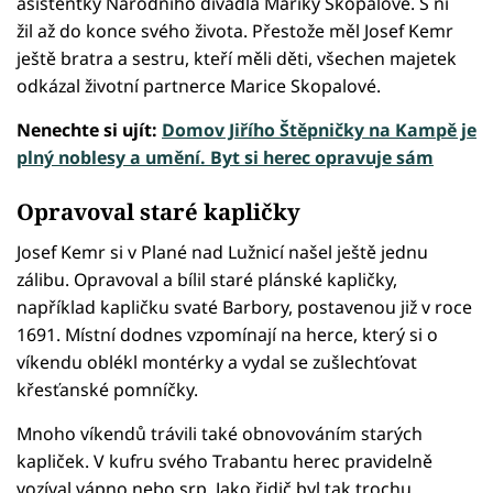
asistentky Národního divadla Mariky Skopalové. S ní
žil až do konce svého života. Přestože měl Josef Kemr
ještě bratra a sestru, kteří měli děti, všechen majetek
odkázal životní partnerce Marice Skopalové.
Nenechte si ujít:
Domov Jiřího Štěpničky na Kampě je
plný noblesy a umění. Byt si herec opravuje sám
Opravoval staré kapličky
Josef Kemr si v Plané nad Lužnicí našel ještě jednu
zálibu. Opravoval a bílil staré plánské kapličky,
například kapličku svaté Barbory, postavenou již v roce
1691. Místní dodnes vzpomínají na herce, který si o
víkendu oblékl montérky a vydal se zušlechťovat
křesťanské pomníčky.
Mnoho víkendů trávili také obnovováním starých
kapliček. V kufru svého Trabantu herec pravidelně
vozíval vápno nebo srp. Jako řidič byl tak trochu