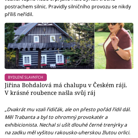
postrachem silnic. Pravidly silničního provozu se nikdy
příliš neřídil.
BYDLENÍ SLAVNÝCH
Jiřina Bohdalová má chalupu v Českém ráji.
V krásné roubence našla svůj ráj
„Dvakrát mu vzali řidičák, ale on přesto pořád řídil dál.
Měl Trabanta a byl to ohromný provokatér a
exhibicionista. Nechal si ušít dlouhé černé trenýrky a
na zadku měl vyšitou rakousko-uherskou žlutou orlici.