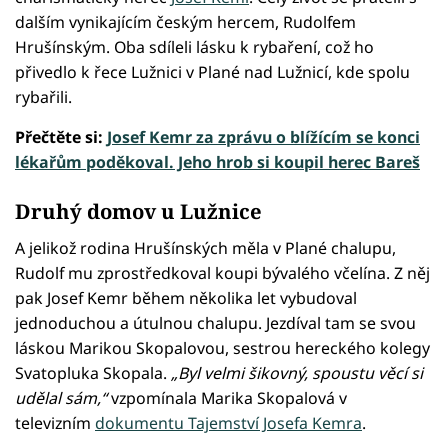
dalším vynikajícím českým hercem, Rudolfem
Hrušínským. Oba sdíleli lásku k rybaření, což ho
přivedlo k řece Lužnici v Plané nad Lužnicí, kde spolu
rybařili.
Přečtěte si:
Josef Kemr za zprávu o blížícím se konci
lékařům poděkoval. Jeho hrob si koupil herec Bareš
Druhý domov u Lužnice
A jelikož rodina Hrušínských měla v Plané chalupu,
Rudolf mu zprostředkoval koupi bývalého včelína. Z něj
pak Josef Kemr během několika let vybudoval
jednoduchou a útulnou chalupu. Jezdíval tam se svou
láskou Marikou Skopalovou, sestrou hereckého kolegy
Svatopluka Skopala.
„Byl velmi šikovný, spoustu věcí si
udělal sám,“
vzpomínala Marika Skopalová v
televizním
dokumentu Tajemství Josefa Kemra
.