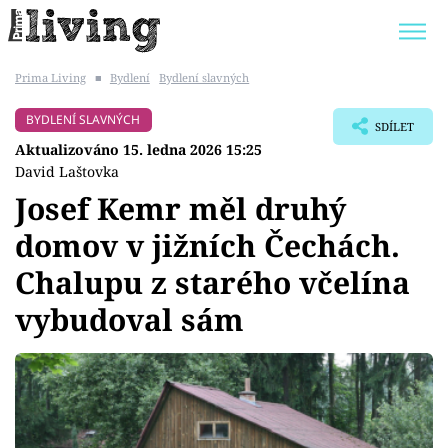
Prima Living
■
Bydlení
Bydlení slavných
Trendy:
JAK UŠETŘIT
POKOJOVÉ KVĚTINY
BYDLENÍ SLAVNÝCH
SDÍLET
BYDLENÍ SLAVNÝCH
ZAHRADA
Aktualizováno 15. ledna 2026 15:25
David Laštovka
Josef Kemr měl druhý
domov v jižních Čechách.
Témata
Chalupu z starého včelína
Bydlení
vybudoval sám
Zahrada
Design