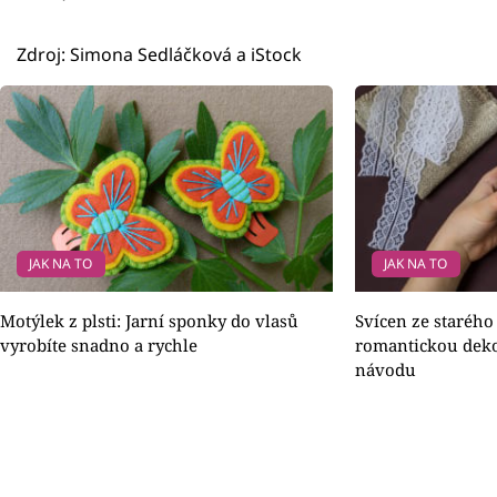
Zdroj: Simona Sedláčková a iStock
JAK NA TO
JAK NA TO
Motýlek z plsti: Jarní sponky do vlasů
Svícen ze starého
vyrobíte snadno a rychle
romantickou deko
návodu