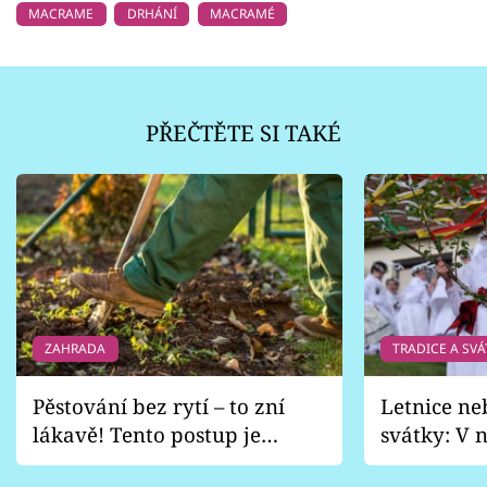
MACRAME
DRHÁNÍ
MACRAMÉ
PŘEČTĚTE SI TAKÉ
ZAHRADA
TRADICE A SVÁ
Pěstování bez rytí – to zní
Letnice ne
lákavě! Tento postup je
svátky: V n
vhodný jen pro některé
pondělí z