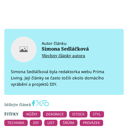
Autor článku
Simona Sedláčková
Všechny články autora
Simona Sedláčková byla redaktorka webu Prima
Living. Její články se často točili okolo domácího
vyrábění a projektů DIY.
Sdílejte článek
ŠTÍTKY
NŮŽKY
DEKORACE
ISTOCK
STYL
TECHNIKA
DIY
LIST
ŠŇŮRA
PROVÁZEK