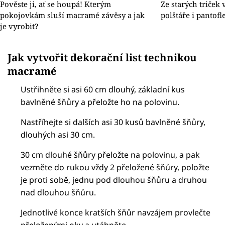
Pověste ji, ať se houpá! Kterým
Ze starých triček 
pokojovkám sluší macramé závěsy a jak
polštáře i pantofle
je vyrobit?
Jak vytvořit dekorační list technikou
macramé
Ustřihněte si asi 60 cm dlouhý, základní kus
bavlněné šňůry a přeložte ho na polovinu.
Nastříhejte si dalších asi 30 kusů bavlněné šňůry,
dlouhých asi 30 cm.
30 cm dlouhé šňůry přeložte na polovinu, a pak
vezměte do rukou vždy 2 přeložené šňůry, položte
je proti sobě, jednu pod dlouhou šňůru a druhou
nad dlouhou šňůru.
Jednotlivé konce kratších šňůr navzájem provlečte