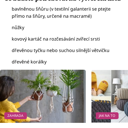
bavlněnou šňůru (v textilní galanterii se ptejte
přímo na šňůry, určené na macramé)
nůžky
kovový kartáč na rozčesávání zvířecí srsti
dřevěnou tyčku nebo suchou silnější větvičku
dřevěné korálky
ZAHRADA
JAK NA TO