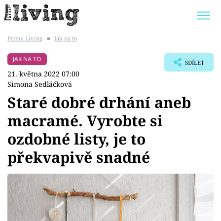
Prima Living
■
Jak na to
Trendy:
JAK UŠETŘIT
POKOJOVÉ KVĚTINY
JAK NA TO
SDÍLET
BYDLENÍ SLAVNÝCH
ZAHRADA
21. května 2022 07:00
Simona Sedláčková
Staré dobré drhání aneb
macramé. Vyrobte si
Témata
ozdobné listy, je to
Bydlení
překvapivě snadné
Zahrada
Design