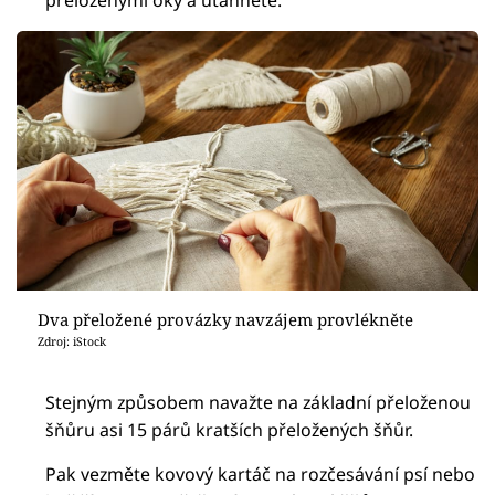
přeloženými oky a utáhněte.
Dva přeložené provázky navzájem provlékněte
Zdroj: iStock
Stejným způsobem navažte na základní přeloženou
šňůru asi 15 párů kratších přeložených šňůr.
Pak vezměte kovový kartáč na rozčesávání psí nebo