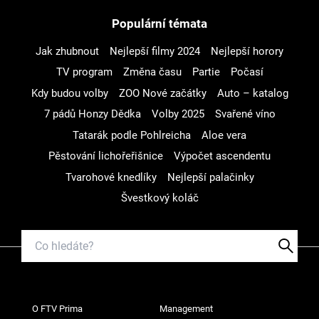
Populární témata
Jak zhubnout
Nejlepší filmy 2024
Nejlepší horory
TV program
Změna času
Partie
Počasí
Kdy budou volby
ZOO Nové začátky
Auto – katalog
7 pádů Honzy Dědka
Volby 2025
Svařené víno
Tatarák podle Pohlreicha
Aloe vera
Pěstování lichořeřišnice
Výpočet ascendentu
Tvarohové knedlíky
Nejlepší palačinky
Švestkový koláč
O FTV Prima
Management