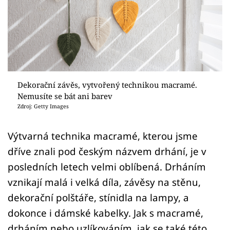
Sledujte prima+
Přihlášení
Sledujte nás
Dekorační závěs, vytvořený technikou macramé.
Nemusíte se bát ani barev
Zdroj: Getty Images
Výtvarná technika macramé, kterou jsme
dříve znali pod českým názvem drhání, je v
posledních letech velmi oblíbená. Drháním
vznikají malá i velká díla, závěsy na stěnu,
dekorační polštáře, stínidla na lampy, a
dokonce i dámské kabelky. Jak s macramé,
drháním nebo uzlíkováním, jak se také této