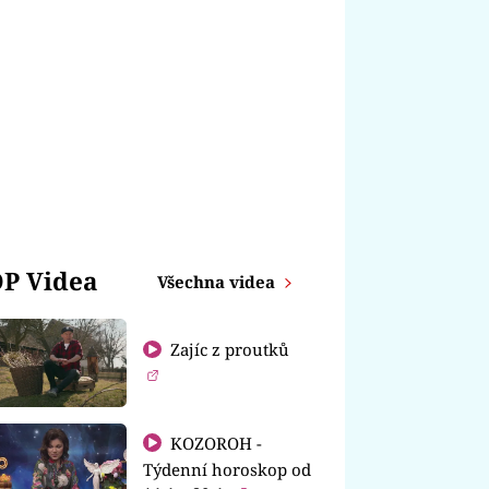
P Videa
Všechna videa
Zajíc z proutků
KOZOROH -
Týdenní horoskop od