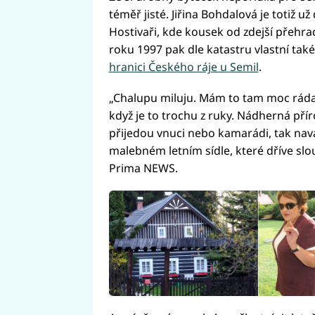
téměř jisté. Jiřina Bohdalová je totiž u
Hostivaři, kde kousek od zdejší přehrady
roku 1997 pak dle katastru vlastní t
hranici Českého ráje u Semil
.
„Chalupu miluju. Mám to tam moc ráda. 
když je to trochu z ruky. Nádherná př
přijedou vnuci nebo kamarádi, tak nav
malebném letním sídle, které dříve slo
Prima NEWS.