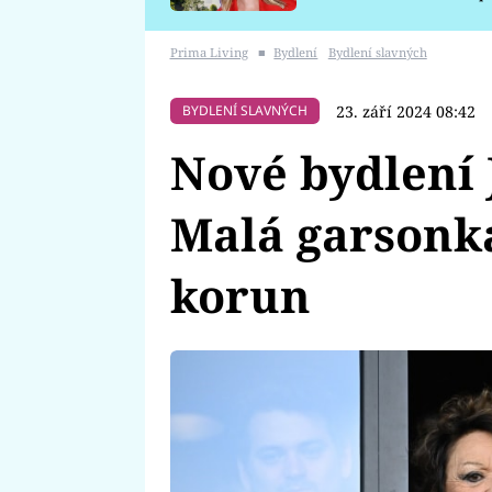
požáru
Prima Living
■
Bydlení
Bydlení slavných
23. září 2024 08:42
BYDLENÍ SLAVNÝCH
Nové bydlení 
Malá garsonka
korun