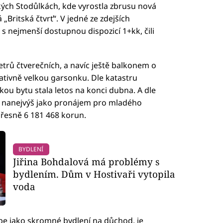
kých Stodůlkách, kde vyrostla zbrusu nová
„Britská čtvrť“. V jedné ze zdejších
s nejmenší dostupnou dispozicí 1+kk, čili
etrů čtverečních, a navíc ještě balkonem o
lativně velkou garsonku. Dle katastru
kou bytu stala letos na konci dubna. A dle
ě nanejvýš jako pronájem pro mladého
přesně 6 181 468 korun.
BYDLENÍ
Jiřina Bohdalová má problémy s
bydlením. Dům v Hostivaři vytopila
voda
ebe jako skromné bydlení na důchod, je