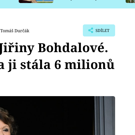
pro psy
Tomáš Durčák
SDÍLET
Jiřiny Bohdalové.
 ji stála 6 milionů