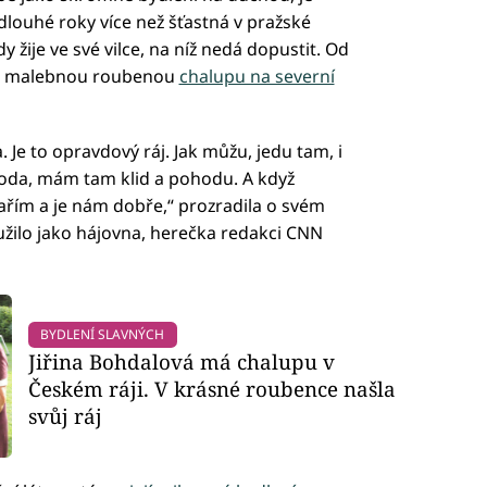
ž dlouhé roky více než šťastná v pražské
 žije ve své vilce, na níž nedá dopustit. Od
aké malebnou roubenou
chalupu na severní
Je to opravdový ráj. Jak můžu, jedu tam, i
íroda, mám tam klid a pohodu. A když
ařím a je nám dobře,“ prozradila o svém
užilo jako hájovna, herečka redakci CNN
BYDLENÍ SLAVNÝCH
Jiřina Bohdalová má chalupu v
Českém ráji. V krásné roubence našla
svůj ráj