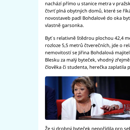
nachází přímo u stanice metra v pražs
čtvrť plná obytných domů, které se říká 
novostaveb padl Bohdalové do oka byt 
vlastně garsonka.
Byť s relativně štědrou plochou 42,4 m
rozloze 5,5 metrů čtverečních, jde o re
nemovitostí se Jiřina Bohdalová majitel
Blesku za malý byteček, vhodný zřejm
člověka či studenta, herečka zaplatila 
Že si drobný byteček nepořídila pro s