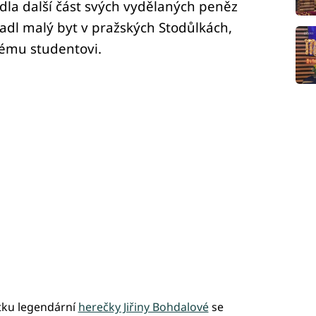
dla další část svých vydělaných peněz
padl malý byt v pražských Stodůlkách,
kému studentovi.
tku legendární
herečky Jiřiny Bohdalové
se