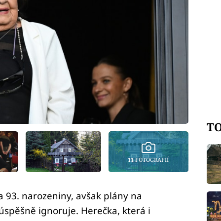
TO
11 FOTOGRAFIÍ
la 93. narozeniny, avšak plány na
úspěšně ignoruje. Herečka, která i