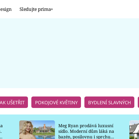
esign
Sledujte prima+
Design
TRENDY
JAK NA TO
PROMĚNY
NAŠE TIPY
JAK UŠETŘIT
POKOJOVÉ KVĚTINY
BYDLENÍ SLAVNÝCH
la
Meg Ryan prodává luxusní
.
sídlo. Moderní dům láká na
o
bazén, posilovnu i sprchu