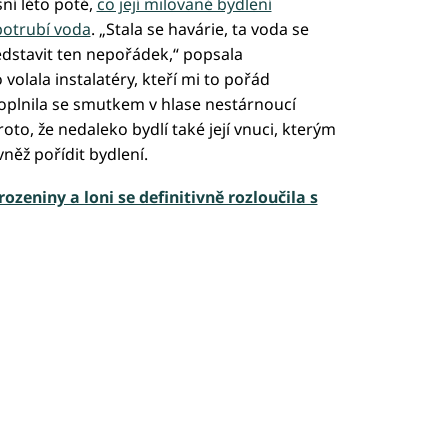
šní léto poté,
co její milované bydlení
potrubí voda
. „Stala se havárie, ta voda se
ředstavit ten nepořádek,“ popsala
volala instalatéry, kteří mi to pořád
 doplnila se smutkem v hlase nestárnoucí
oto, že nedaleko bydlí také její vnuci, kterým
něž pořídit bydlení.
rozeniny a loni se definitivně rozloučila s
led to fetch