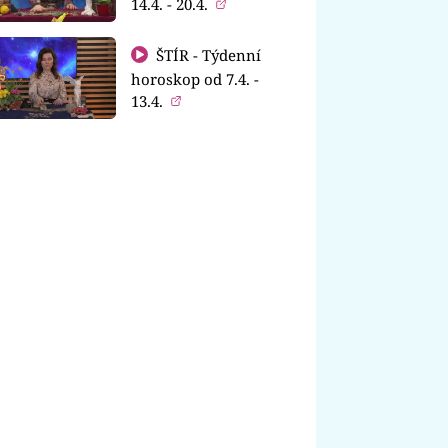
14.4. - 20.4.
ŠTÍR - Týdenní
horoskop od 7.4. -
13.4.