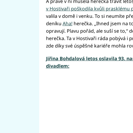
A právě v ní musela herečka trávit leto
v Hostivaři poškodila kvůli prasklému 
valila v domě i venku. To si neumíte p
deníku
Aha!
herečka. „Ihned jsem na to 
opravují. Plavu pořád, ale suší se to,“
herečka. Ta v Hostivaři ráda pobývá i pr
zde díky své úspěšné kariéře mohla rov
Jiřina Bohdalová letos oslavila 93. na
divadlem:
Fai