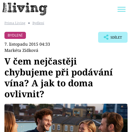
Prima Living
■
Bydlení
Trendy:
JAK UŠETŘIT
POKOJOVÉ KVĚTINY
BYDLENÍ
SDÍLET
BYDLENÍ SLAVNÝCH
ZAHRADA
7. listopadu 2015 04:33
Markéta Zídková
V čem nejčastěji
chybujeme při podávání
Témata
vína? A jak to doma
Bydlení
ovlivnit?
Zahrada
Design