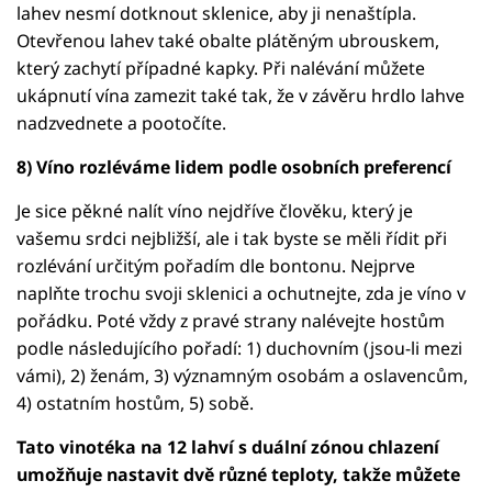
lahev nesmí dotknout sklenice, aby ji nenaštípla.
Otevřenou lahev také obalte plátěným ubrouskem,
který zachytí případné kapky. Při nalévání můžete
ukápnutí vína zamezit také tak, že v závěru hrdlo lahve
nadzvednete a pootočíte.
8) Víno rozléváme lidem podle osobních preferencí
Je sice pěkné nalít víno nejdříve člověku, který je
vašemu srdci nejbližší, ale i tak byste se měli řídit při
rozlévání určitým pořadím dle bontonu. Nejprve
naplňte trochu svoji sklenici a ochutnejte, zda je víno v
pořádku. Poté vždy z pravé strany nalévejte hostům
podle následujícího pořadí: 1) duchovním (jsou-li mezi
vámi), 2) ženám, 3) významným osobám a oslavencům,
4) ostatním hostům, 5) sobě.
Tato vinotéka na 12 lahví s duální zónou chlazení
umožňuje nastavit dvě různé teploty, takže můžete