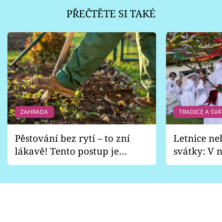
PŘEČTĚTE SI TAKÉ
ZAHRADA
TRADICE A SVÁ
Pěstování bez rytí – to zní
Letnice ne
lákavě! Tento postup je
svátky: V n
vhodný jen pro některé
pondělí z
zahrady