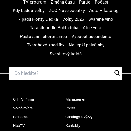
TV program
Změna času
Partie
Počasí
Kdy budou volby
ZOO Nové začátky
Auto – katalog
7 pádů Honzy Dědka
Volby 2025
Svařené víno
Tatarák podle Pohlreicha
Aloe vera
Pěstování lichořeřišnice
Výpočet ascendentu
Tvarohové knedlíky
Nejlepší palačinky
Švestkový koláč
O FTV Prima
Management
Volná místa
Press
Reklama
Castingy a výzvy
HbbTV
Kontakty