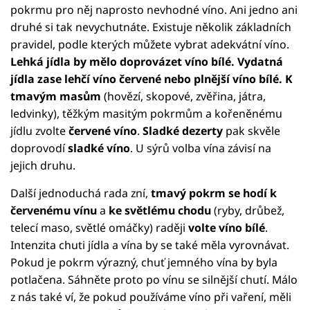
pokrmu pro něj naprosto nevhodné víno. Ani jedno ani
druhé si tak nevychutnáte. Existuje několik základních
pravidel, podle kterých můžete vybrat adekvátní víno.
Lehká jídla by mělo doprovázet víno bílé. Vydatná
jídla zase lehčí víno červené nebo plnější víno bílé.
K
tmavým masům
(hovězí, skopové, zvěřina, játra,
ledvinky), těžkým masitým pokrmům a kořeněnému
jídlu zvolte
červené víno
.
Sladké dezerty
pak skvěle
doprovodí
sladké víno
. U sýrů volba vína závisí na
jejich druhu.
Další jednoduchá rada zní,
tmavý pokrm se hodí k
červenému vínu
a
ke světlému chodu
(ryby, drůbež,
telecí maso, světlé omáčky) raději
volte víno bílé
.
Intenzita chuti jídla a vína by se také měla vyrovnávat.
Pokud je pokrm výrazný, chuť jemného vína by byla
potlačena. Sáhněte proto po vínu se silnější chutí. Málo
z nás také ví, že pokud používáme víno při vaření, měli