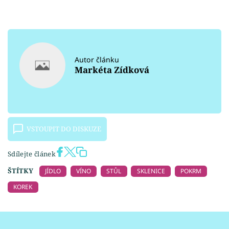
Autor článku
Markéta Zídková
VSTOUPIT DO DISKUZE
Sdílejte článek
ŠTÍTKY
JÍDLO
VÍNO
STŮL
SKLENICE
POKRM
KOREK