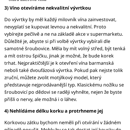
3) Víno otevíráme nekvalitní vývrtkou
Do vývrtky by měl každý milovník vína zainvestovat,
nevyplatí se kupovat levnou a nekvalitní. Proto
vybírejte pečlivě a ne na základě akce v supermarketu.
Důležité je, abyste si při volbě vývrtky vybírali dle
samotné šroubovice. Měla by mít volný střed, být tenká
a mít ostrou špičku, jinak je možné, že bude korek
trhat. Nejpraktičtější je k otevření vína barmanská
neboli také dvoufázová vývrtka. Pokud pak nejste tolik
zruční, můžete zvolit motýlkový model, který
představuje nejprodávanější typ. Klasickému nožíku se
šroubovicí po dědovi se raději vyhněte, nejen že byste
přišli o nervy, ale možná i o láhev.
4) Nehlídáme délku korku a protrhneme jej
Korkovou zátku bychom neměli při otvírání v žádném
případě porušit. Mohly by se tak dostat její kousky do