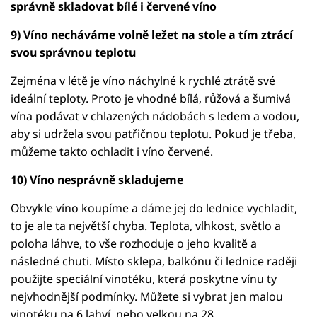
správně skladovat bílé i červené víno
9) Víno necháváme volně ležet na stole a tím ztrácí
svou správnou teplotu
Zejména v létě je víno náchylné k rychlé ztrátě své
ideální teploty. Proto je vhodné bílá, růžová a šumivá
vína podávat v chlazených nádobách s ledem a vodou,
aby si udržela svou patřičnou teplotu. Pokud je třeba,
můžeme takto ochladit i víno červené.
10) Víno nesprávně skladujeme
Obvykle víno koupíme a dáme jej do lednice vychladit,
to je ale ta největší chyba. Teplota, vlhkost, světlo a
poloha láhve, to vše rozhoduje o jeho kvalitě a
následné chuti. Místo sklepa, balkónu či lednice raději
použijte speciální vinotéku, která poskytne vínu ty
nejvhodnější podmínky. Můžete si vybrat jen malou
vinotéku na 6 lahví, nebo velkou na 28.