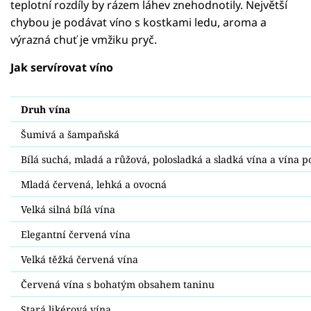
teplotní rozdíly by rázem láhev znehodnotily. Největší
chybou je podávat víno s kostkami ledu, aroma a
výrazná chuť je vmžiku pryč.
Jak servírovat víno
Druh vína
Šumivá a šampaňská
Bílá suchá, mladá a růžová, polosladká a sladká vína a vína 
Mladá červená, lehká a ovocná
Velká silná bílá vína
Elegantní červená vína
Velká těžká červená vína
Červená vína s bohatým obsahem taninu
Stará likérová vína