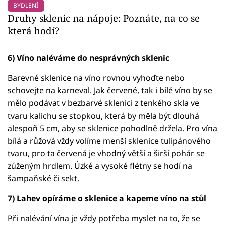
BYDLENÍ
Druhy sklenic na nápoje: Poznáte, na co se
která hodí?
6) Víno naléváme do nesprávných sklenic
Barevné sklenice na víno rovnou vyhoďte nebo
schovejte na karneval. Jak červené, tak i bílé víno by se
mělo podávat v bezbarvé sklenici z tenkého skla ve
tvaru kalichu se stopkou, která by měla být dlouhá
alespoň 5 cm, aby se sklenice pohodlně držela. Pro vína
bílá a růžová vždy volíme menší sklenice tulipánového
tvaru, pro ta červená je vhodný větší a širší pohár se
zúženým hrdlem. Úzké a vysoké flétny se hodí na
šampaňské či sekt.
7) Lahev opíráme o sklenice a kapeme víno na stůl
Při nalévání vína je vždy potřeba myslet na to, že se