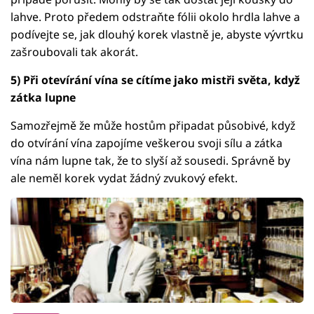
lahve. Proto předem odstraňte fólii okolo hrdla lahve a
podívejte se, jak dlouhý korek vlastně je, abyste vývrtku
zašroubovali tak akorát.
5) Při otevírání vína se cítíme jako mistři světa, když
zátka lupne
Samozřejmě že může hostům připadat působivé, když
do otvírání vína zapojíme veškerou svoji sílu a zátka
vína nám lupne tak, že to slyší až sousedi. Správně by
ale neměl korek vydat žádný zvukový efekt.