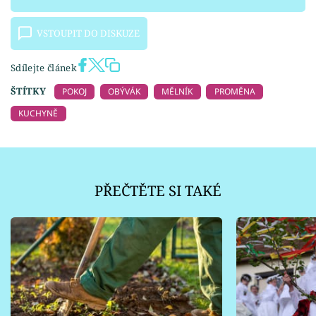
VSTOUPIT DO DISKUZE
Sdílejte článek
ŠTÍTKY
POKOJ
OBÝVÁK
MĚLNÍK
PROMĚNA
KUCHYNĚ
PŘEČTĚTE SI TAKÉ