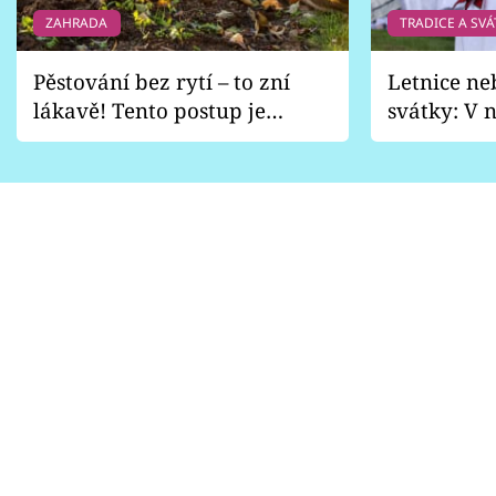
ZAHRADA
TRADICE A SVÁ
Pěstování bez rytí – to zní
Letnice ne
lákavě! Tento postup je
svátky: V n
vhodný jen pro některé
pondělí z
zahrady