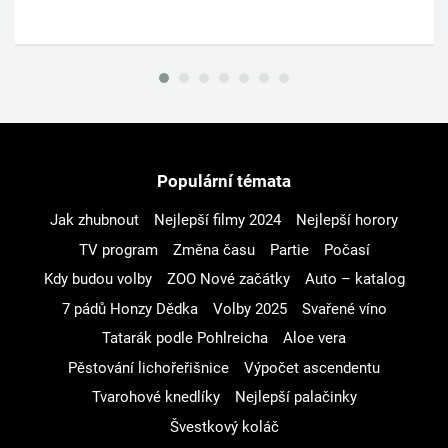
Populární témata
Jak zhubnout
Nejlepší filmy 2024
Nejlepší horory
TV program
Změna času
Partie
Počasí
Kdy budou volby
ZOO Nové začátky
Auto – katalog
7 pádů Honzy Dědka
Volby 2025
Svařené víno
Tatarák podle Pohlreicha
Aloe vera
Pěstování lichořeřišnice
Výpočet ascendentu
Tvarohové knedlíky
Nejlepší palačinky
Švestkový koláč