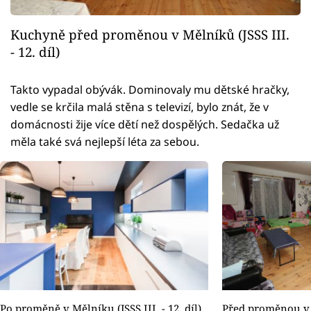
Kuchyně před proměnou v Mělníků (JSSS III.
- 12. díl)
Takto vypadal obývák. Dominovaly mu dětské hračky,
vedle se krčila malá stěna s televizí, bylo znát, že v
domácnosti žije více dětí než dospělých. Sedačka už
měla také svá nejlepší léta za sebou.
Po proměně v Mělníku (JSSS III. - 12. díl)
Před proměnou v 