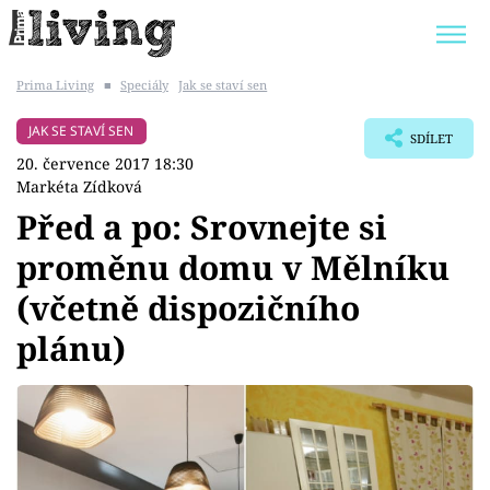
Prima Living
■
Speciály
Jak se staví sen
Trendy:
JAK UŠETŘIT
POKOJOVÉ KVĚTINY
JAK SE STAVÍ SEN
SDÍLET
BYDLENÍ SLAVNÝCH
ZAHRADA
20. července 2017 18:30
Markéta Zídková
Před a po: Srovnejte si
proměnu domu v Mělníku
Témata
(včetně dispozičního
Bydlení
plánu)
Zahrada
Design