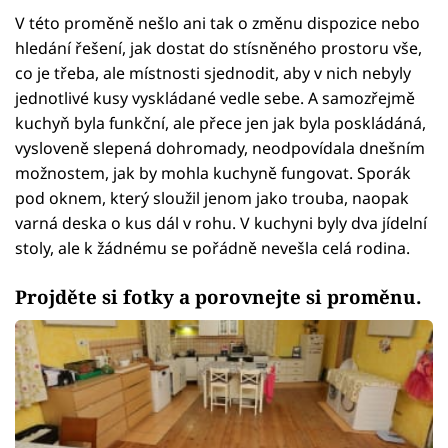
V této proměně nešlo ani tak o změnu dispozice nebo
hledání řešení, jak dostat do stísněného prostoru vše,
co je třeba, ale místnosti sjednodit, aby v nich nebyly
jednotlivé kusy vyskládané vedle sebe. A samozřejmě
kuchyň byla funkční, ale přece jen jak byla poskládáná,
vysloveně slepená dohromady, neodpovídala dnešním
možnostem, jak by mohla kuchyně fungovat. Sporák
pod oknem, který sloužil jenom jako trouba, naopak
varná deska o kus dál v rohu. V kuchyni byly dva jídelní
stoly, ale k žádnému se pořádně nevešla celá rodina.
Projděte si fotky a porovnejte si proměnu.