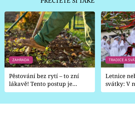
PŘEČTĚTE SI TAKÉ
ZAHRADA
TRADICE A SVÁ
Pěstování bez rytí – to zní
Letnice ne
lákavě! Tento postup je
svátky: V n
vhodný jen pro některé
pondělí z
zahrady