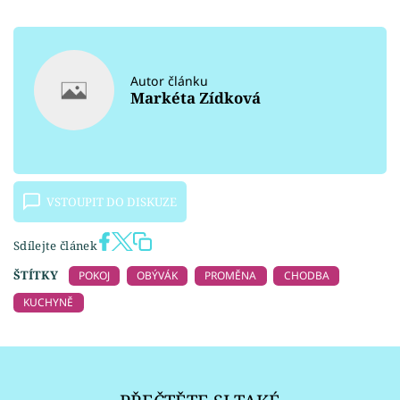
Autor článku
Markéta Zídková
VSTOUPIT DO DISKUZE
Sdílejte článek
ŠTÍTKY
POKOJ
OBÝVÁK
PROMĚNA
CHODBA
KUCHYNĚ