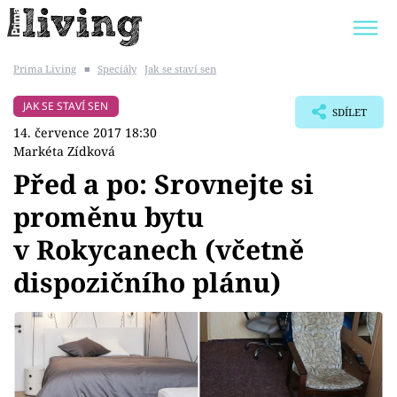
Prima Living
■
Speciály
Jak se staví sen
Trendy:
JAK UŠETŘIT
POKOJOVÉ KVĚTINY
JAK SE STAVÍ SEN
SDÍLET
BYDLENÍ SLAVNÝCH
ZAHRADA
14. července 2017 18:30
Markéta Zídková
Před a po: Srovnejte si
proměnu bytu
Témata
v Rokycanech (včetně
Bydlení
dispozičního plánu)
Zahrada
Design