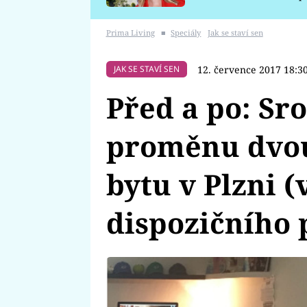
požáru
Prima Living
■
Speciály
Jak se staví sen
12. července 2017 18:3
JAK SE STAVÍ SEN
Před a po: Sro
proměnu dvo
bytu v Plzni (
dispozičního 