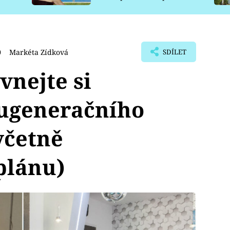
pro psy
0
Markéta Zídková
SDÍLET
vnejte si
ugeneračního
včetně
plánu)