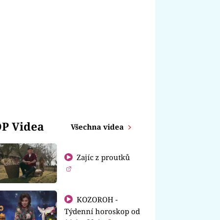
P Videa
Všechna videa
Zajíc z proutků
KOZOROH -
Týdenní horoskop od