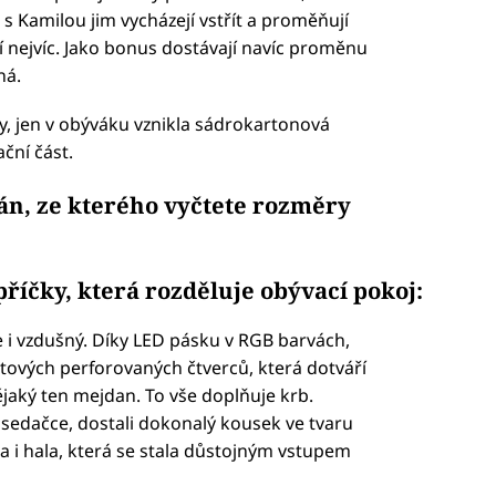
k s Kamilou jim vycházejí vstřít a proměňují
í nejvíc. Jako bonus dostávají navíc proměnu
ná.
y, jen v obýváku vznikla sádrokartonová
ční část.
lán, ze kterého vyčtete rozměry
říčky, která rozděluje obývací pokoj:
e i vzdušný. Díky LED pásku v RGB barvách,
stových perforovaných čtverců, která dotváří
nějaký ten mejdan. To vše doplňuje krb.
cí sedačce, dostali dokonalý kousek ve tvaru
la i hala, která se stala důstojným vstupem