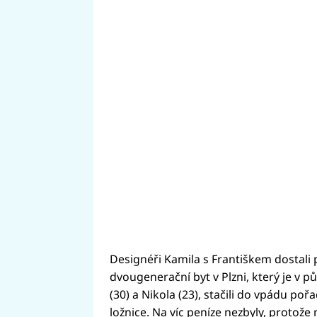
Designéři Kamila s Františkem dostali 
dvougenerační byt v Plzni, který je v pů
(30) a Nikola (23), stačili do vpádu poř
ložnice. Na víc peníze nezbyly, protože m