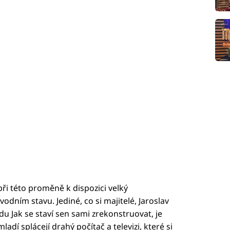
při této proměně k dispozici velký
vodním stavu. Jediné, co si majitelé, Jaroslav
adu Jak se staví sen sami zrekonstruovat, je
ladí splácejí drahý počítač a televizi, které si