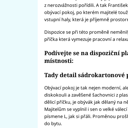
z nerozvážnosti pořídili. A tak Františe
obývací pokoj, po kterém majitelé touž
vstupní haly, která je příjemně prostor
Dispozice se při této proměně neměnil
příčka která vymezuje pracovní a relaxa
Podívejte se na dispoziční p
místnosti:
Tady detail sádrokartonové p
Obývací pokoj je tak nejen moderní, al
diskokouli a zavěšené šachovnici z pla
dělicí příčku, je obývák jak dělaný na 
Majitelům se vyplnil i sen o velké vále
písmene L, jak si přáli. Proměnou proš
do bytu.