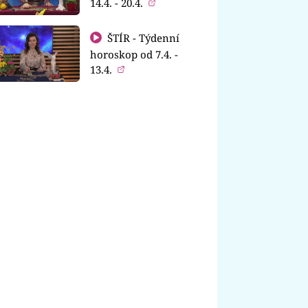
14.4. - 20.4.
ŠTÍR - Týdenní
horoskop od 7.4. -
13.4.