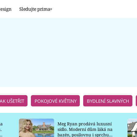
esign
Sledujte prima+
Design
TRENDY
JAK NA TO
PROMĚNY
NAŠE TIPY
JAK UŠETŘIT
POKOJOVÉ KVĚTINY
BYDLENÍ SLAVNÝCH
la
Meg Ryan prodává luxusní
.
sídlo. Moderní dům láká na
o
bazén, posilovnu i sprchu