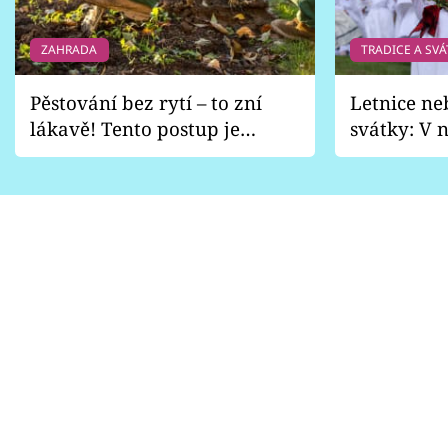
ZAHRADA
TRADICE A SVÁ
Pěstování bez rytí – to zní
Letnice ne
lákavě! Tento postup je
svátky: V n
vhodný jen pro některé
pondělí z
zahrady