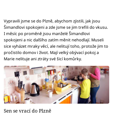
Vypravili jsme se do Plzně, abychom zjistili, jak jsou
Šimandlovi spokojeni a zde jsme se jim trefili do vkusu.
I měsíc po proměně jsou manželé Šimandlovi
spokojeni a nic dalšího zatím měnit nehodlají. Museli
sice vyházet mraky věcí, ale nelitují toho, protože jim to
pročistilo domov i život. Mají velký obývací pokoj a
Marie nelituje ani ztráty své šicí komůrky.
Sen se vrací do Plzně