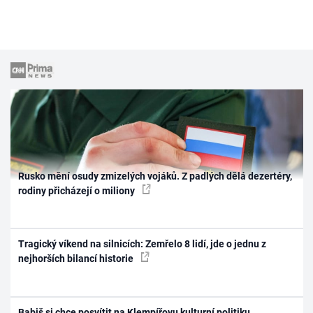
Rusko mění osudy zmizelých vojáků. Z padlých dělá dezertéry,
rodiny přicházejí o miliony
Tragický víkend na silnicích: Zemřelo 8 lidí, jde o jednu z
nejhorších bilancí historie
Babiš si chce posvítit na Klempířovu kulturní politiku.