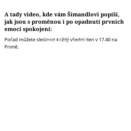
A tady video, kde vám Šimandlovi popíší,
jak jsou s proměnou i po opadnutí prvních
emocí spokojení:
Pořad můžete sledovat každý všední den v 17.40 na
Failed to fetch
Primě.