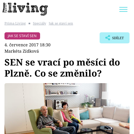
Prima Living
■
Speciály
Jak se staví sen
Trendy:
JAK UŠETŘIT
POKOJOVÉ KVĚTINY
JAK SE STAVÍ SEN
SDÍLET
BYDLENÍ SLAVNÝCH
ZAHRADA
4. července 2017 18:30
Markéta Zídková
SEN se vrací po měsíci do
Plzně. Co se změnilo?
Témata
Bydlení
Zahrada
Design