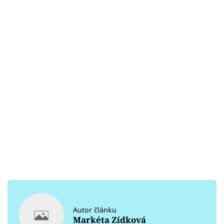
Autor článku
Markéta Zídková