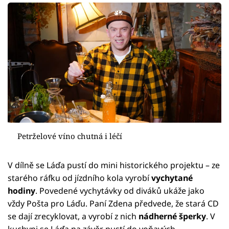
Petrželové víno chutná i léčí
V dílně se Láďa pustí do mini historického projektu – ze
starého ráfku od jízdního kola vyrobí
vychytané
hodiny
. Povedené vychytávky od diváků ukáže jako
vždy Pošta pro Láďu. Paní Zdena předvede, že stará CD
se dají zrecyklovat, a vyrobí z nich
nádherné šperky
. V
kuchyni se Láďa na závěr pustí do voňavých