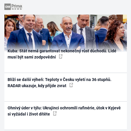
Kuba: Stát nemá garantovat nekonečný růst důchodů. Lidé
musí být sami zodpovědní
Blíží se další výheň: Teploty v Česku vyletí na 36 stupňů.
RADAR ukazuje, kdy přijde zvrat
Ohnivý úder v týlu: Ukrajinci ochromili rafinérie, útok v Kyjevě
si vyžádal i život dítěte