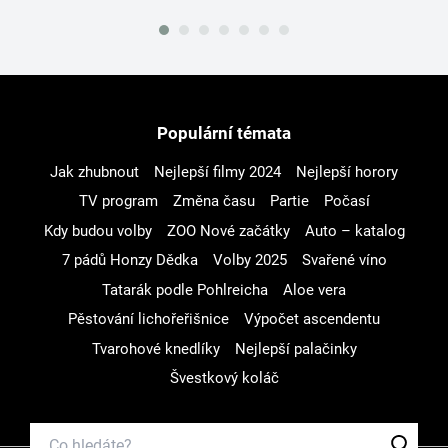
Populární témata
Jak zhubnout
Nejlepší filmy 2024
Nejlepší horory
TV program
Změna času
Partie
Počasí
Kdy budou volby
ZOO Nové začátky
Auto – katalog
7 pádů Honzy Dědka
Volby 2025
Svařené víno
Tatarák podle Pohlreicha
Aloe vera
Pěstování lichořeřišnice
Výpočet ascendentu
Tvarohové knedlíky
Nejlepší palačinky
Švestkový koláč