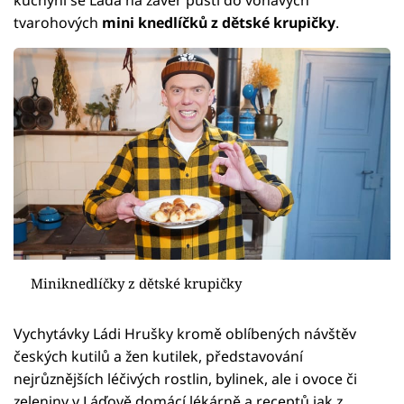
tvarohových
mini knedlíčků z dětské krupičky
.
Miniknedlíčky z dětské krupičky
Vychytávky Ládi Hrušky kromě oblíbených návštěv
českých kutilů a žen kutilek, představování
nejrůznějších léčivých rostlin, bylinek, ale i ovoce či
zeleniny v Láďově domácí lékárně a receptů jak z