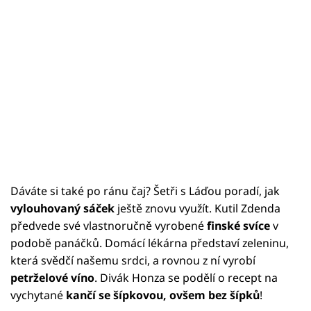
Dáváte si také po ránu čaj? Šetři s Láďou poradí, jak
vylouhovaný sáček
ještě znovu využít. Kutil Zdenda
předvede své vlastnoručně vyrobené
finské svíce
v
podobě panáčků. Domácí lékárna představí zeleninu,
která svědčí našemu srdci, a rovnou z ní vyrobí
petrželové víno
. Divák Honza se podělí o recept na
vychytané
kančí se šípkovou, ovšem bez šípků
!