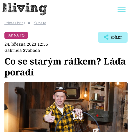
Prima Living
■
Jak na to
Trendy:
JAK UŠETŘIT
POKOJOVÉ KVĚTINY
JAK NA TO
SDÍLET
BYDLENÍ SLAVNÝCH
ZAHRADA
24. března 2023 12:55
Gabriela Svoboda
Co se starým ráfkem? Láďa
poradí
Témata
Bydlení
Zahrada
Design