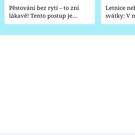
Pěstování bez rytí – to zní
Letnice ne
lákavě! Tento postup je
svátky: V n
vhodný jen pro některé
pondělí z
zahrady