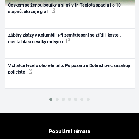
Českem se ženou bouřky a silný vítr. Teplota spadla i o 10
stupňů, ukazuje graf
Záběry zkázy v Kolumbii: Při zemětřesení se zřítil i kostel,
města hlásí desítky mrtvých
V chatce leželo ohořelé tělo. Po požáru u Dobřichovic zasahují
policisté
Populární témata