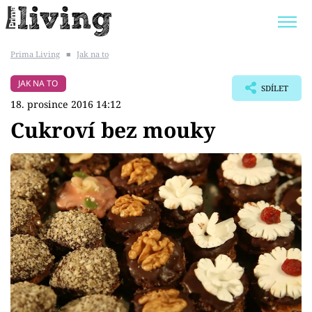
Prima Living
■
Jak na to
Trendy:
JAK UŠETŘIT
POKOJOVÉ KVĚTINY
JAK NA TO
SDÍLET
BYDLENÍ SLAVNÝCH
ZAHRADA
18. prosince 2016 14:12
Cukroví bez mouky
Témata
Bydlení
Zahrada
Design