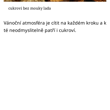
Sledujte prima+
cukrovi bez mouky lada
Přihlášení
Vánoční atmosféra je cítit na každém kroku a k
té neodmyslitelně patří i cukroví.
Sledujte nás