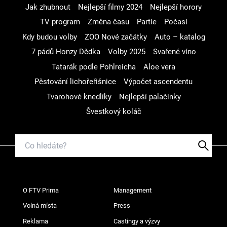
Jak zhubnout
Nejlepší filmy 2024
Nejlepší horory
TV program
Změna času
Partie
Počasí
Kdy budou volby
ZOO Nové začátky
Auto – katalog
7 pádů Honzy Dědka
Volby 2025
Svařené víno
Tatarák podle Pohlreicha
Aloe vera
Pěstování lichořeřišnice
Výpočet ascendentu
Tvarohové knedlíky
Nejlepší palačinky
Švestkový koláč
O FTV Prima
Management
Volná místa
Press
Reklama
Castingy a výzvy