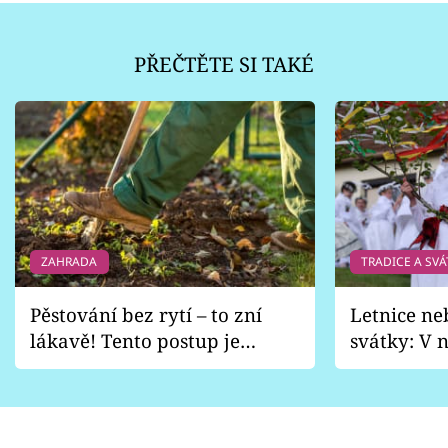
PŘEČTĚTE SI TAKÉ
ZAHRADA
TRADICE A SVÁ
Pěstování bez rytí – to zní
Letnice ne
lákavě! Tento postup je
svátky: V n
vhodný jen pro některé
pondělí z
zahrady