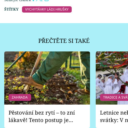
ŠTÍTKY
VYCHYTÁVKY LÁDI HRUŠKY
PŘEČTĚTE SI TAKÉ
ZAHRADA
TRADICE A SVÁ
Pěstování bez rytí – to zní
Letnice ne
lákavě! Tento postup je
svátky: V n
vhodný jen pro některé
pondělí z