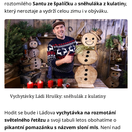
roztomilého
Santu ze špalíčku
a
sněhuláka z kulatin
y,
který neroztaje a vydrží celou zimu i v obýváku.
Vychytávky Ládi Hrušky: sněhulák z kulatiny
Hodit se bude i Láďova
vychytávka na rozmotání
světelného řetězu
a svoji tabuli letos obohatíme o
pikantní pomazánku s názvem sloní mls
. Není nad