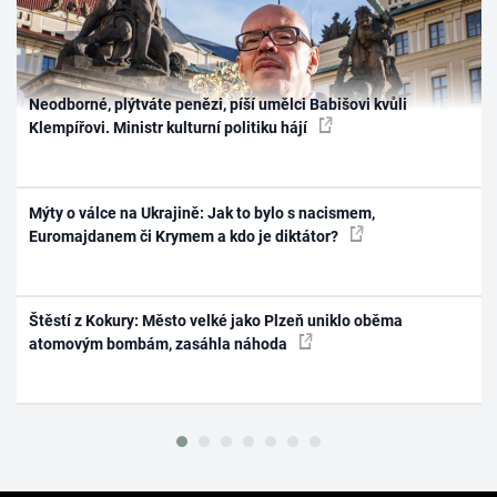
Neodborné, plýtváte penězi, píší umělci Babišovi kvůli
Klempířovi. Ministr kulturní politiku hájí
Mýty o válce na Ukrajině: Jak to bylo s nacismem,
Euromajdanem či Krymem a kdo je diktátor?
Štěstí z Kokury: Město velké jako Plzeň uniklo oběma
atomovým bombám, zasáhla náhoda