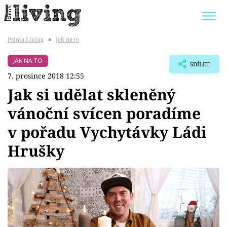
Prima Living
■
Jak na to
Trendy:
JAK UŠETŘIT
POKOJOVÉ KVĚTINY
JAK NA TO
SDÍLET
BYDLENÍ SLAVNÝCH
ZAHRADA
7. prosince 2018 12:55
Jak si udělat skleněný
vánoční svícen poradíme
v pořadu Vychytávky Ládi
Témata
Hrušky
Bydlení
Zahrada
Design