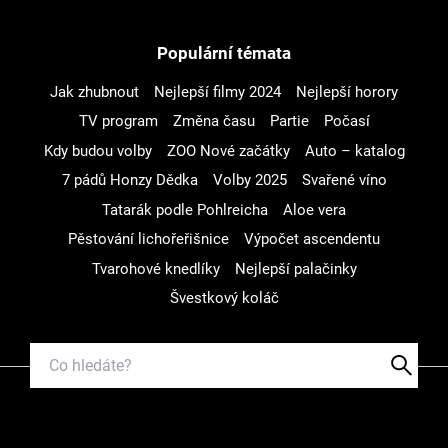
Populární témata
Jak zhubnout
Nejlepší filmy 2024
Nejlepší horory
TV program
Změna času
Partie
Počasí
Kdy budou volby
ZOO Nové začátky
Auto – katalog
7 pádů Honzy Dědka
Volby 2025
Svařené víno
Tatarák podle Pohlreicha
Aloe vera
Pěstování lichořeřišnice
Výpočet ascendentu
Tvarohové knedlíky
Nejlepší palačinky
Švestkový koláč