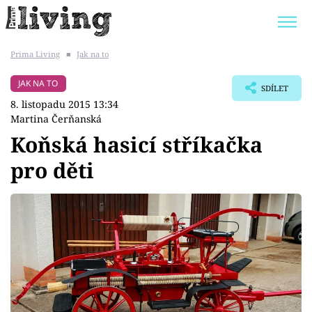
Prima Living
■
Jak na to
Trendy:
JAK UŠETŘIT
POKOJOVÉ KVĚTINY
JAK NA TO
SDÍLET
BYDLENÍ SLAVNÝCH
ZAHRADA
8. listopadu 2015 13:34
Martina Čerňanská
Koňská hasicí stříkačka
pro děti
Témata
Bydlení
Zahrada
Design