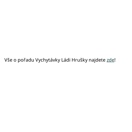
Vše o pořadu Vychytávky Ládi Hrušky najdete
zde
!
Failed to fetch