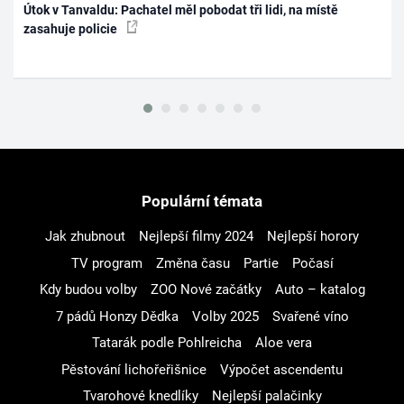
Útok v Tanvaldu: Pachatel měl pobodat tři lidi, na místě
zasahuje policie
Populární témata
Jak zhubnout
Nejlepší filmy 2024
Nejlepší horory
TV program
Změna času
Partie
Počasí
Kdy budou volby
ZOO Nové začátky
Auto – katalog
7 pádů Honzy Dědka
Volby 2025
Svařené víno
Tatarák podle Pohlreicha
Aloe vera
Pěstování lichořeřišnice
Výpočet ascendentu
Tvarohové knedlíky
Nejlepší palačinky