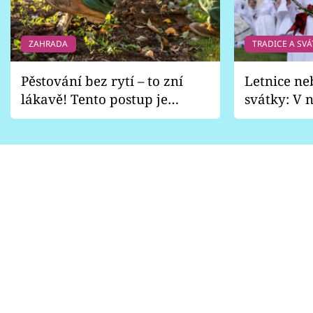
ZAHRADA
TRADICE A SVÁ
Pěstování bez rytí – to zní
Letnice ne
lákavě! Tento postup je
svátky: V n
vhodný jen pro některé
pondělí z
zahrady