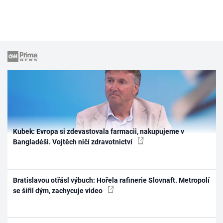
Kubek: Evropa si zdevastovala farmacii, nakupujeme v
Bangladéši. Vojtěch ničí zdravotnictví
Bratislavou otřásl výbuch: Hořela rafinerie Slovnaft. Metropolí
se šířil dým, zachycuje video