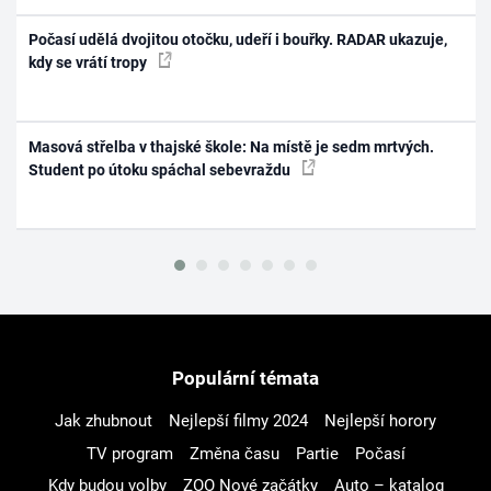
Počasí udělá dvojitou otočku, udeří i bouřky. RADAR ukazuje,
kdy se vrátí tropy
Masová střelba v thajské škole: Na místě je sedm mrtvých.
Student po útoku spáchal sebevraždu
Populární témata
Jak zhubnout
Nejlepší filmy 2024
Nejlepší horory
TV program
Změna času
Partie
Počasí
Kdy budou volby
ZOO Nové začátky
Auto – katalog