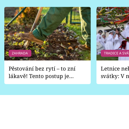
ZAHRADA
TRADICE A SVÁ
Pěstování bez rytí – to zní
Letnice ne
lákavě! Tento postup je
svátky: V n
vhodný jen pro některé
pondělí z
zahrady