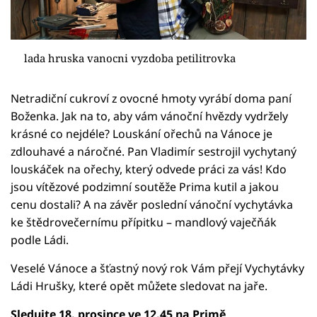
lada hruska vanocni vyzdoba petilitrovka
Netradiční cukroví z ovocné hmoty vyrábí doma paní
Boženka. Jak na to, aby vám vánoční hvězdy vydržely
krásné co nejdéle? Louskání ořechů na Vánoce je
zdlouhavé a náročné. Pan Vladimír sestrojil vychytaný
louskáček na ořechy, který odvede práci za vás! Kdo
jsou vítězové podzimní soutěže Prima kutil a jakou
cenu dostali? A na závěr poslední vánoční vychytávka
ke štědrovečernímu přípitku – mandlový vaječňák
podle Ládi.
Veselé Vánoce a šťastný nový rok Vám přejí Vychytávky
Ládi Hrušky, které opět můžete sledovat na jaře.
Sledujte 18. prosince ve 12.45 na Primě