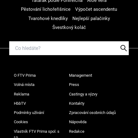
Tatarák podle Pohlreicha
Aloe vera
Pěstování lichořeřišnice
Výpočet ascendentu
Tvarohové knedlíky
Nejlepší palačinky
Švestkový koláč
O FTV Prima
Management
Volná místa
Press
Reklama
Castingy a výzvy
HbbTV
Kontakty
Podmínky užívání
Zpracování osobních údajů
Cookies
Nápověda
Vlastník FTV Prima spol. s
Redakce
r.o.