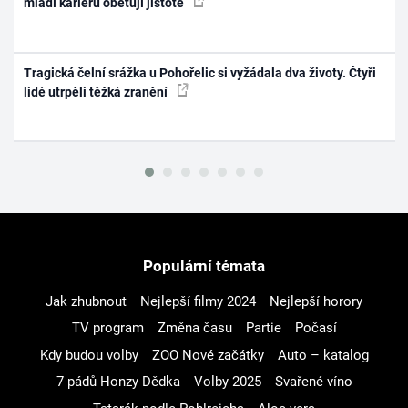
mladí kariéru obětují jistotě
Tragická čelní srážka u Pohořelic si vyžádala dva životy. Čtyři
lidé utrpěli těžká zranění
Populární témata
Jak zhubnout
Nejlepší filmy 2024
Nejlepší horory
TV program
Změna času
Partie
Počasí
Kdy budou volby
ZOO Nové začátky
Auto – katalog
7 pádů Honzy Dědka
Volby 2025
Svařené víno