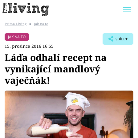
Prima Living
■
Jak na to
Trendy:
JAK UŠETŘIT
POKOJOVÉ KVĚTINY
JAK NA TO
SDÍLET
BYDLENÍ SLAVNÝCH
ZAHRADA
15. prosince 2016 16:55
Láďa odhalí recept na
vynikající mandlový
vaječňák!
Témata
Bydlení
Zahrada
Design