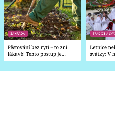
ZAHRADA
TRADICE A SVÁ
Pěstování bez rytí – to zní
Letnice ne
lákavě! Tento postup je
svátky: V n
vhodný jen pro některé
pondělí z
zahrady