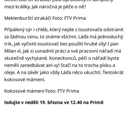
mezi králíky. Jak náročná je péče o ně?
Meklenburští strakáči Foto: FTV Prima
Připálený sýr i chléb, který nejde z toustovače odstranit
za žádnou cenu, to známe všichni. Láďa má jednoduchý
trik, jak vyčistit toustovač bez použití hrubé síly! I pan
Milan ví, jak si usnadnit práci a své pracovní nářadí má
skutečně vychytané. Koneckonců, péči o nářadí byste
neměli zanedbávat ani vy! Stačí na to trocha písku a
oleje. A na závěr jako vždy Láďa něco ukuchtí. Tentokrát
kokosové mámení.
Kokosové mámení Foto: FTV Prima
ledujte v neděli 19. března ve 12.40 na Primě