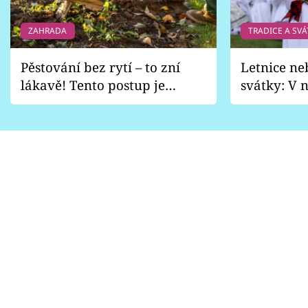
ZAHRADA
TRADICE A SVÁ
Pěstování bez rytí – to zní
Letnice ne
lákavě! Tento postup je
svátky: V n
vhodný jen pro některé
pondělí z
zahrady