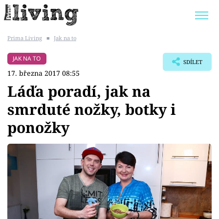
Prima Living
■
Jak na to
Trendy:
JAK UŠETŘIT
POKOJOVÉ KVĚTINY
JAK NA TO
SDÍLET
BYDLENÍ SLAVNÝCH
ZAHRADA
17. března 2017 08:55
Láďa poradí, jak na
smrduté nožky, botky i
ponožky
Témata
Bydlení
Zahrada
Design