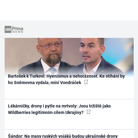
Bartošek k Turkovi: Hyenismus a nehoráznost. Ke stíhání by
ho Sněmovna vydala, míní Vondráček
Lékárničky, drony i pytle na mrtvoly: Jsou tržiště jako
Wildberries legitimním cílem Ukrajiny?
Šándor: Na masy ruských vojáků budou ukrajinské drony