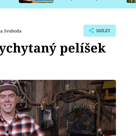
pro psy
la Svoboda
SDÍLET
ychytaný pelíšek