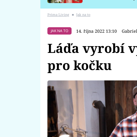
požáru
Prima Living
■
Jak na to
14. října 2022 13:10
Gabrie
JAK NA TO
Láďa vyrobí v
pro kočku