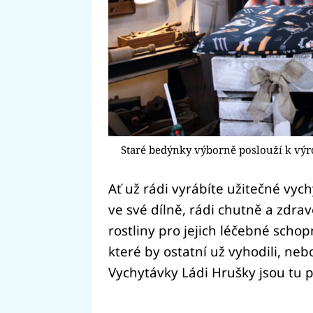
Staré bedýnky výborně poslouží k výr
Ať už rádi vyrábíte užitečné vy
ve své dílně, rádi chutně a zdrav
rostliny pro jejich léčebné schopn
které by ostatní už vyhodili, neb
Vychytávky Ládi Hrušky jsou tu 