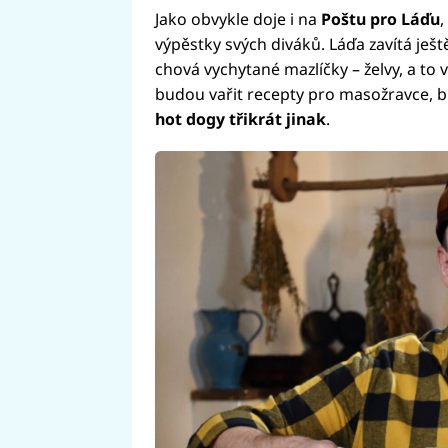
Jako obvykle doje i na
Poštu pro Láďu
,
výpěstky svých diváků. Láďa zavítá ješt
chová vychytané mazlíčky – želvy, a to 
budou vařit recepty pro masožravce, bí
hot dogy třikrát jinak
.