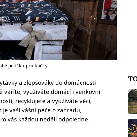
obě pelíšku pro kočky
TO
chytávky a zlepšováky do domácnosti
ě vaříte, využíváte domácí i venkovní
osti, recyklujete a využíváte věci,
o je vaší vášní péče o zahradu,
pro vás každou neděli odpoledne.