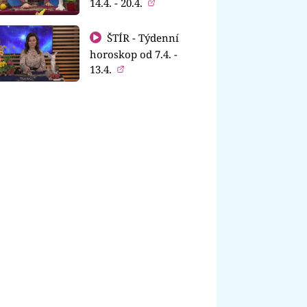
14.4. - 20.4.
ŠTÍR - Týdenní
horoskop od 7.4. -
13.4.