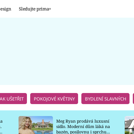
esign
Sledujte prima+
Design
TRENDY
JAK NA TO
PROMĚNY
NAŠE TIPY
JAK UŠETŘIT
POKOJOVÉ KVĚTINY
BYDLENÍ SLAVNÝCH
la
Meg Ryan prodává luxusní
.
sídlo. Moderní dům láká na
o
bazén, posilovnu i sprchu