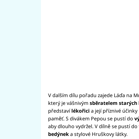
V dalším dílu pořadu zajede Láďa na Mo
který je vášnivým
sběratelem starých
představí
lékořici
a její příznivé účinky
paměť. S divákem Pepou se pustí do
v
aby dlouho vydržel. V dílně se pustí d
bedýnek
a stylové Hruškovy látky.