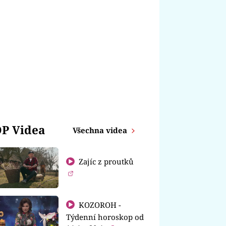
P Videa
Všechna videa
Zajíc z proutků
KOZOROH -
Týdenní horoskop od