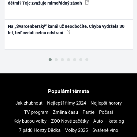
dětmi? Tejc zvažuje mimořádný zásah
Na „Švarcenberský“ kanál už neodbočíte. Chyba vydržela 30
let, teď ceduli celou odstraní
Populární témata
Jak zhubnout
Nejlepší filmy 2024
Nejlepší horory
TV program
Změna času
Partie
Počasí
Kdy budou volby
ZOO Nové začátky
Auto – katalog
7 pádů Honzy Dědka
Volby 2025
Svařené víno