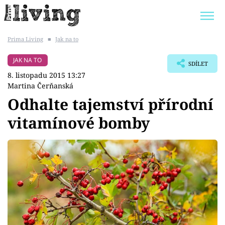
Prima Living
■
Jak na to
Trendy:
JAK UŠETŘIT
POKOJOVÉ KVĚTINY
JAK NA TO
SDÍLET
BYDLENÍ SLAVNÝCH
ZAHRADA
8. listopadu 2015 13:27
Martina Čerňanská
Odhalte tajemství přírodní
vitamínové bomby
Témata
Bydlení
Zahrada
Design