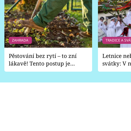
ZAHRADA
TRADICE A SVÁ
Pěstování bez rytí – to zní
Letnice ne
lákavě! Tento postup je
svátky: V n
vhodný jen pro některé
pondělí z
zahrady