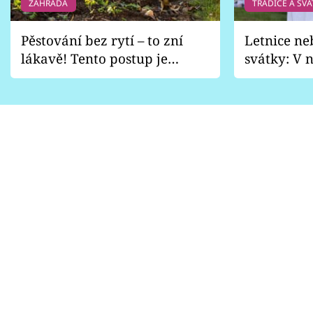
ZAHRADA
TRADICE A SVÁ
Pěstování bez rytí – to zní
Letnice ne
lákavě! Tento postup je
svátky: V n
vhodný jen pro některé
pondělí z
zahrady