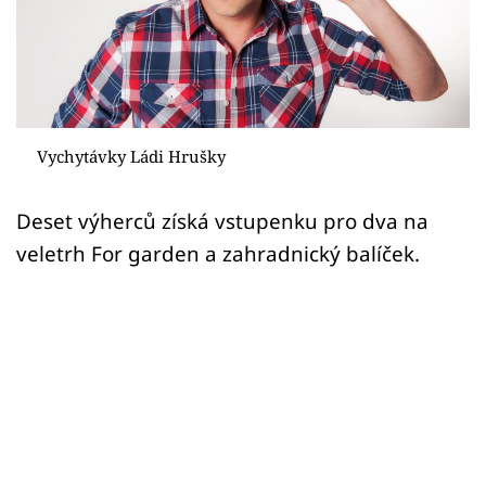
Sledujte prima+
Přihlášení
Sledujte nás
Vychytávky Ládi Hrušky
Deset výherců získá vstupenku pro dva na
veletrh For garden a zahradnický balíček.