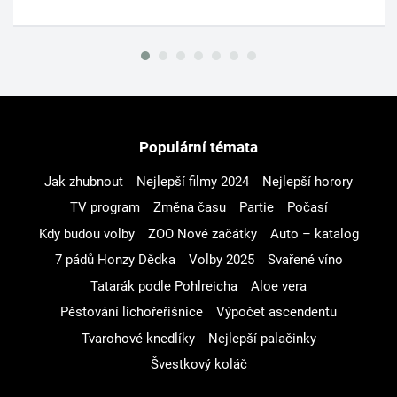
Populární témata
Jak zhubnout
Nejlepší filmy 2024
Nejlepší horory
TV program
Změna času
Partie
Počasí
Kdy budou volby
ZOO Nové začátky
Auto – katalog
7 pádů Honzy Dědka
Volby 2025
Svařené víno
Tatarák podle Pohlreicha
Aloe vera
Pěstování lichořeřišnice
Výpočet ascendentu
Tvarohové knedlíky
Nejlepší palačinky
Švestkový koláč