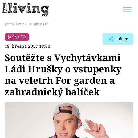
Prima Living
■
Jak na to
Trendy:
JAK UŠETŘIT
POKOJOVÉ KVĚTINY
JAK NA TO
SDÍLET
BYDLENÍ SLAVNÝCH
ZAHRADA
19. března 2017 13:20
Soutěžte s Vychytávkami
Ládi Hrušky o vstupenky
na veletrh For garden a
Témata
zahradnický balíček
Bydlení
Zahrada
Design