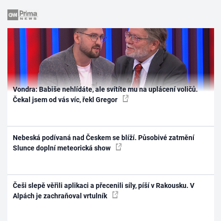
Vondra: Babiše nehlídáte, ale svítíte mu na uplácení voličů.
Čekal jsem od vás víc, řekl Gregor
Nebeská podívaná nad Českem se blíží. Působivé zatmění
Slunce doplní meteorická show
Češi slepě věřili aplikaci a přecenili síly, píší v Rakousku. V
Alpách je zachraňoval vrtulník