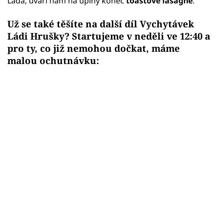
Láďa, uvaří nám na úplný konec
toastové lasagne
.
Už se také těšíte na další díl Vychytávek
Ládi Hrušky? Startujeme v neděli ve 12:40 a
pro ty, co již nemohou dočkat, máme
malou ochutnávku: