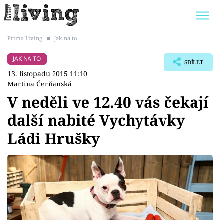
Prima Living
■
Jak na to
Trendy:
JAK UŠETŘIT
POKOJOVÉ KVĚTINY
JAK NA TO
SDÍLET
BYDLENÍ SLAVNÝCH
ZAHRADA
13. listopadu 2015 11:10
Martina Čerňanská
V neděli ve 12.40 vás čekají
další nabité Vychytávky
Témata
Ládi Hrušky
Bydlení
Zahrada
Design