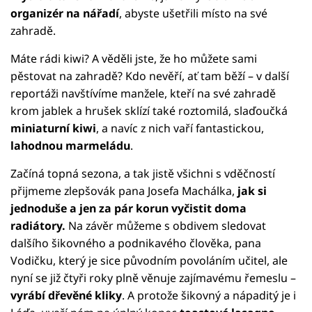
organizér na nářadí
, abyste ušetřili místo na své
zahradě.
Máte rádi kiwi? A věděli jste, že ho můžete sami
pěstovat na zahradě? Kdo nevěří, ať tam běží – v další
reportáži navštívíme manžele, kteří na své zahradě
krom jablek a hrušek sklízí také roztomilá, slaďoučká
miniaturní kiwi
, a navíc z nich vaří fantastickou,
lahodnou marmeládu
.
Začíná topná sezona, a tak jistě všichni s vděčností
přijmeme zlepšovák pana Josefa Machálka,
jak si
jednoduše a jen za pár korun vyčistit doma
radiátory.
Na závěr můžeme s obdivem sledovat
dalšího šikovného a podnikavého člověka, pana
Vodičku, který je sice původním povoláním učitel, ale
nyní se již čtyři roky plně věnuje zajímavému řemeslu –
vyrábí dřevěné kliky
. A protože šikovný a nápaditý je i