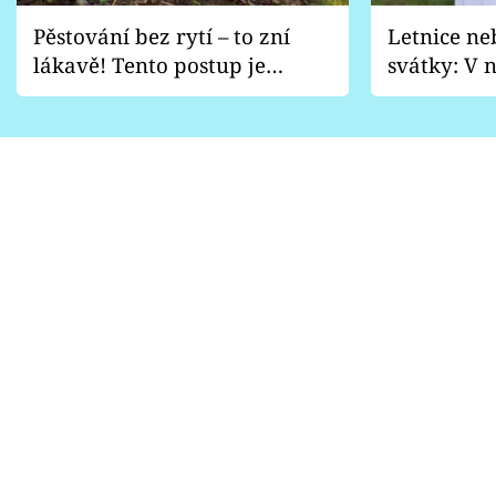
Pěstování bez rytí – to zní
Letnice ne
lákavě! Tento postup je
svátky: V n
vhodný jen pro některé
pondělí z
zahrady