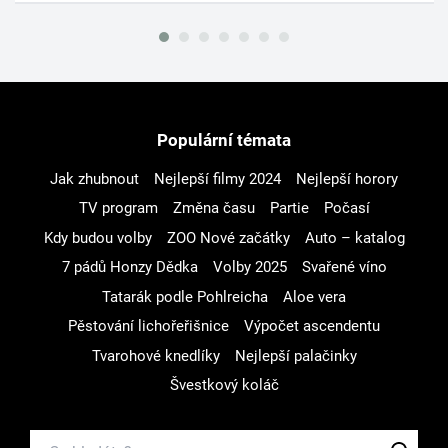
Populární témata
Jak zhubnout
Nejlepší filmy 2024
Nejlepší horory
TV program
Změna času
Partie
Počasí
Kdy budou volby
ZOO Nové začátky
Auto – katalog
7 pádů Honzy Dědka
Volby 2025
Svařené víno
Tatarák podle Pohlreicha
Aloe vera
Pěstování lichořeřišnice
Výpočet ascendentu
Tvarohové knedlíky
Nejlepší palačinky
Švestkový koláč