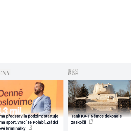
ma představila podzim: startuje
Tank KV-1 Němce dokonale
ma sport, vrací se Polabí, Zrádci
zaskočil
ové kriminálky