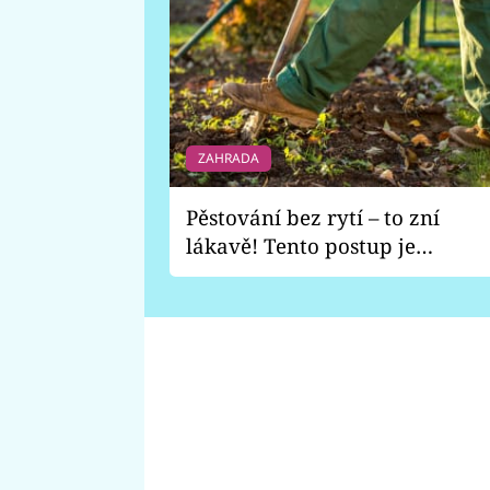
ZAHRADA
Pěstování bez rytí – to zní
lákavě! Tento postup je
vhodný jen pro některé
zahrady