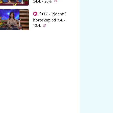
14.4. - 20.4.
ŠTÍR - Týdenní
horoskop od 7.4. -
13.4.