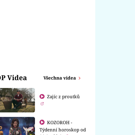
P Videa
Všechna videa
Zajíc z proutků
KOZOROH -
Týdenní horoskop od