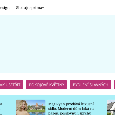
esign
Sledujte prima+
Design
TRENDY
JAK NA TO
PROMĚNY
NAŠE TIPY
JAK UŠETŘIT
POKOJOVÉ KVĚTINY
BYDLENÍ SLAVNÝCH
la
Meg Ryan prodává luxusní
.
sídlo. Moderní dům láká na
o
bazén, posilovnu i sprchu