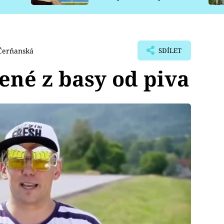
pro psy
Čerňanská
SDÍLET
ené z basy od piva