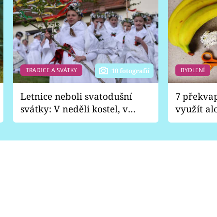
TRADICE A SVÁTKY
BYDLENÍ
10 fotografií
Letnice neboli svatodušní
7 překva
svátky: V neděli kostel, v
využít al
pondělí zábava
Nabrousí
nádobí