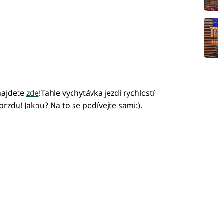
najdete
zde
!Tahle vychytávka jezdí rychlostí
zdu! Jakou? Na to se podívejte sami:).