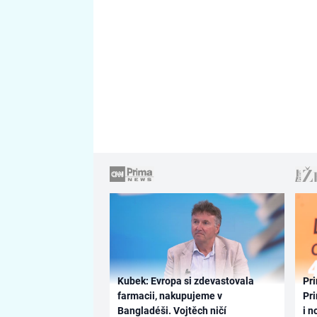
Kubek: Evropa si zdevastovala
Pri
farmacii, nakupujeme v
Pri
Bangladéši. Vojtěch ničí
i n