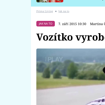
požáru
Prima Living
■
Jak na to
7. září 2015 10:30
Martina 
JAK NA TO
Vozítko vyrob