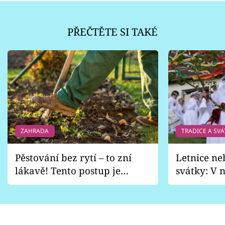
PŘEČTĚTE SI TAKÉ
ZAHRADA
TRADICE A SVÁ
Pěstování bez rytí – to zní
Letnice ne
lákavě! Tento postup je
svátky: V n
vhodný jen pro některé
pondělí z
zahrady