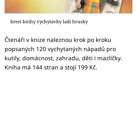
Sledujte prima+
Přihlášení
krest knihy vychytavky ladi hrusky
Čtenáři v knize naleznou krok po kroku
Sledujte nás
popsaných 120 vychytaných nápadů pro
kutily, domácnost, zahradu, děti i mazlíčky.
Kniha má 144 stran a stojí 199 Kč.