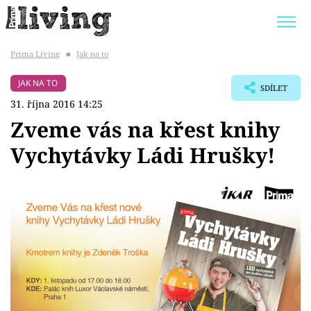
Prima Living
■
Jak na to
Trendy:
JAK UŠETŘIT
POKOJOVÉ KVĚTINY
JAK NA TO
SDÍLET
BYDLENÍ SLAVNÝCH
ZAHRADA
31. října 2016 14:25
Zveme vás na křest knihy
Vychytávky Ládi Hrušky!
Témata
Bydlení
Zahrada
Design