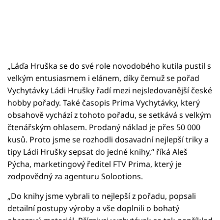
„Láďa Hruška se do své role novodobého kutila pustil s
velkým entusiasmem i elánem, díky čemuž se pořad
Vychytávky Ládi Hrušky řadí mezi nejsledovanější české
hobby pořady. Také časopis Prima Vychytávky, který
obsahově vychází z tohoto pořadu, se setkává s velkým
čtenářským ohlasem. Prodaný náklad je přes 50 000
kusů. Proto jsme se rozhodli dosavadní nejlepší triky a
tipy Ládi Hrušky sepsat do jedné knihy,“ říká Aleš
Pýcha, marketingový ředitel FTV Prima, který je
zodpovědný za agenturu Solootions.
„Do knihy jsme vybrali to nejlepší z pořadu, popsali
detailní postupy výroby a vše doplnili o bohatý