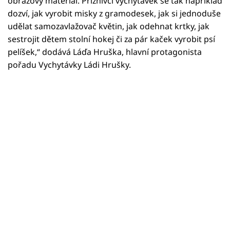
obrazový materiál. Příznivci vychytávek se tak například
dozví, jak vyrobit misky z gramodesek, jak si jednoduše
udělat samozavlažovač květin, jak odehnat krtky, jak
sestrojit dětem stolní hokej či za pár kaček vyrobit psí
pelíšek,“ dodává Láďa Hruška, hlavní protagonista
pořadu Vychytávky Ládi Hrušky.