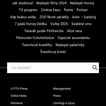
Jak zhubnout
Nejlepší filmy 2024
Nejlepší horory
TV program
Změna času
Partie
Počasí
Kdy budou volby
ZOO Nové začátky
Auto – katalog
7 pádů Honzy Dědka
Volby 2025
Svařené víno
Tatarák podle Pohlreicha
Aloe vera
Pěstování lichořeřišnice
Výpočet ascendentu
Tvarohové knedlíky
Nejlepší palačinky
Švestkový koláč
O FTV Prima
Management
Volná místa
Press
Reklama
Castingy a výzvy