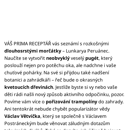
VÁŠ PRIMA RECEPTÁŘ vás seznámí s rozkošnými
dlouhosrstými morčátky
– Lunkarya Peruánec.
Naučíte se vytvořit
neobvyklý
veselý
pugét
, který
poslouží nejen pro potěchu oka, ale nadchne i vaše
chuťové pohárky. Na své si přijdou také nadšení
botanici a zahrádkáři – řeč bude o okrasných
kvetoucích dřevinách
. Jestliže byste si vy nebo vaše
děti rádi našli nový způsob aktivního odpočinku, pozor.
Povíme vám více o
pořizování
trampolíny
do zahrady.
Ani tentokrát nebude chybět popularizátor vědy
Václav Větvička
, který se společně s Václavem
Postráneckým bude věnovat záludným dotazům