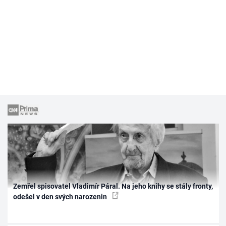
Zemřel spisovatel Vladimír Páral. Na jeho knihy se stály fronty,
odešel v den svých narozenin