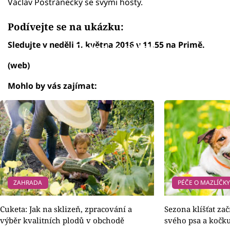
Václav Postránecký se svými hosty.
Podívejte se na ukázku:
Sledujte v neděli 1. května 2016 v 11.55 na Primě.
Failed to fetch
(web)
Mohlo by vás zajímat:
ZAHRADA
PÉČE O MAZLÍČK
Cuketa: Jak na sklizeň, zpracování a
Sezona klíšťat zač
výběr kvalitních plodů v obchodě
svého psa a kočk