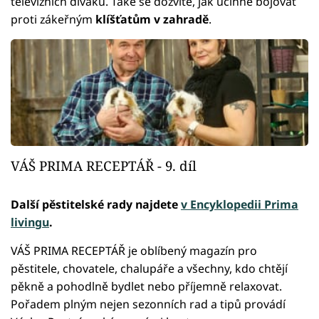
televizních diváků. Také se dozvíte, jak účinně bojovat
proti zákeřným
klíšťatům v zahradě
.
VÁŠ PRIMA RECEPTÁŘ - 9. díl
Další pěstitelské rady najdete
v Encyklopedii Prima
livingu
.
VÁŠ PRIMA RECEPTÁŘ je oblíbený magazín pro
pěstitele, chovatele, chalupáře a všechny, kdo chtějí
pěkně a pohodlně bydlet nebo příjemně relaxovat.
Pořadem plným nejen sezonních rad a tipů provádí