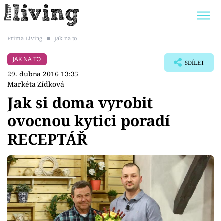
Prima Living
■
Jak na to
Trendy:
JAK UŠETŘIT
POKOJOVÉ KVĚTINY
JAK NA TO
SDÍLET
BYDLENÍ SLAVNÝCH
ZAHRADA
29. dubna 2016 13:35
Markéta Zídková
Jak si doma vyrobit
ovocnou kytici poradí
Témata
RECEPTÁŘ
Bydlení
Zahrada
Design