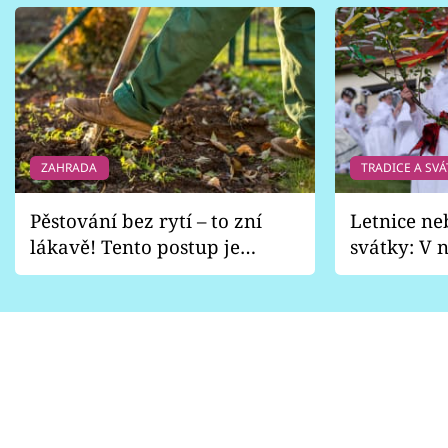
ZAHRADA
TRADICE A SVÁ
Pěstování bez rytí – to zní
Letnice ne
lákavě! Tento postup je
svátky: V n
vhodný jen pro některé
pondělí z
zahrady