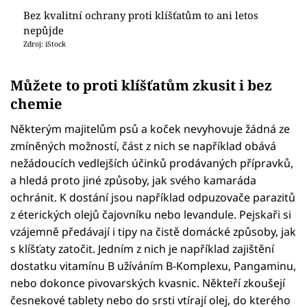
Bez kvalitní ochrany proti klíšťatům to ani letos
nepůjde
Zdroj: iStock
Můžete to proti klíšťatům zkusit i bez
chemie
Některým majitelům psů a koček nevyhovuje žádná ze
zmíněných možností, část z nich se například obává
nežádoucích vedlejších účinků prodávaných přípravků,
a hledá proto jiné způsoby, jak svého kamaráda
ochránit. K dostání jsou například odpuzovače parazitů
z éterických olejů čajovníku nebo levandule. Pejskaři si
vzájemně předávají i tipy na čistě domácké způsoby, jak
s klíšťaty zatočit. Jedním z nich je například zajištění
dostatku vitamínu B užíváním B-Komplexu, Pangaminu,
nebo dokonce pivovarských kvasnic. Někteří zkoušejí
česnekové tablety nebo do srsti vtírají olej, do kterého