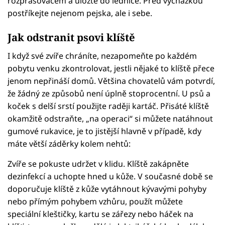
rozprašovačem a uložte do lednice. Před vycházkou
postříkejte nejenom pejska, ale i sebe.
Jak odstranit psovi klíště
I když své zvíře chráníte, nezapomeňte po každém
pobytu venku zkontrolovat, jestli nějaké to klíště přece
jenom nepřináší domů. Většina chovatelů vám potvrdí,
že žádný ze způsobů není úplně stoprocentní. U psů a
koček s delší srstí použijte raději kartáč. Přisáté klíště
okamžitě odstraňte, „na operaci“ si můžete natáhnout
gumové rukavice, je to jistější hlavně v případě, kdy
máte větší záděrky kolem nehtů:
Zvíře se pokuste udržet v klidu. Klíště zakápněte
dezinfekcí a uchopte hned u kůže. V současné době se
doporučuje klíště z kůže vytáhnout kývavými pohyby
nebo přímým pohybem vzhůru, použít můžete
speciální kleštičky, kartu se zářezy nebo háček na