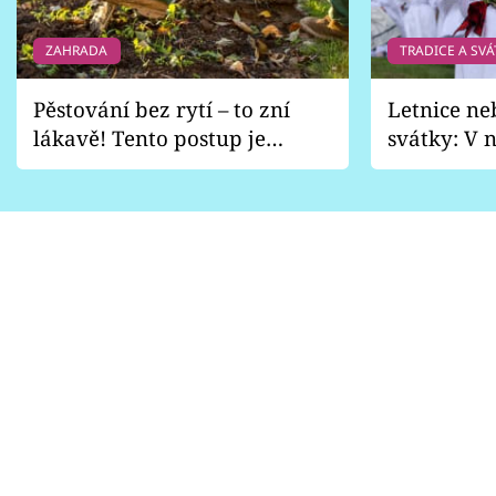
ZAHRADA
TRADICE A SVÁ
Pěstování bez rytí – to zní
Letnice ne
lákavě! Tento postup je
svátky: V n
vhodný jen pro některé
pondělí z
zahrady