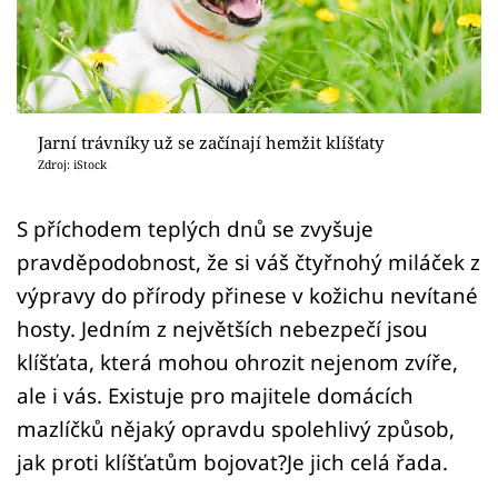
Sledujte prima+
Přihlášení
Jarní trávníky už se začínají hemžit klíšťaty
Sledujte nás
Zdroj: iStock
S příchodem teplých dnů se zvyšuje
pravděpodobnost, že si váš čtyřnohý miláček z
výpravy do přírody přinese v kožichu nevítané
hosty. Jedním z největších nebezpečí jsou
klíšťata, která mohou ohrozit nejenom zvíře,
ale i vás. Existuje pro majitele domácích
mazlíčků nějaký opravdu spolehlivý způsob,
jak proti klíšťatům bojovat?Je jich celá řada.