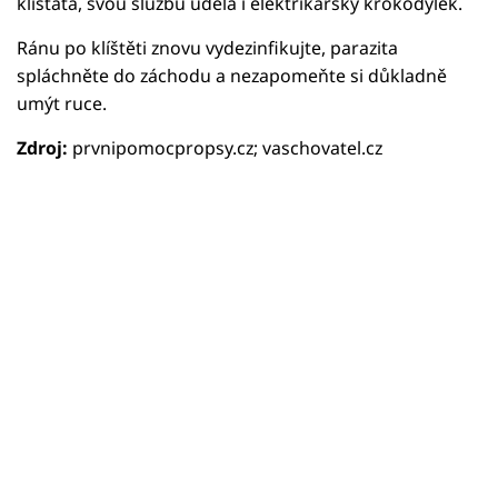
klíšťata, svou službu udělá i elektrikářský krokodýlek.
Ránu po klíštěti znovu vydezinfikujte, parazita
spláchněte do záchodu a nezapomeňte si důkladně
umýt ruce.
Zdroj:
prvnipomocpropsy.cz; vaschovatel.cz