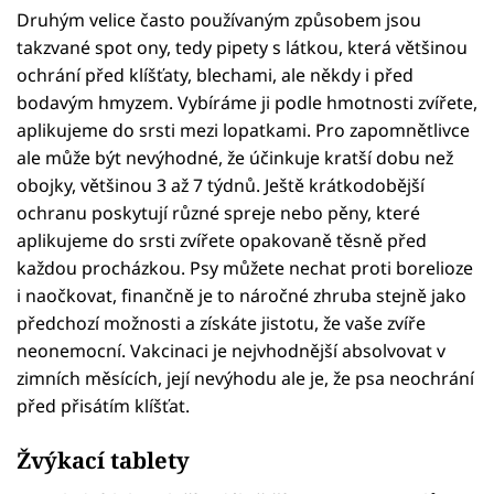
Druhým velice často používaným způsobem jsou
takzvané spot ony, tedy pipety s látkou, která většinou
ochrání před klíšťaty, blechami, ale někdy i před
bodavým hmyzem. Vybíráme ji podle hmotnosti zvířete,
aplikujeme do srsti mezi lopatkami. Pro zapomnětlivce
ale může být nevýhodné, že účinkuje kratší dobu než
obojky, většinou 3 až 7 týdnů. Ještě krátkodobější
ochranu poskytují různé spreje nebo pěny, které
aplikujeme do srsti zvířete opakovaně těsně před
každou procházkou. Psy můžete nechat proti borelioze
i naočkovat, finančně je to náročné zhruba stejně jako
předchozí možnosti a získáte jistotu, že vaše zvíře
neonemocní. Vakcinaci je nejvhodnější absolvovat v
zimních měsících, její nevýhodu ale je, že psa neochrání
před přisátím klíšťat.
Žvýkací tablety