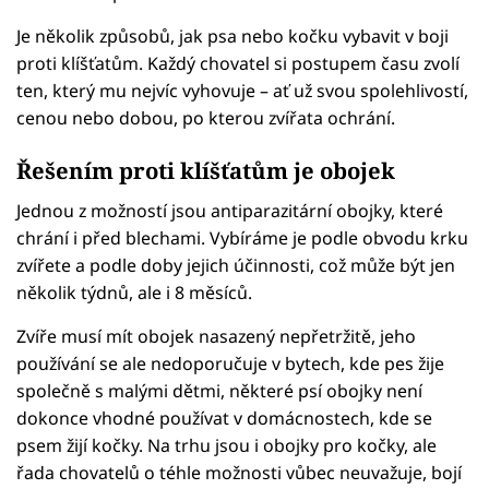
Je několik způsobů, jak psa nebo kočku vybavit v boji
proti klíšťatům. Každý chovatel si postupem času zvolí
ten, který mu nejvíc vyhovuje – ať už svou spolehlivostí,
cenou nebo dobou, po kterou zvířata ochrání.
Řešením proti klíšťatům je obojek
Jednou z možností jsou antiparazitární obojky, které
chrání i před blechami. Vybíráme je podle obvodu krku
zvířete a podle doby jejich účinnosti, což může být jen
několik týdnů, ale i 8 měsíců.
Zvíře musí mít obojek nasazený nepřetržitě, jeho
používání se ale nedoporučuje v bytech, kde pes žije
společně s malými dětmi, některé psí obojky není
dokonce vhodné používat v domácnostech, kde se
psem žijí kočky. Na trhu jsou i obojky pro kočky, ale
řada chovatelů o téhle možnosti vůbec neuvažuje, bojí