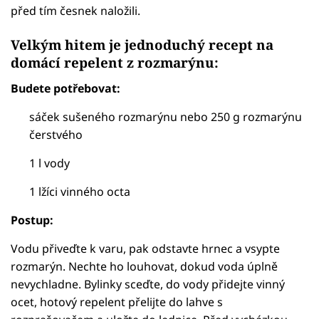
před tím česnek naložili.
Velkým hitem je jednoduchý recept na
domácí repelent z rozmarýnu:
Budete potřebovat:
sáček sušeného rozmarýnu nebo 250 g rozmarýnu
čerstvého
1 l vody
1 lžíci vinného octa
Postup:
Vodu přiveďte k varu, pak odstavte hrnec a vsypte
rozmarýn. Nechte ho louhovat, dokud voda úplně
nevychladne. Bylinky sceďte, do vody přidejte vinný
ocet, hotový repelent přelijte do lahve s