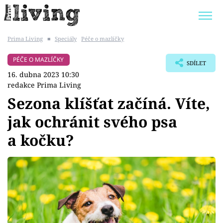
Prima Living
■
Speciály
Péče o mazlíčky
Trendy:
JAK UŠETŘIT
POKOJOVÉ KVĚTINY
PÉČE O MAZLÍČKY
SDÍLET
BYDLENÍ SLAVNÝCH
ZAHRADA
16. dubna 2023 10:30
redakce Prima Living
Sezona klíšťat začíná. Víte,
jak ochránit svého psa
Témata
a kočku?
Bydlení
Zahrada
Design