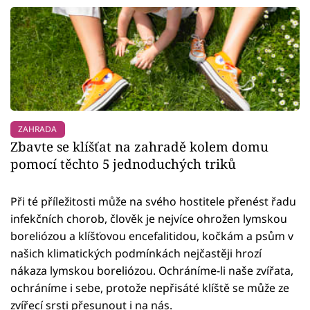
ZAHRADA
Zbavte se klíšťat na zahradě kolem domu
pomocí těchto 5 jednoduchých triků
Při té příležitosti může na svého hostitele přenést řadu
infekčních chorob, člověk je nejvíce ohrožen lymskou
boreliózou a klíšťovou encefalitidou, kočkám a psům v
našich klimatických podmínkách nejčastěji hrozí
nákaza lymskou boreliózou. Ochráníme-li naše zvířata,
ochráníme i sebe, protože nepřisáté klíště se může ze
zvířecí srsti přesunout i na nás.