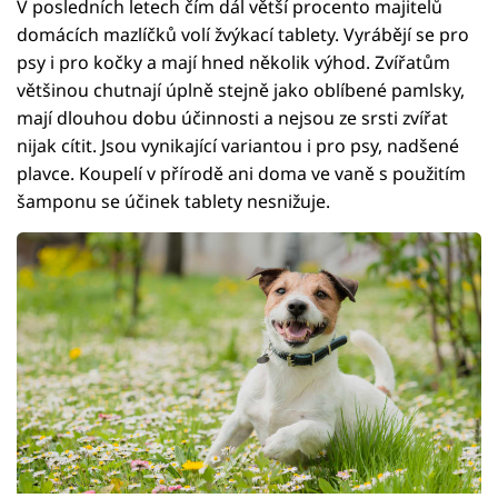
V posledních letech čím dál větší procento majitelů
domácích mazlíčků volí žvýkací tablety. Vyrábějí se pro
psy i pro kočky a mají hned několik výhod. Zvířatům
většinou chutnají úplně stejně jako oblíbené pamlsky,
mají dlouhou dobu účinnosti a nejsou ze srsti zvířat
nijak cítit. Jsou vynikající variantou i pro psy, nadšené
plavce. Koupelí v přírodě ani doma ve vaně s použitím
šamponu se účinek tablety nesnižuje.