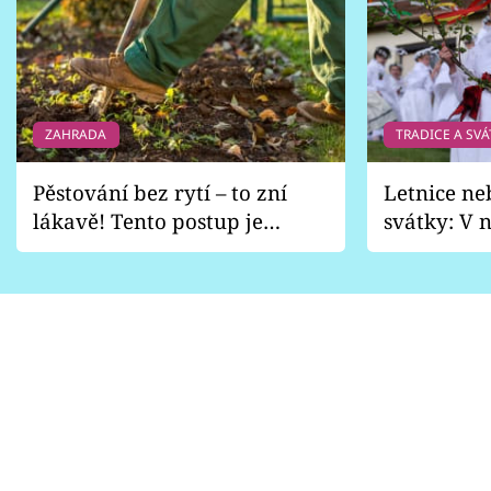
ZAHRADA
TRADICE A SVÁ
Pěstování bez rytí – to zní
Letnice ne
lákavě! Tento postup je
svátky: V n
vhodný jen pro některé
pondělí z
zahrady