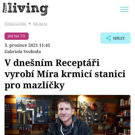
Prima Living
■
Jak na to
Trendy:
JAK UŠETŘIT
POKOJOVÉ KVĚTINY
JAK NA TO
SDÍLET
BYDLENÍ SLAVNÝCH
ZAHRADA
3. prosince 2021 11:45
Gabriela Svoboda
V dnešním Receptáři
vyrobí Míra krmicí stanici
Témata
pro mazlíčky
Bydlení
Zahrada
Design