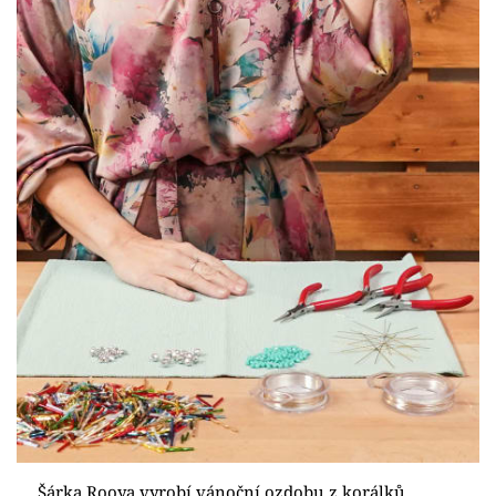
Šárka Rooya vyrobí vánoční ozdobu z korálků