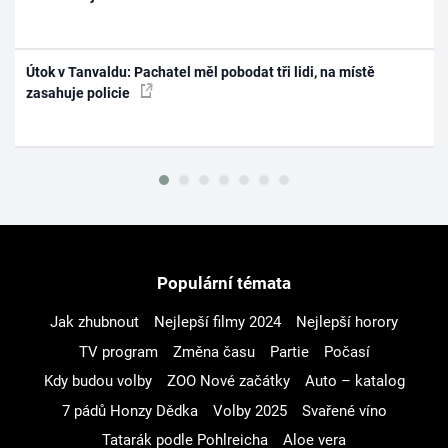
Útok v Tanvaldu: Pachatel měl pobodat tři lidi, na místě
zasahuje policie
Populární témata
Jak zhubnout
Nejlepší filmy 2024
Nejlepší horory
TV program
Změna času
Partie
Počasí
Kdy budou volby
ZOO Nové začátky
Auto – katalog
7 pádů Honzy Dědka
Volby 2025
Svařené víno
Tatarák podle Pohlreicha
Aloe vera