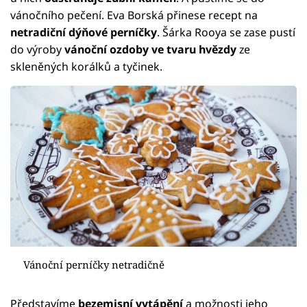
vánočního pečení. Eva Borská přinese recept na
netradiční dýňové perníčky
. Šárka Rooya se zase pustí
do výroby
vánoční ozdoby ve tvaru hvězdy
ze
skleněných korálků a tyčinek.
Vánoční perníčky netradičně
Představíme
bezemisní vytápění
a možnosti jeho