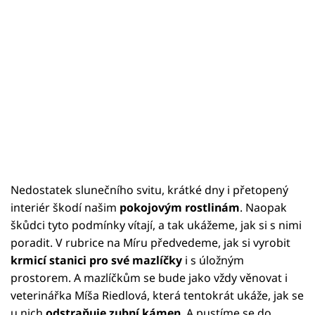
Nedostatek slunečního svitu, krátké dny i přetopený
interiér škodí našim
pokojovým rostlinám
. Naopak
škůdci tyto podmínky vítají, a tak ukážeme, jak si s nimi
poradit. V rubrice na Míru předvedeme, jak si vyrobit
krmicí stanici pro své mazlíčky
i s úložným
prostorem. A mazlíčkům se bude jako vždy věnovat i
veterinářka Míša Riedlová, která tentokrát ukáže, jak se
u nich
odstraňuje zubní kámen
. A pustíme se do