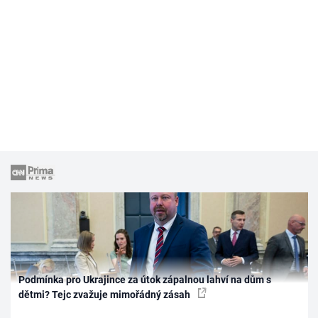
Podmínka pro Ukrajince za útok zápalnou lahví na dům s
dětmi? Tejc zvažuje mimořádný zásah