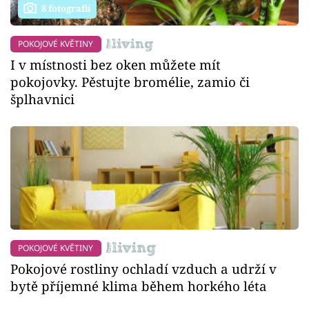
8 fotografií
POKOJOVÉ KVĚTINY
I v místnosti bez oken můžete mít
pokojovky. Pěstujte bromélie, zamio či
šplhavnici
POKOJOVÉ KVĚTINY
Pokojové rostliny ochladí vzduch a udrží v
bytě příjemné klima během horkého léta