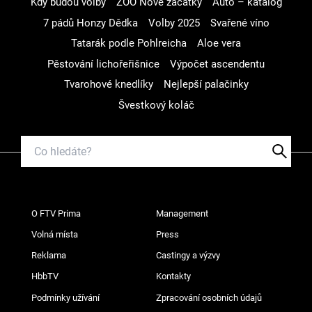
Kdy budou volby
ZOO Nové začátky
Auto – katalog
7 pádů Honzy Dědka
Volby 2025
Svařené víno
Tatarák podle Pohlreicha
Aloe vera
Pěstování lichořeřišnice
Výpočet ascendentu
Tvarohové knedlíky
Nejlepší palačinky
Švestkový koláč
O FTV Prima
Management
Volná místa
Press
Reklama
Castingy a výzvy
HbbTV
Kontakty
Podmínky užívání
Zpracování osobních údajů