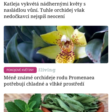
Katleja vykvétá nádhernými květy s
nasládlou vůní. Tuhle orchidej však
nedočkavci nejspíš neocení
POKOJOVÉ KVĚTINY
Méně známé orchideje rodu Promenaea
potřebují chladné a vlhké prostředí