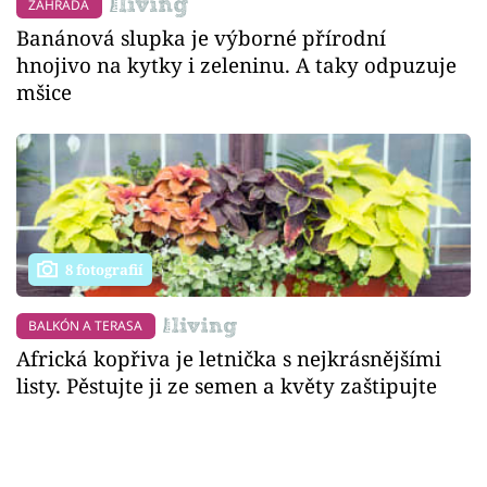
ZAHRADA
Banánová slupka je výborné přírodní
hnojivo na kytky i zeleninu. A taky odpuzuje
mšice
8 fotografií
BALKÓN A TERASA
Africká kopřiva je letnička s nejkrásnějšími
listy. Pěstujte ji ze semen a květy zaštipujte