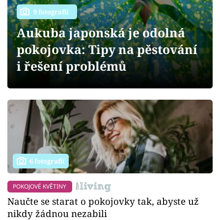
Sledujte prima+
9 fotografií
Aukuba japonská je odolná
Přihlášení
pokojovka: Tipy na pěstování
i řešení problémů
Sledujte nás
6 fotografií
POKOJOVÉ KVĚTINY
Naučte se starat o pokojovky tak, abyste už
nikdy žádnou nezabili