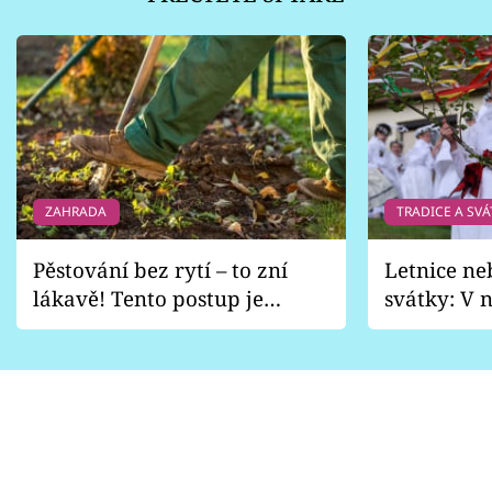
ZAHRADA
TRADICE A SVÁ
Pěstování bez rytí – to zní
Letnice ne
lákavě! Tento postup je
svátky: V n
vhodný jen pro některé
pondělí z
zahrady