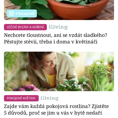
6 fotografií
LÉČIVÉ BYLINY A KOŘENÍ
Nechcete tloustnout, ani se vzdát sladkého?
Pěstujte stévii, třeba i doma v květináči
POKOJOVÉ KVĚTINY
Zajde vám každá pokojová rostlina? Zjistěte
5 důvodů, proč se jim u vás v bytě nedaří