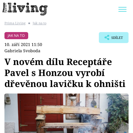
Prima Living
■
Jak na to
Trendy:
JAK UŠETŘIT
POKOJOVÉ KVĚTINY
JAK NA TO
SDÍLET
BYDLENÍ SLAVNÝCH
ZAHRADA
10. září 2021 11:50
Gabriela Svoboda
V novém dílu Receptáře
Pavel s Honzou vyrobí
Témata
dřevěnou lavičku k ohništi
Bydlení
Zahrada
Design