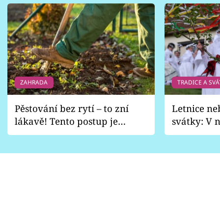
ZAHRADA
TRADICE A SVÁ
Pěstování bez rytí – to zní
Letnice ne
lákavě! Tento postup je
svátky: V n
vhodný jen pro některé
pondělí z
zahrady