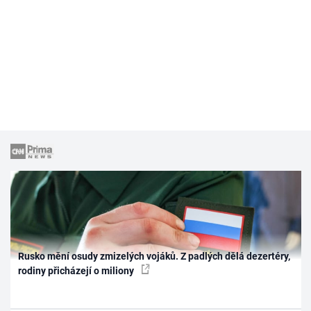
Rusko mění osudy zmizelých vojáků. Z padlých dělá dezertéry,
rodiny přicházejí o miliony