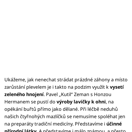
Ukážeme, jak nenechat strádat prázdné záhony a místo
zarůstání plevelem je i takto na podzim využít k
vysetí
zeleného hnojení
. Pavel „Kutil“ Zeman s Honzou
Hermanem se pustí do
výroby lavičky k ohni
, na
opékání buřtů přímo jako dělané. Při léčbě neduhů
našich čtyřnohých mazlíčků se nemusíme spoléhat jen
na preparáty tradiční medicíny. Představíme i
účinné
přírodní látky
. A představíme i málo známou, a přesto