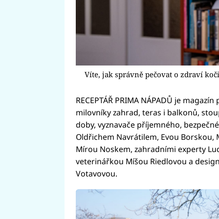
Víte, jak správně pečovat o zdraví koč
RECEPTÁŘ PRIMA NÁPADŮ je magazín pl
milovníky zahrad, teras i balkonů, sto
doby, vyznavače příjemného, bezpečn
Oldřichem Navrátilem, Evou Borskou, 
Mírou Noskem, zahradními experty Lu
veterinářkou Míšou Riedlovou a desig
Votavovou.