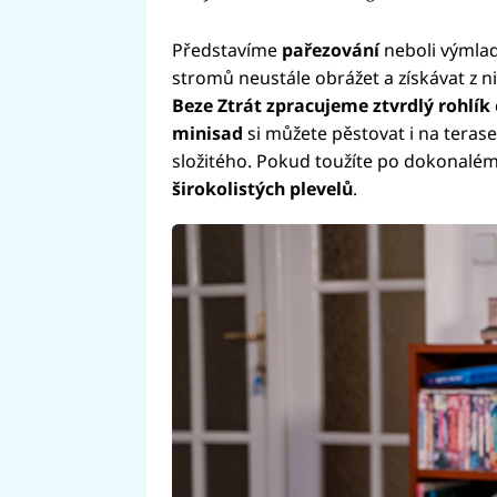
Představíme
pařezování
neboli výmlad
stromů neustále obrážet a získávat z 
Beze Ztrát zpracujeme ztvrdlý rohlík
minisad
si můžete pěstovat i na teras
složitého. Pokud toužíte po dokonalém
širokolistých plevelů
.