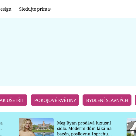
esign
Sledujte prima+
Design
TRENDY
JAK NA TO
PROMĚNY
NAŠE TIPY
JAK UŠETŘIT
POKOJOVÉ KVĚTINY
BYDLENÍ SLAVNÝCH
la
Meg Ryan prodává luxusní
.
sídlo. Moderní dům láká na
o
bazén, posilovnu i sprchu