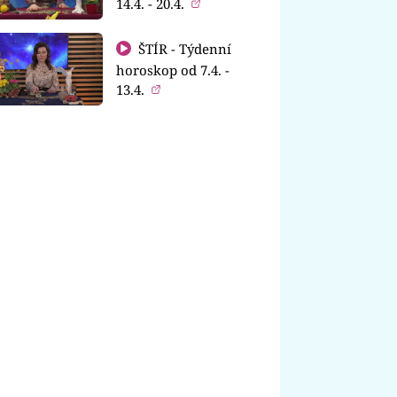
14.4. - 20.4.
ŠTÍR - Týdenní
horoskop od 7.4. -
13.4.