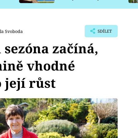
pro psy
la Svoboda
SDÍLET
 sezóna začíná,
enině vhodné
její růst