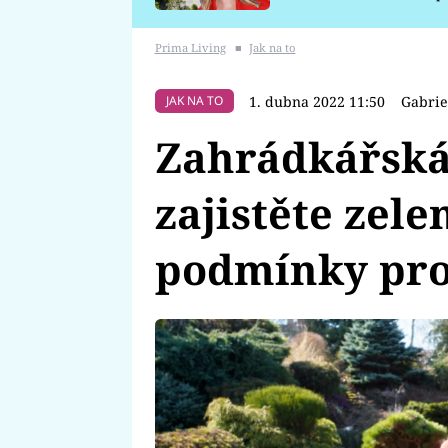
požáru
Prima Living
■
Jak na to
1. dubna 2022 11:50
Gabrie
JAK NA TO
Zahrádkářská
zajistěte zel
podmínky pro 