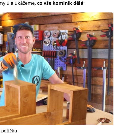
omylu a ukážeme,
co vše kominík dělá
.
 poličku