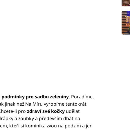
í
podmínky pro sadbu zeleniny
. Poradíme,
u. Jak jinak než Na Míru vyrobíme tentokrát
Chcete-li pro
zdraví své kočky
udělat
 drápky a zoubky a především dbát na
dem, kteří si kominíka zvou na podzim a jen