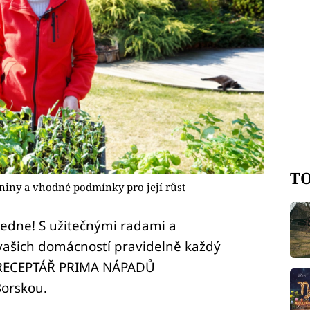
TO
eniny a vhodné podmínky pro její růst
ledne! S užitečnými radami a
vašich domácností pravidelně každý
 RECEPTÁŘ PRIMA NÁPADŮ
Borskou.