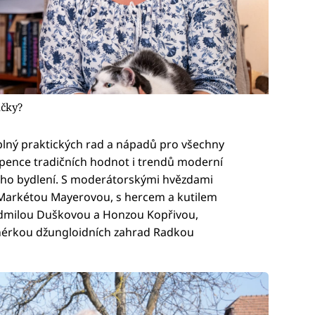
ičky?
ný praktických rad a nápadů pro všechny
upence tradičních hodnot i trendů moderní
ého bydlení. S moderátorskými hvězdami
Markétou Mayerovou, s hercem a kutilem
dmilou Duškovou a Honzou Kopřivou,
nérkou džungloidních zahrad Radkou