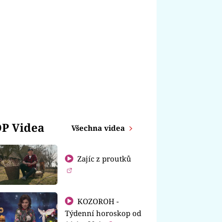
P Videa
Všechna videa
Zajíc z proutků
KOZOROH -
Týdenní horoskop od