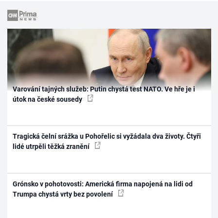
Varování tajných služeb: Putin chystá test NATO. Ve hře je i
útok na české sousedy
Tragická čelní srážka u Pohořelic si vyžádala dva životy. Čtyři
lidé utrpěli těžká zranění
Grónsko v pohotovosti: Americká firma napojená na lidi od
Trumpa chystá vrty bez povolení