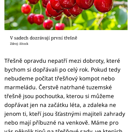
Sledujte prima+
Přihlášení
V sadech dozrávají první třešně
Sledujte nás
Zdroj: iStock
Třešně opravdu nepatří mezi dobroty, které
bychom si dopřávali po celý rok. Pokud tedy
nebudeme počítat třešňový kompot nebo
marmeládu. Čerstvě natrhané tuzemské
třešně jsou pochoutka, kterou si můžeme
dopřávat jen na začátku léta, a zdaleka ne
jenom ti, kteří jsou šťastnými majiteli zahrady
nebo mají příbuzné na venkově. Máme pro
vás několik tipů na třešňové sady, ve kterých