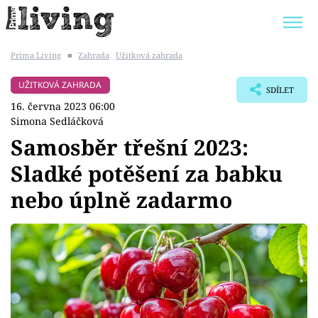
Prima Living
■
Zahrada
Užitková zahrada
Trendy:
JAK UŠETŘIT
POKOJOVÉ KVĚTINY
UŽITKOVÁ ZAHRADA
SDÍLET
BYDLENÍ SLAVNÝCH
ZAHRADA
16. června 2023 06:00
Simona Sedláčková
Samosběr třešní 2023:
Sladké potěšení za babku
Témata
nebo úplně zadarmo
Bydlení
Zahrada
Design