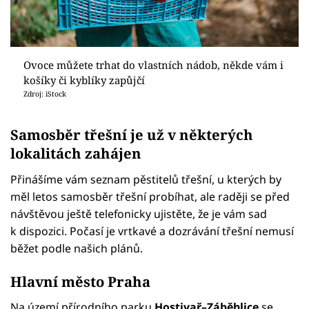
Ovoce můžete trhat do vlastních nádob, někde vám i
košíky či kyblíky zapůjčí
Zdroj: iStock
Samosběr třešní je už v některých
lokalitách zahájen
Přinášíme vám seznam pěstitelů třešní, u kterých by
měl letos samosběr třešní probíhat, ale raději se před
návštěvou ještě telefonicky ujistěte, že je vám sad
k dispozici. Počasí je vrtkavé a dozrávání třešní nemusí
běžet podle našich plánů.
Hlavní město Praha
Na území přírodního parku
Hostivař–Záběhlice
se