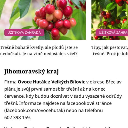
UŽITKOVÁ ZAHRADA
UŽITKOVÁ ZAHR
Třešně bohatě kvetly, ale plodů jste se
Tipy, jak pěstovat
nedočkali. Je na vině nedostatek včel?
třešně. Proč je to
Jihomoravský kraj
Firma
Ovoce Huták z Velkých Bílovic
v okrese Břeclav
plánuje svůj první samosběr třešní až na konec
července, kdy budou dozrávat v sadu vysazené odrůdy
třešní. Informace najdete na facebookové stránce
(facebook.com/ovocehutak) nebo na telefonu
602 398 159.