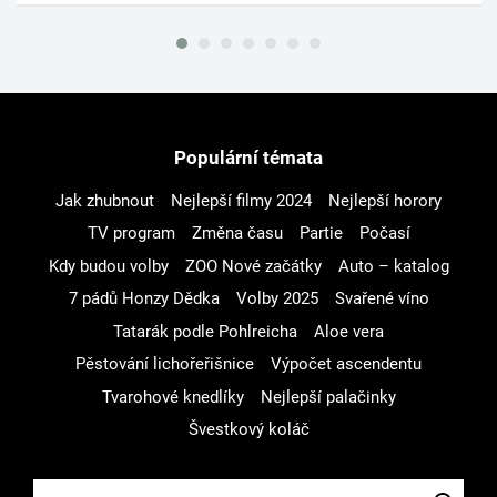
Populární témata
Jak zhubnout
Nejlepší filmy 2024
Nejlepší horory
TV program
Změna času
Partie
Počasí
Kdy budou volby
ZOO Nové začátky
Auto – katalog
7 pádů Honzy Dědka
Volby 2025
Svařené víno
Tatarák podle Pohlreicha
Aloe vera
Pěstování lichořeřišnice
Výpočet ascendentu
Tvarohové knedlíky
Nejlepší palačinky
Švestkový koláč