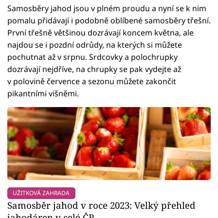
Samosběry jahod jsou v plném proudu a nyní se k nim
pomalu přidávají i podobně oblíbené samosběry třešní.
První třešně většinou dozrávají koncem května, ale
najdou se i pozdní odrůdy, na kterých si můžete
pochutnat až v srpnu. Srdcovky a polochrupky
dozrávají nejdříve, na chrupky se pak vydejte až
v polovině července a sezonu můžete zakončit
pikantními višněmi.
UŽITKOVÁ ZAHRADA
Samosběr jahod v roce 2023: Velký přehled
jahodáren v celé ČR