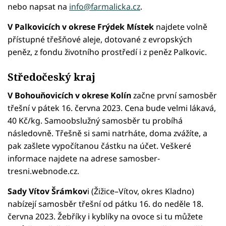
nebo napsat na
info@farmalicka.cz
.
V Palkovicích v okrese Frýdek Místek
najdete volně
přístupné třešňové aleje, dotované z evropských
peněz, z fondu životního prostředí i z peněz Palkovic.
Středočeský kraj
V Bohouňovicích v okrese Kolín
začne první samosběr
třešní v pátek 16. června 2023. Cena bude velmi lákavá,
40 Kč/kg. Samoobslužný samosběr tu probíhá
následovně. Třešně si sami natrháte, doma zvážíte, a
pak zašlete vypočítanou částku na účet. Veškeré
informace najdete na adrese samosber-
tresni.webnode.cz.
Sady Vítov Šrámkov
i (Žižice–Vítov, okres Kladno)
nabízejí samosběr třešní od pátku 16. do neděle 18.
června 2023. Žebříky i kyblíky na ovoce si tu můžete