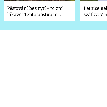
Pěstování bez rytí – to zní
Letnice ne
lákavě! Tento postup je
svátky: V n
vhodný jen pro některé
pondělí z
zahrady