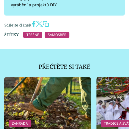
vyrábění a projektů DIY.
Sdílejte článek
ŠTÍTKY
TŘEŠNĚ
SAMOSBĚR
PŘEČTĚTE SI TAKÉ
ZAHRADA
TRADICE A SVÁ