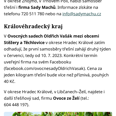
V okrese Znojmo, v Trnovém Poli, nabízí samosběr
třešní i
firma Sady Machů
. Informace získáte na
telefonu 720 511 780 nebo na
info@sadymachu.cz
Královéhradecký kraj
V
Ovocných sadech Oldřich Vašák mezi obcemi
Stěžery a Těchlovice
v okrese Hradec Králové zatím
odhadují, že první samosběry třešní zahájí druhý týden
v červenci, tedy od 10. 7. 2023. Konkrétní termín
uveřejní firma na svém Facebooku
(facebook.com/ovocnesadyOldrichVasak). Cena za
jeden kilogram třešní bude více než příznivá, pouhých
40 Kč.
V okrese Hradec Králové, v Libčanech–Želí, najdete i
další třešňový sad, firmu
Ovoce ze Želí
(tel.:
604 448 197).