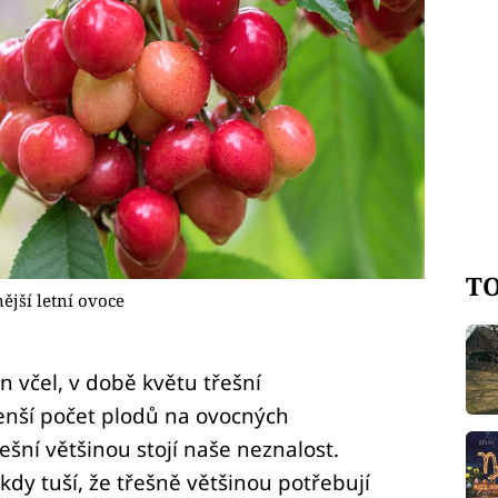
TO
ější letní ovoce
 včel, v době květu třešní
nší počet plodů na ovocných
ešní většinou stojí naše neznalost.
okdy tuší, že třešně většinou potřebují