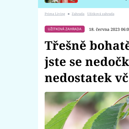
požáru
Prima Living
■
Zahrada
Užitková zahrada
18. června 2023 06:
UŽITKOVÁ ZAHRADA
Třešně bohatě
jste se nedočk
nedostatek vč