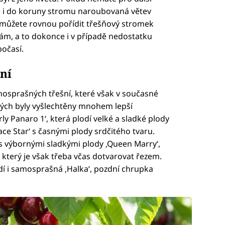
 i do koruny stromu naroubovaná větev
k můžete rovnou pořídit třešňový stromek
sám, a to dokonce i v případě nedostatku
počasí.
ní
samosprašných třešní, které však v současné
rých byly vyšlechtěny mnohem lepší
ly Panaro 1‘, která plodí velké a sladké plody
e Star‘ s časnými plody srdčitého tvaru.
 s výbornými sladkými plody ‚Queen Marry‘,
 který je však třeba včas dotvarovat řezem.
dí i samosprašná ‚Halka‘, pozdní chrupka