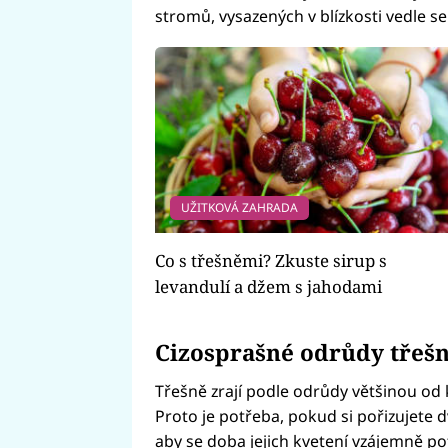
stromů, vysazených v blízkosti vedle s
UŽITKOVÁ ZAHRADA
Co s třešněmi? Zkuste sirup s
levandulí a džem s jahodami
Cizosprašné odrůdy třešn
Třešně zrají podle odrůdy většinou od
Proto je potřeba, pokud si pořizujete d
aby se doba jejich kvetení vzájemně po