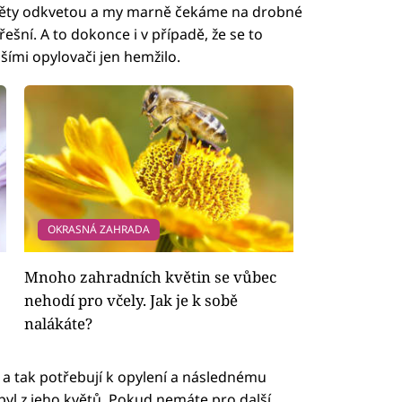
květy odkvetou a my marně čekáme na drobné
šní. A to dokonce i v případě, že se to
šími opylovači jen hemžilo.
OKRASNÁ ZAHRADA
Mnoho zahradních květin se vůbec
nehodí pro včely. Jak je k sobě
nalákáte?
, a tak potřebují k opylení a následnému
pyl z jeho květů. Pokud nemáte pro další