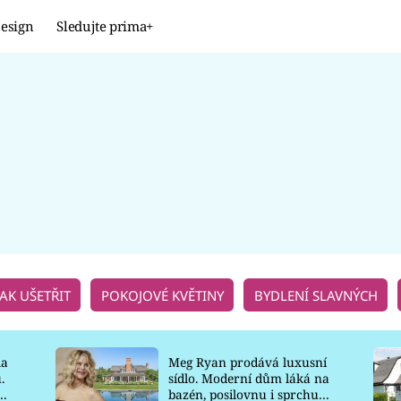
esign
Sledujte prima+
Design
TRENDY
JAK NA TO
PROMĚNY
NAŠE TIPY
JAK UŠETŘIT
POKOJOVÉ KVĚTINY
BYDLENÍ SLAVNÝCH
la
Meg Ryan prodává luxusní
.
sídlo. Moderní dům láká na
o
bazén, posilovnu i sprchu