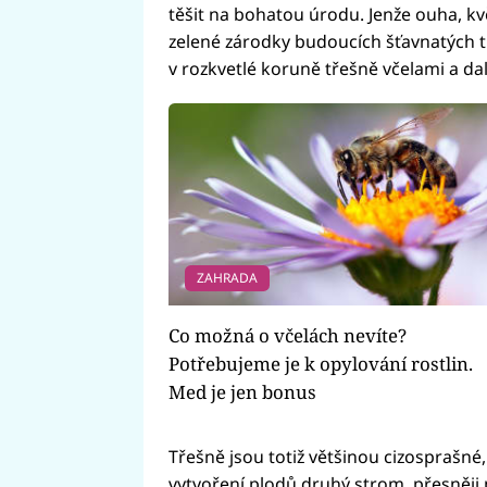
těšit na bohatou úrodu. Jenže ouha, 
zelené zárodky budoucích šťavnatých tře
v rozkvetlé koruně třešně včelami a dal
ZAHRADA
Co možná o včelách nevíte?
Potřebujeme je k opylování rostlin.
Med je jen bonus
Třešně jsou totiž většinou cizosprašné
vytvoření plodů druhý strom, přesněji 