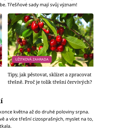
ebe. Třešňové sady mají svůj význam!
UŽITKOVÁ ZAHRADA
Tipy, jak pěstovat, sklízet a zpracovat
třešně. Proč je tolik třešní červivých?
í
 konce května až do druhé poloviny srpna.
vě a více třešní cizosprašných, myslet na to,
tkala.