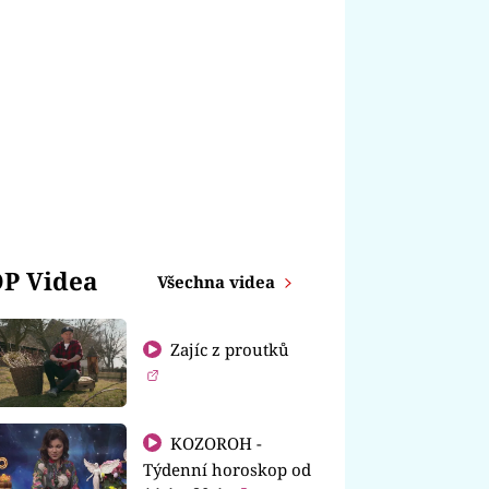
P Videa
Všechna videa
Zajíc z proutků
KOZOROH -
Týdenní horoskop od