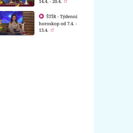
14.4. - 20.4.
ŠTÍR - Týdenní
horoskop od 7.4. -
13.4.