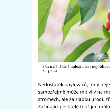
Šťavnaté třešně náleží mezi nejoblíben
Zdroj: iStock
Nedostatek opylovačů, tedy nejen
samozřejmě může mít vliv na me
stromech, ale za slabou úrodu tř
Začínající pěstitelé totiž jen mál