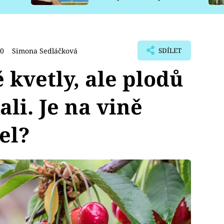
pro psy
00
Simona Sedláčková
SDÍLET
 kvetly, ale plodů
ali. Je na vině
el?