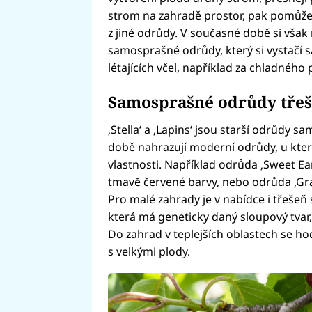
strom na zahradě prostor, pak pomůže
z jiné odrůdy. V současné době si vša
samosprašné odrůdy, který si vystačí 
létajících včel, například za chladného 
Samosprašné odrůdy třeš
‚Stella‘ a ‚Lapins‘ jsou starší odrůdy 
době nahrazují moderní odrůdy, u kte
vlastnosti. Například odrůda ‚Sweet Ear
tmavě červené barvy, nebo odrůda ‚Grac
Pro malé zahrady je v nabídce i třešeň
která má geneticky daný sloupový tvar,
Do zahrad v teplejších oblastech se ho
s velkými plody.