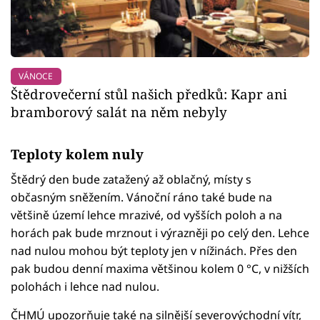
VÁNOCE
Štědrovečerní stůl našich předků: Kapr ani
bramborový salát na něm nebyly
Teploty kolem nuly
Štědrý den bude zatažený až oblačný, místy s
občasným sněžením. Vánoční ráno také bude na
většině území lehce mrazivé, od vyšších poloh a na
horách pak bude mrznout i výrazněji po celý den. Lehce
nad nulou mohou být teploty jen v nížinách. Přes den
pak budou denní maxima většinou kolem 0 °C, v nižších
polohách i lehce nad nulou.
ČHMÚ upozorňuje také na silnější severovýchodní vítr,