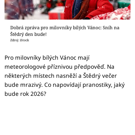
Sledujte prima+
Přihlášení
Dobrá zpráva pro milovníky bílých Vánoc: Sníh na
Štědrý den bude!
Zdroj: iStock
Sledujte nás
Pro milovníky bílých Vánoc mají
meteorologové příznivou předpověď. Na
některých místech nasněží a Štědrý večer
bude mrazivý. Co napovídají pranostiky, jaký
bude rok 2026?