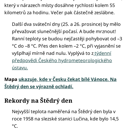
který v nárazech místy dosáhne rychlosti kolem 55
kilometrů za hodinu. Večer pak částečně zeslábne.
Další dva sváteční dny (25. a 26. prosince) by mělo
převažovat slunečnější počasí. A bude mrznout!
Ranní teploty se budou nejčastěji pohybovat od –3
°C do –8 °C. Přes den kolem –2 °C, při vyjasnění se
vyšplhají mírně nad nulu. Vyplývá to z
týdenní
předpovědi Českého hydrometeorologického
ústavu.
Mapa
ukazuje, kde v Česku čekat bílé Vánoce. Na
Štědrý den se výrazně ochladí.
Rekordy na Štědrý den
Nejvyšší teplota naměřená na Štědrý den byla v
roce 1958 na slezské stanici Lučina, kde bylo 14,5
°C.