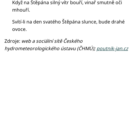
Když na Štěpána silný vítr bouří, vinař smutně oči
mhouří.
Svítí-li na den svatého Štěpána slunce, bude drahé
ovoce.
Zdroje:
web a sociální sítě Českého
hydrometeorologického ústavu (ČHMÚ);
poutnik-jan.cz