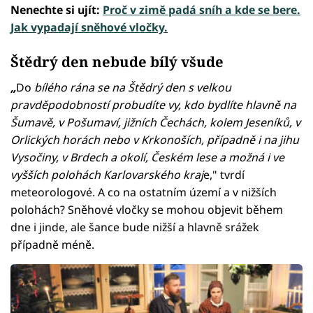
Nenechte si ujít:
Proč v zimě padá sníh a kde se bere.
Jak vypadají sněhové vločky.
Štědrý den nebude bílý všude
„
Do
bílého rána se na Štědrý den s velkou
pravděpodobností probudíte vy, kdo bydlíte hlavně na
Šumavě, v Pošumaví, jižních Čechách, kolem Jeseníků, v
Orlických horách nebo v Krkonoších, případně i na jihu
Vysočiny, v Brdech a okolí, Českém lese a možná i ve
vyšších polohách Karlovarského kraj
e," tvrdí
meteorologové. A co na ostatním území a v nižších
polohách? Sněhové vločky se mohou objevit během
dne i jinde, ale šance bude nižší a hlavně srážek
případně méně.