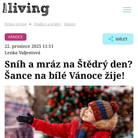
Prima Living
■
Tradice a svátky
Vánoce
Trendy:
JAK UŠETŘIT
POKOJOVÉ KVĚTINY
VÁNOCE
SDÍLET
BYDLENÍ SLAVNÝCH
ZAHRADA
22. prosince 2025 11:11
Lenka Valjentová
Sníh a mráz na Štědrý den?
Šance na bílé Vánoce žije!
Témata
Bydlení
Zahrada
Design