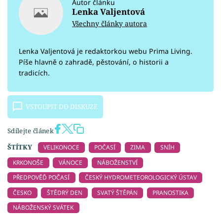
Autor článku
Lenka Valjentová
Všechny články autora
Lenka Valjentová je redaktorkou webu Prima Living.
Píše hlavně o zahradě, pěstování, o historii a
tradicích.
VSTOUPIT DO DISKUZE
Sdílejte článek
ŠTÍTKY
VELIKONOCE
POČASÍ
ZIMA
SNÍH
KRKONOŠE
VÁNOCE
NÁBOŽENSTVÍ
PŘEDPOVĚĎ POČASÍ
ČESKÝ HYDROMETEOROLOGICKÝ ÚSTAV
ČESKO
ŠTĚDRÝ DEN
SVATÝ ŠTĚPÁN
PRANOSTIKA
NÁBOŽENSKÝ SVÁTEK