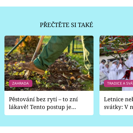
PŘEČTĚTE SI TAKÉ
ZAHRADA
TRADICE A SVÁ
Pěstování bez rytí – to zní
Letnice ne
lákavě! Tento postup je
svátky: V n
vhodný jen pro některé
pondělí z
zahrady