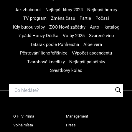
Jak zhubnout
Nejlepší filmy 2024
Nejlepší horory
TV program
Změna času
Partie
Počasí
Kdy budou volby
ZOO Nové začátky
Auto – katalog
7 pádů Honzy Dědka
Volby 2025
Svařené víno
Tatarák podle Pohlreicha
Aloe vera
Pěstování lichořeřišnice
Výpočet ascendentu
Tvarohové knedlíky
Nejlepší palačinky
Švestkový koláč
O FTV Prima
Management
Volná místa
Press