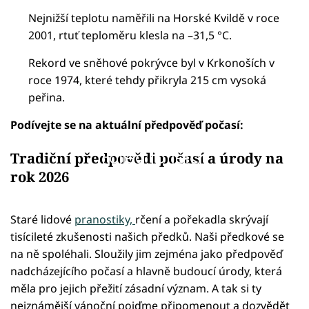
Nejnižší teplotu naměřili na Horské Kvildě v roce
2001, rtuť teploměru klesla na –31,5 °C.
Rekord ve sněhové pokrývce byl v Krkonoších v
roce 1974, které tehdy přikryla 215 cm vysoká
peřina.
Podívejte se na aktuální předpověď počasí:
Failed to fetch
Tradiční předpovědi počasí a úrody na
rok 2026
Staré lidové
pranostiky,
rčení a pořekadla skrývají
tisícileté zkušenosti našich předků. Naši předkové se
na ně spoléhali. Sloužily jim zejména jako předpověď
nadcházejícího počasí a hlavně budoucí úrody, která
měla pro jejich přežití zásadní význam. A tak si ty
nejznámější vánoční pojďme připomenout a dozvědět