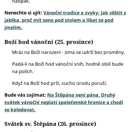
naopak.
Nenechte si ujít:
Vánoční tradice a zvyky: Jak věštit z
jablka, proč mít seno pod stolem a líbat se pod
jmelím.
Boží hod vánoční (25. prosince)
Mráz na Boží narození - zima se udrží bez proměny.
Padá-li na Boží hod vánoční sníh, hodně obilí bude
na polích.
Když na Boží hod prší, sucho úrodu poruší.
Bude vás zajímat:
Na Štěpána není pána. Druhý
svátek vánoční neplatí společenské hranice a chodí
se koledovat.
Svátek sv. Štěpána (26. prosince)