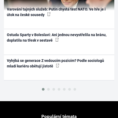
Varování tajných služeb: Putin chystá test NATO. Ve hře je i
útok na české sousedy
Ostuda Sparty v Boleslavi: Ani jednou nevystřelila na bránu,
doplatila na třesk v sestavě
Vyhýbá se generace Z vedoucím pozicím? Podle sociologů
mladí kariéru obětují jistotě
Populární témata