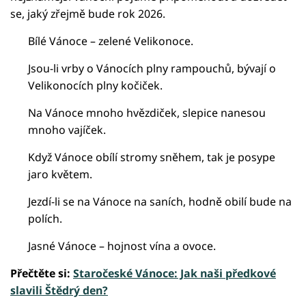
se, jaký zřejmě bude rok 2026.
Bílé Vánoce – zelené Velikonoce.
Jsou-li vrby o Vánocích plny rampouchů, bývají o
Velikonocích plny kočiček.
Na Vánoce mnoho hvězdiček, slepice nanesou
mnoho vajíček.
Když Vánoce obílí stromy sněhem, tak je posype
jaro květem.
Jezdí-li se na Vánoce na saních, hodně obilí bude na
polích.
Jasné Vánoce – hojnost vína a ovoce.
Přečtěte si:
Staročeské Vánoce: Jak naši předkové
slavili Štědrý den?