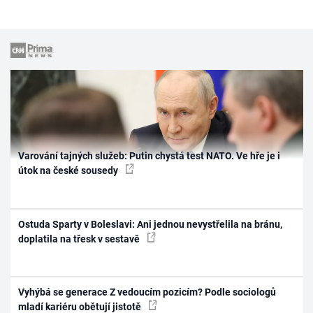
Varování tajných služeb: Putin chystá test NATO. Ve hře je i
útok na české sousedy
Ostuda Sparty v Boleslavi: Ani jednou nevystřelila na bránu,
doplatila na třesk v sestavě
Vyhýbá se generace Z vedoucím pozicím? Podle sociologů
mladí kariéru obětují jistotě