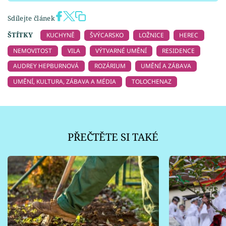
Sdílejte článek
ŠTÍTKY
KUCHYNĚ
ŠVÝCARSKO
LOŽNICE
HEREC
NEMOVITOST
VILA
VÝTVARNÉ UMĚNÍ
RESIDENCE
AUDREY HEPBURNOVÁ
ROZÁRIUM
UMĚNÍ A ZÁBAVA
UMĚNÍ, KULTURA, ZÁBAVA A MÉDIA
TOLOCHENAZ
PŘEČTĚTE SI TAKÉ