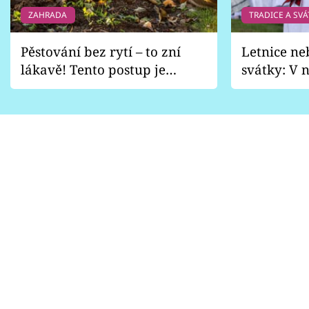
ZAHRADA
TRADICE A SVÁ
Pěstování bez rytí – to zní
Letnice ne
lákavě! Tento postup je
svátky: V n
vhodný jen pro některé
pondělí z
zahrady