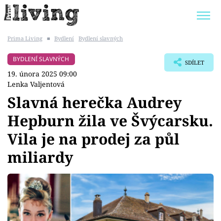
Prima Living
■
Bydlení
Bydlení slavných
Trendy:
JAK UŠETŘIT
POKOJOVÉ KVĚTINY
BYDLENÍ SLAVNÝCH
SDÍLET
BYDLENÍ SLAVNÝCH
ZAHRADA
19. února 2025 09:00
Lenka Valjentová
Slavná herečka Audrey
Hepburn žila ve Švýcarsku.
Témata
Vila je na prodej za půl
Bydlení
miliardy
Zahrada
Design