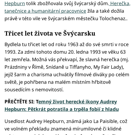
Hepburn
tolik zbožňovala svůj švýcarský dům.
Herečka,
tanečnice a humanitární pracovnice
žila a také dožila
právě v této vile ve švýcarském městečku Tolochenaz..
Třicet let života ve Švýcarsku
Bydlela tu třicet let od roku 1963 až do své smrti v roce
1993. Za zdmi tohoto domu 20. ledna 1993 ve věku 63
let zemřela. Možná vás překvapí, že slavná herečka (mj.
Prázdniny v Římě, Snídaně u Tiffanyho, My Fair Lady),
jejíž šarm a charisma uchvátily filmové diváky po celém
světě, je pohřbena na malém místním hřbitově
sousedícím s nemovitostí.
PŘEČTĚTE SI: T
emný život herecké ikony Audrey
Hepburn: Pětkrát potratila a trpěla fobií z hladu
Usedlost Audrey Hepburn, známá jako La Paisible, což
ve volném překladu znamená mírumilovné či klidné