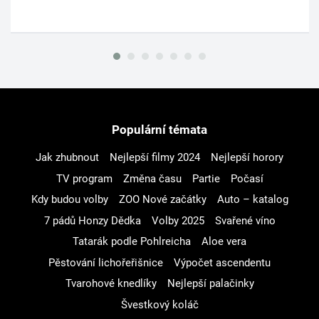
Populární témata
Jak zhubnout
Nejlepší filmy 2024
Nejlepší horory
TV program
Změna času
Partie
Počasí
Kdy budou volby
ZOO Nové začátky
Auto – katalog
7 pádů Honzy Dědka
Volby 2025
Svařené víno
Tatarák podle Pohlreicha
Aloe vera
Pěstování lichořeřišnice
Výpočet ascendentu
Tvarohové knedlíky
Nejlepší palačinky
Švestkový koláč