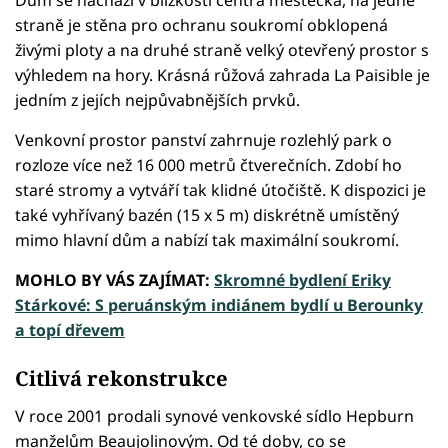
straně je stěna pro ochranu soukromí obklopená
živými ploty a na druhé straně velký otevřený prostor s
výhledem na hory. Krásná růžová zahrada La Paisible je
jedním z jejích nejpůvabnějších prvků.
Venkovní prostor panství zahrnuje rozlehlý park o
rozloze více než 16 000 metrů čtverečních. Zdobí ho
staré stromy a vytváří tak klidné útočiště. K dispozici je
také vyhřívaný bazén (15 x 5 m) diskrétně umístěný
mimo hlavní dům a nabízí tak maximální soukromí.
MOHLO BY VÁS ZAJÍMAT:
Skromné bydlení Eriky
Stárkové: S peruánským indiánem bydlí u Berounky
a topí dřevem
Citlivá rekonstrukce
V roce 2001 prodali synové venkovské sídlo Hepburn
manželům Beaujolinovým. Od té doby, co se