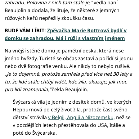
zahradu. Polovina z nich tam stále je,"
vedla paní
Beaujolin a dodala, že lituje, že některé z jemných
růžových keřů nepřežily zkoušku času.
BUDE VÁM LÍBIT:
Zpěvačka Marie Rottrová bydlí v
domku se zahradou. Má i růži s vlastním jménem
Na vnější stěně domu je pamětní deska, která nese
jméno hvězdy. Turisté se občas zastaví a pořídí si jednu
nebo dvě fotografie venku. Ale nikdy to nebylo rušivé.
„Je to dojemné, protože zemřela před více než 30 lety a
to, že lidé stále chtějí vidět, kde žila, ukazuje, jak moc
pro lidi znamenala,"
řekla Beaujolin.
Švýcarská vila je jedním z desítek domů, ve kterých
Hepburnová po celý život žila, protože část svého
dětství strávila
v Belgii, Anglii a Nizozemsku,
než se
v pozdějších letech přestěhovala do USA, Itálie a
poté do Švýcarska.