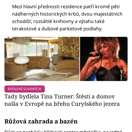
Mezi hlavní přednosti rezidence patří kromě pěti
nádherných historických krbů, dvou majestátních
schodišť, rozsáhlé knihovny a výtahu také
terakotové a dubové parketové podlahy.
BYDLENÍ SLAVNÝCH
Tady bydlela Tina Turner: Štěstí a domov
našla v Evropě na břehu Curyšského jezera
Růžová zahrada a bazén
Dům se nachází v blízkosti centra městečka, na jedné