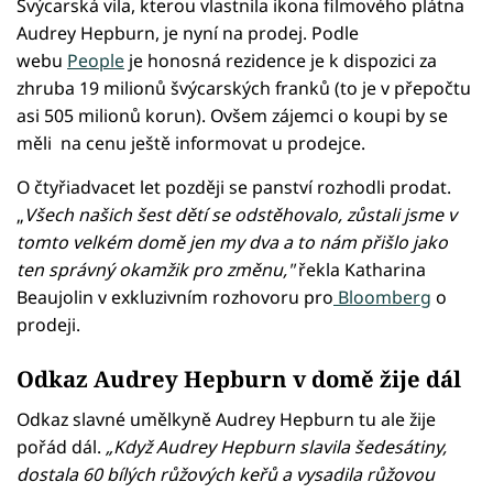
Švýcarská vila, kterou vlastnila ikona filmového plátna
Audrey Hepburn, je nyní na prodej. Podle
webu
People
je honosná rezidence je k dispozici za
zhruba 19 milionů švýcarských franků (to je v přepočtu
asi 505 milionů korun). Ovšem zájemci o koupi by se
měli na cenu ještě informovat u prodejce.
O čtyřiadvacet let později se panství rozhodli prodat.
„
Všech našich šest dětí se odstěhovalo, zůstali jsme v
tomto velkém domě jen my dva a to nám přišlo jako
ten správný okamžik pro změnu,"
řekla Katharina
Beaujolin v exkluzivním rozhovoru pro
Bloomberg
o
prodeji.
Odkaz Audrey Hepburn v domě žije dál
Odkaz slavné umělkyně Audrey Hepburn tu ale žije
pořád dál.
„Když Audrey Hepburn slavila šedesátiny,
dostala 60 bílých růžových keřů a vysadila růžovou