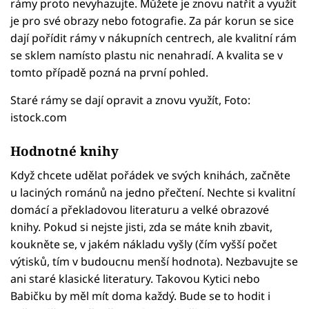
rámy proto nevyhazujte. Můžete je znovu natřít a využít
je pro své obrazy nebo fotografie. Za pár korun se sice
dají pořídit rámy v nákupních centrech, ale kvalitní rám
se sklem namísto plastu nic nenahradí. A kvalita se v
tomto případě pozná na první pohled.
Staré rámy se dají opravit a znovu využít, Foto:
istock.com
Hodnotné knihy
Když chcete udělat pořádek ve svých knihách, začněte
u laciných románů na jedno přečtení. Nechte si kvalitní
domácí a překladovou literaturu a velké obrazové
knihy. Pokud si nejste jisti, zda se máte knih zbavit,
koukněte se, v jakém nákladu vyšly (čím vyšší počet
výtisků, tím v budoucnu menší hodnota). Nezbavujte se
ani staré klasické literatury. Takovou Kytici nebo
Babičku by měl mít doma každý. Bude se to hodit i