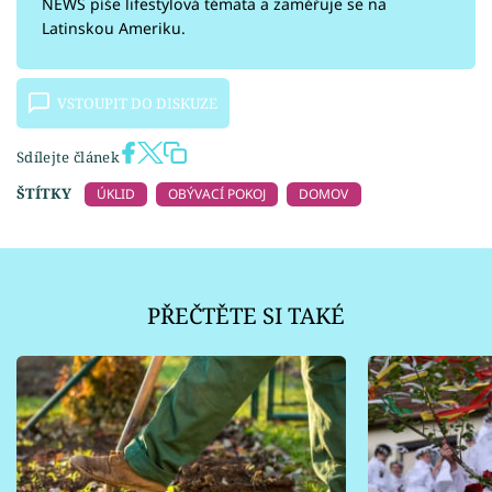
NEWS píše lifestylová témata a zaměřuje se na
Latinskou Ameriku.
VSTOUPIT DO DISKUZE
Sdílejte článek
ŠTÍTKY
ÚKLID
OBÝVACÍ POKOJ
DOMOV
PŘEČTĚTE SI TAKÉ