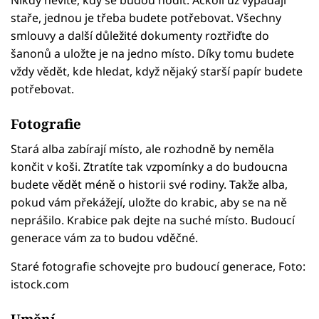
Nikdy nevíte, kdy se budou hodit. Ačkoli už vypadají
staře, jednou je třeba budete potřebovat. Všechny
smlouvy a další důležité dokumenty roztřiďte do
šanonů a uložte je na jedno místo. Díky tomu budete
vždy vědět, kde hledat, když nějaký starší papír budete
potřebovat.
Fotografie
Stará alba zabírají místo, ale rozhodně by neměla
končit v koši. Ztratíte tak vzpomínky a do budoucna
budete vědět méně o historii své rodiny. Takže alba,
pokud vám překážejí, uložte do krabic, aby se na ně
neprášilo. Krabice pak dejte na suché místo. Budoucí
generace vám za to budou vděčné.
Staré fotografie schovejte pro budoucí generace, Foto:
istock.com
Umění