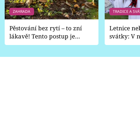
ZAHRADA
TRADICE A SVÁ
Pěstování bez rytí – to zní
Letnice ne
lákavě! Tento postup je
svátky: V n
vhodný jen pro některé
pondělí z
zahrady