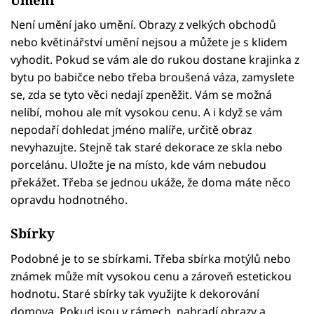
Není umění jako umění. Obrazy z velkých obchodů
nebo květinářství umění nejsou a můžete je s klidem
vyhodit. Pokud se vám ale do rukou dostane krajinka z
bytu po babičce nebo třeba broušená váza, zamyslete
se, zda se tyto věci nedají zpeněžit. Vám se možná
nelíbí, mohou ale mít vysokou cenu. A i když se vám
nepodaří dohledat jméno malíře, určitě obraz
nevyhazujte. Stejně tak staré dekorace ze skla nebo
porcelánu. Uložte je na místo, kde vám nebudou
překážet. Třeba se jednou ukáže, že doma máte něco
opravdu hodnotného.
Sbírky
Podobné je to se sbírkami. Třeba sbírka motýlů nebo
známek může mít vysokou cenu a zároveň estetickou
hodnotu. Staré sbírky tak využijte k dekorování
domova. Pokud jsou v rámech, nahradí obrazy a