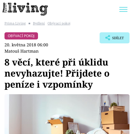
Prima Living
■
Bydlení
Obývací pokoj
Trendy:
JAK UŠETŘIT
POKOJOVÉ KVĚTINY
OBÝVACÍ POKOJ
SDÍLET
BYDLENÍ SLAVNÝCH
ZAHRADA
20. května 2018 06:00
Matouš Hartman
8 věcí, které při úklidu
nevyhazujte! Přijdete o
Témata
peníze i vzpomínky
Bydlení
Zahrada
Design