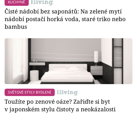
KUCHYNĚ
Čisté nádobí bez saponátů: Na zelené mytí
nádobí postačí horká voda, staré triko nebo
bambus
SVĚTOVÉ STYLY BYDLENÍ
Toužíte po zenové oáze? Zařiďte si byt
v japonském stylu čistoty a neokázalosti