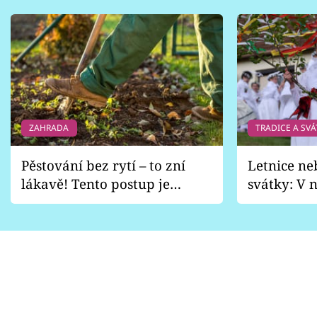
ZAHRADA
TRADICE A SVÁ
Pěstování bez rytí – to zní
Letnice ne
lákavě! Tento postup je
svátky: V n
vhodný jen pro některé
pondělí z
zahrady