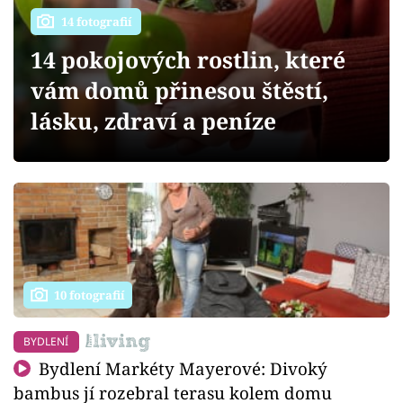
Sledujte prima+
14 fotografií
14 pokojových rostlin, které
Přihlášení
vám domů přinesou štěstí,
lásku, zdraví a peníze
Sledujte nás
10 fotografií
BYDLENÍ
Bydlení Markéty Mayerové: Divoký
bambus jí rozebral terasu kolem domu