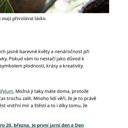
u mají přivolávat lásku
jich jasně barevné květy a nenáročnost při
ovky. Pokud vám to nestačí jako důvod k
 symbolem plodnosti, krásy a kreativity.
ifylum.
Možná ji taky máte doma, protože
čas trochu zalít. Mnoho lidí věří, že je to právě
vnitřní mír a štěstí a to i díky tomu, že
ro 20. března. Je první jarní den a Den