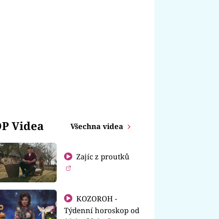
P Videa
Všechna videa
Zajíc z proutků
KOZOROH -
Týdenní horoskop od