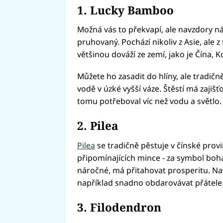
1. Lucky Bamboo
Možná vás to překvapí, ale navzdory n
pruhovaný. Pochází nikoliv z Asie, ale 
většinou dováží ze zemí, jako je Čína, 
Můžete ho zasadit do hlíny, ale tradičn
vodě v úzké vyšší váze. Štěstí má zajišť
tomu potřeboval víc než vodu a světlo.
2. Pilea
Pilea
se tradičně pěstuje v čínské provin
připomínajících mince - za symbol boha
náročné, má přitahovat prosperitu. Na
například snadno obdarovávat přátele
3. Filodendron