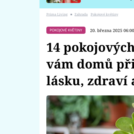
požáru
Prima Living
■
Zahrada
Pokojové květiny
20. března 2025 06:0
POKOJOVÉ KVĚTINY
14 pokojových 
vám domů přin
lásku, zdraví 