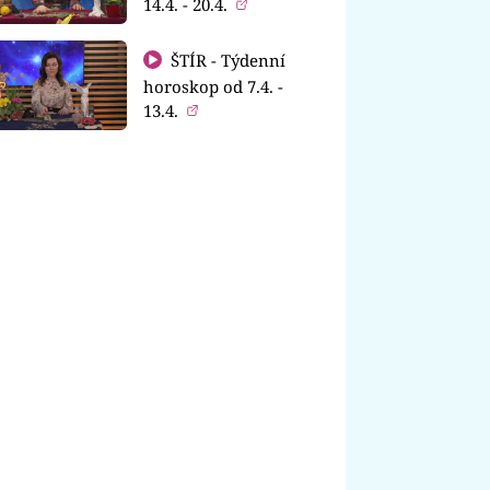
14.4. - 20.4.
ŠTÍR - Týdenní
horoskop od 7.4. -
13.4.