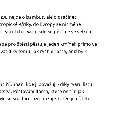
ázvu nejde o bambus, ale o dračinec
z tropické Afriky, do Evropy se nicméně
Korea či Tchaj-wan, kde se pěstuje ve velkém.
ě se pro štěstí pěstuje jeden kmínek přímo ve
ovat díky tomu, jak rychle roste, aniž by k
ciiYunnan, kde ji považují - díky tvaru listů
tství. Pěstování doma, které není nijak
víc se snadno rozmnožuje, takže ji můžete
.