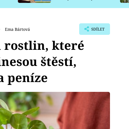
pro psy
0
Ema Bártová
SDÍLET
rostlin, které
esou štěstí,
a peníze