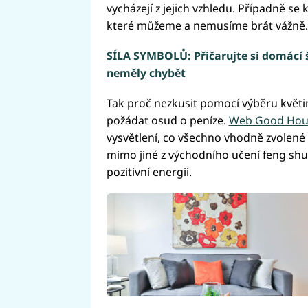
vycházejí z jejich vzhledu. Případně se
které můžeme a nemusíme brát vážně.
SÍLA SYMBOLŮ: Přičarujte si domácí 
neměly chybět
Tak proč nezkusit pomocí výběru květin 
požádat osud o peníze.
Web Good Hou
vysvětlení, co všechno vhodně zvolen
mimo jiné z východního učení feng shui
pozitivní energii.