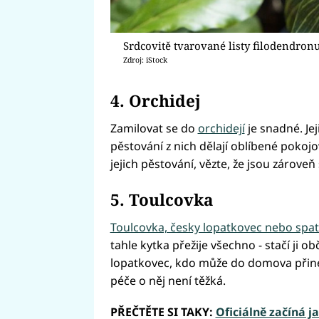
Srdcovitě tvarované listy filodendron
Zdroj: iStock
4. Orchidej
Zamilovat se do
orchidejí
je snadné. Je
pěstování z nich dělají oblíbené pokoj
jejich pěstování, vězte, že jsou zároveň
5. Toulcovka
Toulcovka, česky lopatkovec nebo spat
tahle kytka přežije všechno - stačí ji ob
lopatkovec, kdo může do domova přinést 
péče o něj není těžká.
PŘEČTĚTE SI TAKY:
Oficiálně začíná ja