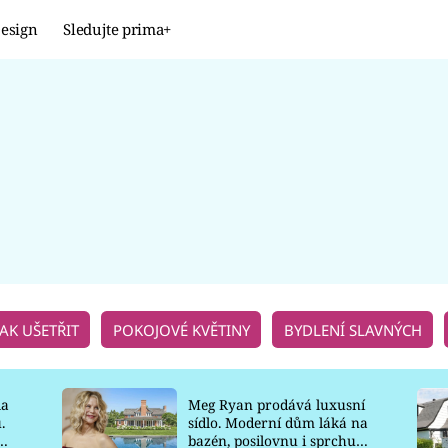
esign
Sledujte prima+
Design
TRENDY
JAK NA TO
PROMĚNY
NAŠE TIPY
JAK UŠETŘIT
POKOJOVÉ KVĚTINY
BYDLENÍ SLAVNÝCH
la
Meg Ryan prodává luxusní
.
sídlo. Moderní dům láká na
o
bazén, posilovnu i sprchu