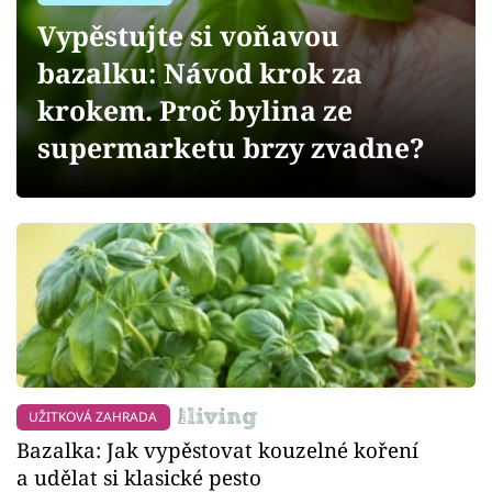
Sledujte prima+
Vypěstujte si voňavou
bazalku: Návod krok za
Přihlášení
krokem. Proč bylina ze
supermarketu brzy zvadne?
Sledujte nás
UŽITKOVÁ ZAHRADA
Bazalka: Jak vypěstovat kouzelné koření
a udělat si klasické pesto