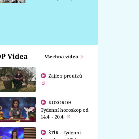
chátrá
P Videa
Všechna videa
Zajíc z proutků
KOZOROH -
Týdenní horoskop od
14.4. - 20.4.
ŠTÍR - Týdenní