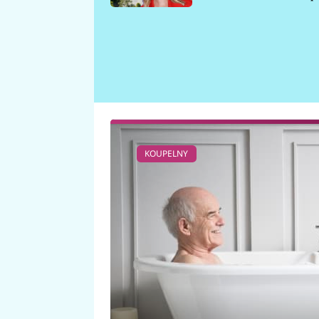
požáru
KOUPELNY