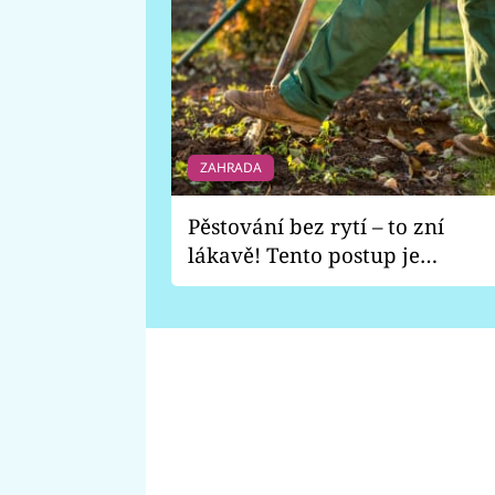
ZAHRADA
Pěstování bez rytí – to zní
lákavě! Tento postup je
vhodný jen pro některé
zahrady