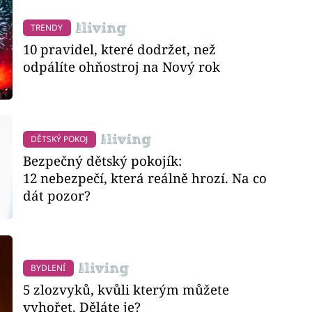
TRENDY
10 pravidel, které dodržet, než
odpálíte ohňostroj na Nový rok
DĚTSKÝ POKOJ
Bezpečný dětský pokojík:
12 nebezpečí, která reálně hrozí. Na co
dát pozor?
BYDLENÍ
5 zlozvyků, kvůli kterým můžete
vyhořet. Děláte je?