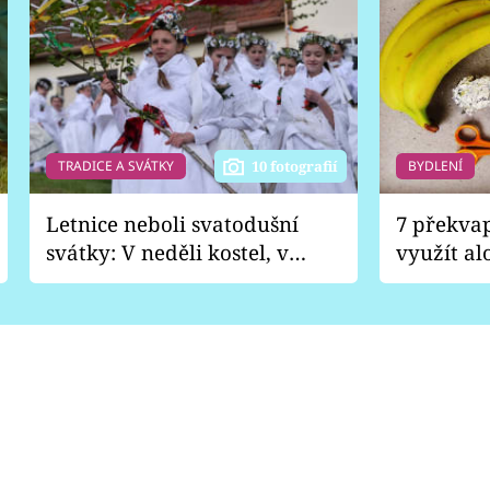
TRADICE A SVÁTKY
BYDLENÍ
10 fotografií
Letnice neboli svatodušní
7 překva
svátky: V neděli kostel, v
využít al
pondělí zábava
Nabrousí
nádobí