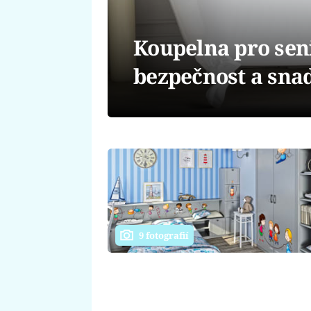
Koupelna pro sen
bezpečnost a snad
9 fotografií