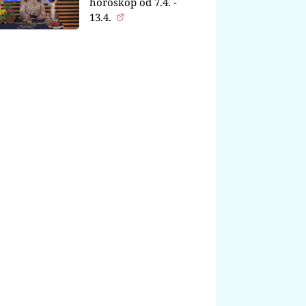
horoskop od 7.4. -
13.4.