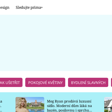
esign
Sledujte prima+
Design
TRENDY
JAK NA TO
PROMĚNY
NAŠE TIPY
JAK UŠETŘIT
POKOJOVÉ KVĚTINY
BYDLENÍ SLAVNÝCH
la
Meg Ryan prodává luxusní
.
sídlo. Moderní dům láká na
o
bazén, posilovnu i sprchu