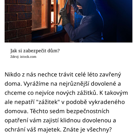
Sledujte prima+
Přihlášení
Sledujte nás
Jak si zabezpečit dům?
Zdroj: istock.com
Nikdo z nás nechce trávit celé léto zavřený
doma. Vyrážíme na nejrůznější dovolené a
chceme co nejvíce nových zážitků. K takovým
ale nepatří "zážitek" v podobě vykradeného
domova. Těchto sedm bezpečnostních
opatření vám zajistí klidnou dovolenou a
ochrání váš majetek. Znáte je všechny?