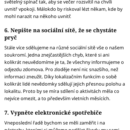
světelný spínač tak, aby se večer rozsvítil na chvíli
uvnitř vpokoji. Málokdo by riskoval lézt někam, kde by
mohl narazit na někoho uvnitř.
6. Nepište na sociální sítě, že se chystáte
pryč
Stále více sdělujeme na různé sociální sítě vše o našem
soukromí. Jedna znejčastějších chyb, které si ani
kolikrát neuvědomíme je ta, že všechny informujeme o
odjezdu zdomova. Pro zloděje není nic snazšího, než
informaci zneužít. Díky lokalizačním funkcím o sobě
kolikrát lidé nevědomky sdělují jejich přesnou polohu a
lokalitu. Proto by se míra sdílení o aktivitách měla co
nejvíce omezit, a to především vletních měsících.
7. Vypněte elektronické spotřebiče
Vneposlední řadě bychom se měli zaměřit i na