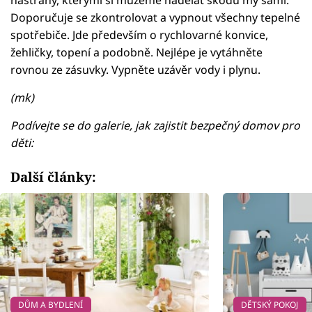
nástrahy, kterými si můžeme nadělat škodu my sami.
Doporučuje se zkontrolovat a vypnout všechny tepelné
spotřebiče. Jde především o rychlovarné konvice,
žehličky, topení a podobně. Nejlépe je vytáhněte
rovnou ze zásuvky. Vypněte uzávěr vody i plynu.
(mk)
Podívejte se do galerie, jak zajistit bezpečný domov pro
děti:
Další články:
DŮM A BYDLENÍ
DĚTSKÝ POKOJ