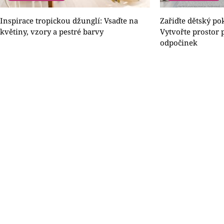
Inspirace tropickou džunglí: Vsaďte na
Zařiďte dětský po
květiny, vzory a pestré barvy
Vytvořte prostor p
odpočinek