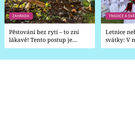
ZAHRADA
TRADICE A SVÁ
Pěstování bez rytí – to zní
Letnice ne
lákavě! Tento postup je
svátky: V n
vhodný jen pro některé
pondělí z
zahrady