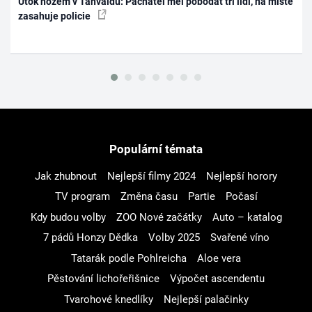
Útok nožem v Tanvaldu: Pachatel měl pobodat tři lidi, na místě
zasahuje policie
Populární témata
Jak zhubnout
Nejlepší filmy 2024
Nejlepší horory
TV program
Změna času
Partie
Počasí
Kdy budou volby
ZOO Nové začátky
Auto – katalog
7 pádů Honzy Dědka
Volby 2025
Svařené víno
Tatarák podle Pohlreicha
Aloe vera
Pěstování lichořeřišnice
Výpočet ascendentu
Tvarohové knedlíky
Nejlepší palačinky