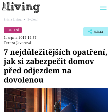
Prima Living
■
Bydlení
Trendy:
JAK UŠETŘIT
POKOJOVÉ KVĚTINY
BYDLENÍ
SDÍLET
BYDLENÍ SLAVNÝCH
ZAHRADA
1. srpna 2017 14:57
Tereza Javorová
7 nejdůležitějších opatření,
jak si zabezpečit domov
Témata
před odjezdem na
Bydlení
dovolenou
Zahrada
Design