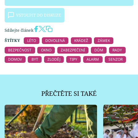
VSTOUPIT DO DISKUZE
Sdílejte článek
ŠTÍTKY
LÉTO
DOVOLENÁ
KRÁDEŽ
ZÁMEK
BEZPEČNOST
OKNO
ZABEZPEČENÍ
DŮM
RADY
DOMOV
BYT
ZLODĚJ
TIPY
ALARM
SENZOR
PŘEČTĚTE SI TAKÉ